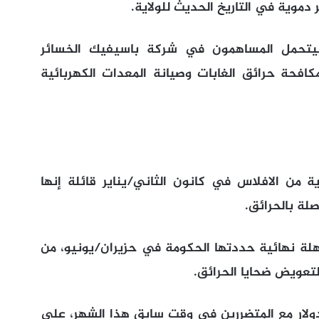
ر دموية في التاريخ الحديث للولاية.
سيتحمل المساهمون في شركة باسيفيك الخسائر
كافحة حرائق الغابات وصيانة المعدات الكهربائية
ن الافلاس في كانون الثاني/يناير قائلة إنها
لة نهائية حددتها الحكومة في حزيران/يونيو، من
لتعويض ضحايا الحرائق.
ك عن تسوية بقيمة 13,5 مليار دولار مع المتضررين في وقت سابق هذا الشهر، على