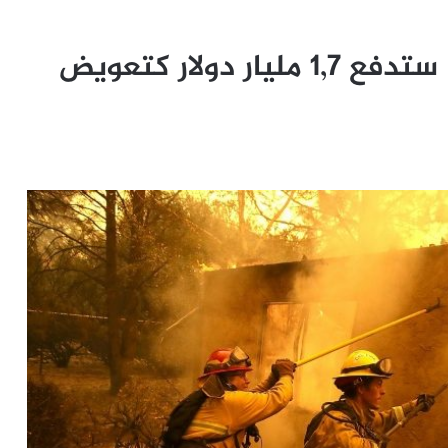
شركة طاقة في كاليفورنيا ستدفع 1,7 مليار دولار كتعويض