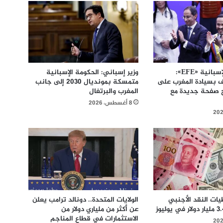
وكالة الأنباء الإسبانية «EFE»:
وزير إسباني: الحكومة الإسبانية
ف بسيادة المغرب على
متمسكة بمونديال 2030 إلى جانب
ح صفحة جديدة مع
المغرب والبرتغال
8 أغسطس، 2026
يات النقد الأجنبي
الولايات المتحدة.. دونالد ترامب يعلن
عن أكثر من ملياري دولار من
الاستثمارات في قطاع المناجم