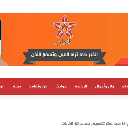
بسيادة المغرب على صحرائه «قرار تاريخي»…
ا
مال وأعمال
الرياضة
حوادث
فن وثقافة
صحة
الم
بات