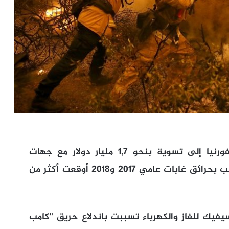
توصلت مجموعة عملاقة للطاقة في كاليفورنيا إلى تسوية بنحو 1,7 مليار دولار مع جهات
تنظيمية على خلفية مسؤوليتها في التسبب بحرائق غابات عامي 2017 و2018 أوقعت أكثر من
يك للغاز والكهرباء تسببت باندلاع حريق "كامب