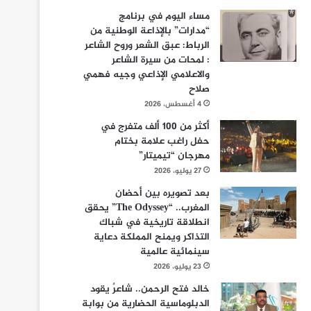
مساء اليوم في برنامج
“مدارات” بالإذاعة الوطنية من
الرباط: عبق الشعر وروح الشاعر
: لمحات من سيرة الشاعر
والاعلامي الإذاعي وجيه فهمي
صلاح
4 أغسطس، 2026
أكثر من 100 ألف متفرج في
حفل راغب علامة بختام
مهرجان “تيميتار”
27 يوليو، 2026
بعد تصويره بين أحضان
المغرب.. “The Odyssey” يحقق
انطلاقة تاريخية في شباك
التذاكر ويمنح المملكة دعاية
سينمائية عالمية
23 يوليو، 2026
خالد فتح الرحمن.. شاعرٌ يقود
الدبلوماسية الحضارية من بوابة