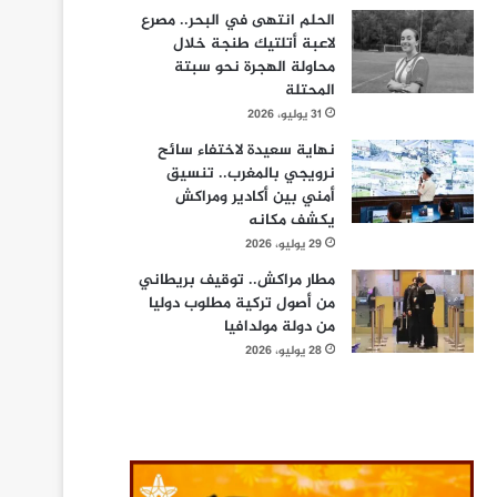
الحلم انتهى في البحر.. مصرع
لاعبة أتلتيك طنجة خلال
محاولة الهجرة نحو سبتة
المحتلة
31 يوليو، 2026
نهاية سعيدة لاختفاء سائح
نرويجي بالمغرب.. تنسيق
أمني بين أكادير ومراكش
يكشف مكانه
29 يوليو، 2026
مطار مراكش.. توقيف بريطاني
من أصول تركية مطلوب دوليا
من دولة مولدافيا
28 يوليو، 2026