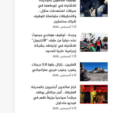
توقيف شخصين بالجديدة
للاشتباه في تورطهما في
سرقات استهدفت منازل..
والتحقيقات متواصلة لتوقيف
شركاء محتملين
7 أغسطس، 2026
وجدة.. توقيف هولندي مبحوث
عنه دولياً من طرف “الأنتربول”
للاشتباه في ارتباطه بشبكة
إجرامية عابرة للحدود
7 أغسطس، 2026
الفلبين.. زلزال بقوة 5,9 درجات
يضرب جنوب غربي سارانجاني
6 أغسطس، 2026
ابتز سائحين أجنبيين بالمدينة
العتيقة.. أمن مراكش يوقف
مرشداً سياحياً مزيفاً ظهر في
فيديو متداول
5 أغسطس، 2026