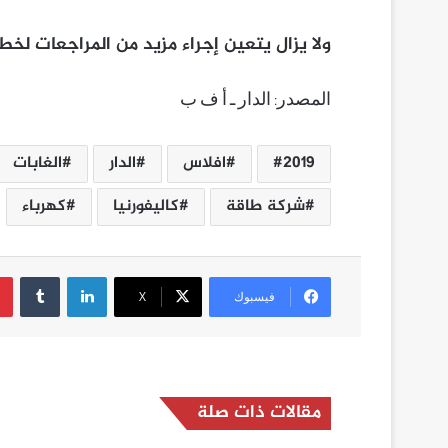
ولا يزال يتعين إجراء مزيد من المراجعات لخط
المصدر
الدار
ـ
أ
ف
ب
:
2019
افلاس
الدار
الغابات
شركة طاقة
كاليفورنيا
كهرباء
لينكدإن
فيسبوك
‫X
مقالات ذات صلة