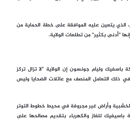
م، الذي يتعين عليه الموافقة على خطة الحماية من
نها "أدنى بكثير" من تطلعات الولاية.
 باسفيك وليام جونسون إن الولاية "لا تزال تركز
في ذلك التعامل المنصف مع عائلات الضحايا وليس
 الخشبية وأراض غير مجروفة في محيط خطوط التوتر
 باسيفيك للغاز والكهرباء بتقديم مصالحها على