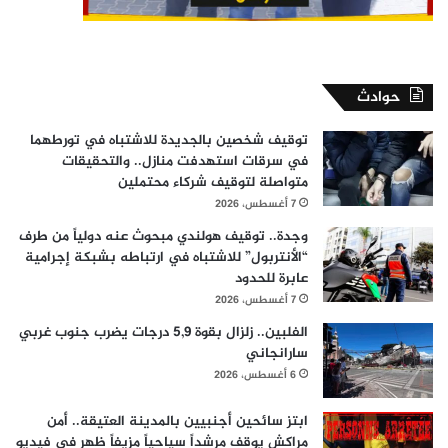
حوادث
توقيف شخصين بالجديدة للاشتباه في تورطهما
في سرقات استهدفت منازل.. والتحقيقات
متواصلة لتوقيف شركاء محتملين
7 أغسطس، 2026
وجدة.. توقيف هولندي مبحوث عنه دولياً من طرف
“الأنتربول” للاشتباه في ارتباطه بشبكة إجرامية
عابرة للحدود
7 أغسطس، 2026
الفلبين.. زلزال بقوة 5,9 درجات يضرب جنوب غربي
سارانجاني
6 أغسطس، 2026
ابتز سائحين أجنبيين بالمدينة العتيقة.. أمن
مراكش يوقف مرشداً سياحياً مزيفاً ظهر في فيديو