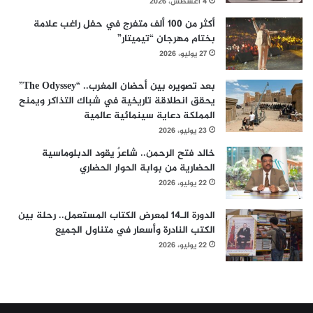
4 أغسطس، 2026
أكثر من 100 ألف متفرج في حفل راغب علامة
بختام مهرجان “تيميتار”
27 يوليو، 2026
بعد تصويره بين أحضان المغرب.. “The Odyssey”
يحقق انطلاقة تاريخية في شباك التذاكر ويمنح
المملكة دعاية سينمائية عالمية
23 يوليو، 2026
خالد فتح الرحمن.. شاعرٌ يقود الدبلوماسية
الحضارية من بوابة الحوار الحضاري
22 يوليو، 2026
الدورة الـ14 لمعرض الكتاب المستعمل.. رحلة بين
الكتب النادرة وأسعار في متناول الجميع
22 يوليو، 2026