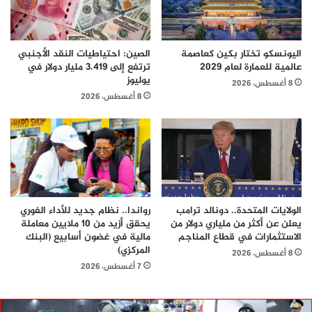
اليونسكو تختار بكين كعاصمة
الصين: احتياطيات النقد الأجنبي
عالمية للعمارة لعام 2029
ترتفع إلى 3.419 مليار دولار في
يوليوز
8 أغسطس، 2026
8 أغسطس، 2026
الولايات المتحدة.. دونالد ترامب
رواندا.. نظام جديد للأداء الفوري
يعلن عن أكثر من ملياري دولار من
يحقق أزيد من 10 ملايين معاملة
الاستثمارات في قطاع المناجم
مالية في غضون أسابيع (البنك
المركزي)
8 أغسطس، 2026
7 أغسطس، 2026