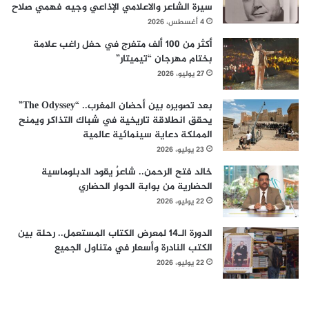
سيرة الشاعر والاعلامي الإذاعي وجيه فهمي صلاح
4 أغسطس، 2026
أكثر من 100 ألف متفرج في حفل راغب علامة
بختام مهرجان “تيميتار”
27 يوليو، 2026
بعد تصويره بين أحضان المغرب.. “The Odyssey”
يحقق انطلاقة تاريخية في شباك التذاكر ويمنح
المملكة دعاية سينمائية عالمية
23 يوليو، 2026
خالد فتح الرحمن.. شاعرٌ يقود الدبلوماسية
الحضارية من بوابة الحوار الحضاري
22 يوليو، 2026
الدورة الـ14 لمعرض الكتاب المستعمل.. رحلة بين
الكتب النادرة وأسعار في متناول الجميع
22 يوليو، 2026