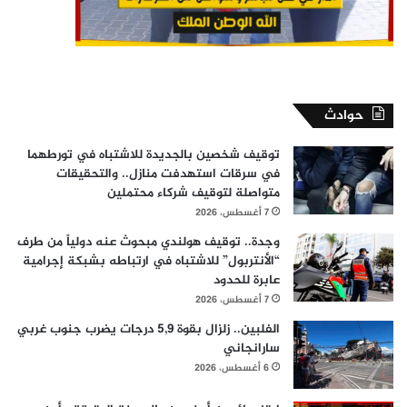
حوادث
توقيف شخصين بالجديدة للاشتباه في تورطهما
في سرقات استهدفت منازل.. والتحقيقات
متواصلة لتوقيف شركاء محتملين
7 أغسطس، 2026
وجدة.. توقيف هولندي مبحوث عنه دولياً من طرف
“الأنتربول” للاشتباه في ارتباطه بشبكة إجرامية
عابرة للحدود
7 أغسطس، 2026
الفلبين.. زلزال بقوة 5,9 درجات يضرب جنوب غربي
سارانجاني
6 أغسطس، 2026