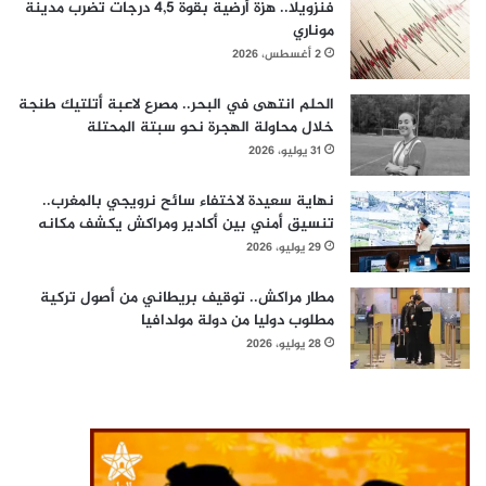
فنزويلا.. هزة أرضية بقوة 4,5 درجات تضرب مدينة
موناري
2 أغسطس، 2026
الحلم انتهى في البحر.. مصرع لاعبة أتلتيك طنجة
خلال محاولة الهجرة نحو سبتة المحتلة
31 يوليو، 2026
نهاية سعيدة لاختفاء سائح نرويجي بالمغرب..
تنسيق أمني بين أكادير ومراكش يكشف مكانه
29 يوليو، 2026
مطار مراكش.. توقيف بريطاني من أصول تركية
مطلوب دوليا من دولة مولدافيا
28 يوليو، 2026