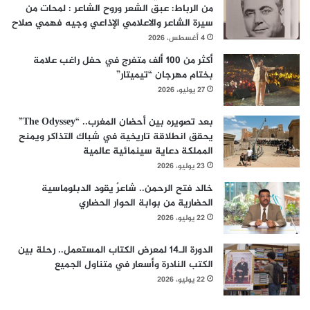
من الرباط: عبق الشعر وروح الشاعر : لمحات من
سيرة الشاعر والاعلامي الإذاعي وجيه فهمي صلاح
4 أغسطس، 2026
أكثر من 100 ألف متفرج في حفل راغب علامة
بختام مهرجان “تيميتار”
27 يوليو، 2026
بعد تصويره بين أحضان المغرب.. “The Odyssey”
يحقق انطلاقة تاريخية في شباك التذاكر ويمنح
المملكة دعاية سينمائية عالمية
23 يوليو، 2026
خالد فتح الرحمن.. شاعرٌ يقود الدبلوماسية
الحضارية من بوابة الحوار الحضاري
22 يوليو، 2026
الدورة الـ14 لمعرض الكتاب المستعمل.. رحلة بين
الكتب النادرة وأسعار في متناول الجميع
22 يوليو، 2026