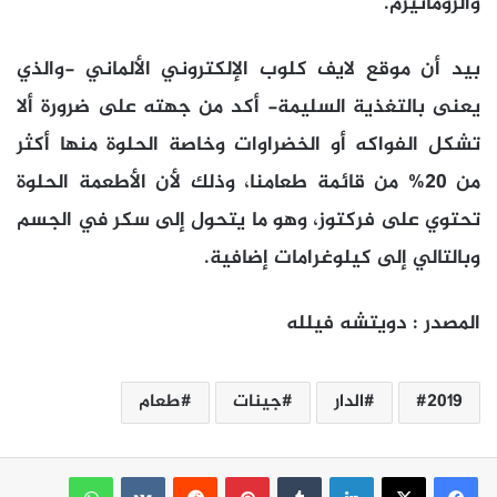
والروماتيزم.
بيد أن موقع لايف كلوب الإلكتروني الألماني -والذي
يعنى بالتغذية السليمة- أكد من جهته على ضرورة ألا
تشكل الفواكه أو الخضراوات وخاصة الحلوة منها أكثر
من 20% من قائمة طعامنا، وذلك لأن الأطعمة الحلوة
تحتوي على فركتوز، وهو ما يتحول إلى سكر في الجسم
وبالتالي إلى كيلوغرامات إضافية.
المصدر : دويتشه فيلله
2019
الدار
جينات
طعام
لينكدإن
بينتيريست
واتساب