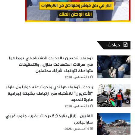
حوادث
توقيف شخصين بالجديدة للاشتباه في تورطهما
في سرقات استهدفت منازل.. والتحقيقات
متواصلة لتوقيف شركاء محتملين
7 أغسطس، 2026
وجدة.. توقيف هولندي مبحوث عنه دولياً من طرف
“الأنتربول” للاشتباه في ارتباطه بشبكة إجرامية
عابرة للحدود
7 أغسطس، 2026
الفلبين.. زلزال بقوة 5,9 درجات يضرب جنوب غربي
سارانجاني
6 أغسطس، 2026