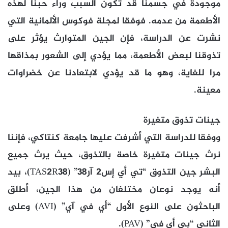
موجودة في جسمنا قد تكون السبب وراء حبنا لهذه
الأطعمة من عدمه. فوفقا لمجلة فوكوس الألمانية التي
نشرت عن الدراسة، فإن الجين المتوارث يؤثر على
تذوقنا لبعض الأطعمة، مما يؤدي إلى الشعور بمذاقها
مرا للغاية، وهو ما قد يؤدي لابتعادنا عن خضراوات
معينة.
جينات تذوق متغيرة
ووفقا للدراسة التي أشرفت عليها جامعة كنتاكي، فإننا
نرث جينات متغيرة خاصة بالتذوق، حيث يرث جميع
البشر جين التذوق “تي أي إس2 آر38” (TAS2R38)، بيد
أنه يوجد نوعان مختلفان من هذا الجين، أطلق
الباحثون على النوع الأول “أي في آي” (AVI) وعلى
الثاني “بي أي في” (PAV).