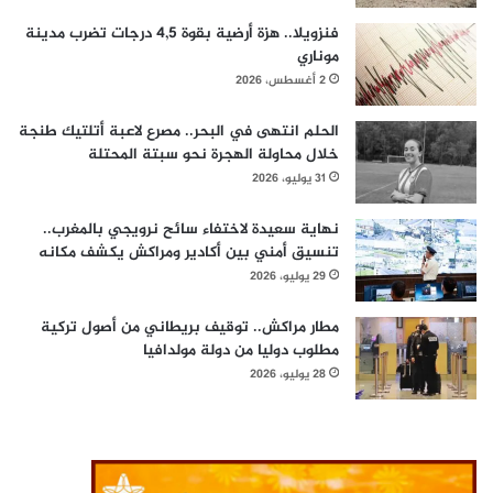
فنزويلا.. هزة أرضية بقوة 4,5 درجات تضرب مدينة
موناري
2 أغسطس، 2026
الحلم انتهى في البحر.. مصرع لاعبة أتلتيك طنجة
خلال محاولة الهجرة نحو سبتة المحتلة
31 يوليو، 2026
نهاية سعيدة لاختفاء سائح نرويجي بالمغرب..
تنسيق أمني بين أكادير ومراكش يكشف مكانه
29 يوليو، 2026
مطار مراكش.. توقيف بريطاني من أصول تركية
مطلوب دوليا من دولة مولدافيا
28 يوليو، 2026