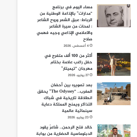
مساء اليوم في برنامج
“مدارات” بالإذاعة الوطنية من
الرباط: عبق الشعر وروح الشاعر
: لمحات من سيرة الشاعر
والاعلامي الإذاعي وجيه فهمي
صلاح
4 أغسطس، 2026
أكثر من 100 ألف متفرج في
حفل راغب علامة بختام
مهرجان “تيميتار”
27 يوليو، 2026
بعد تصويره بين أحضان
المغرب.. “The Odyssey” يحقق
انطلاقة تاريخية في شباك
التذاكر ويمنح المملكة دعاية
سينمائية عالمية
23 يوليو، 2026
خالد فتح الرحمن.. شاعرٌ يقود
الدبلوماسية الحضارية من بوابة