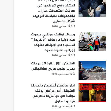
توقيف شخصين بالجديدة
للاشتباه في تورطهما في
سرقات استهدفت منازل..
والتحقيقات متواصلة لتوقيف
شركاء محتملين
7 أغسطس، 2026
وجدة.. توقيف هولندي مبحوث
عنه دولياً من طرف “الأنتربول”
للاشتباه في ارتباطه بشبكة
إجرامية عابرة للحدود
7 أغسطس، 2026
الفلبين.. زلزال بقوة 5,9 درجات
يضرب جنوب غربي سارانجاني
6 أغسطس، 2026
ابتز سائحين أجنبيين بالمدينة
العتيقة.. أمن مراكش يوقف
مرشداً سياحياً مزيفاً ظهر في
فيديو متداول
5 أغسطس، 2026