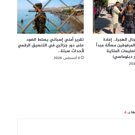
ل الهجرة.. إعادة
تقرير أمني إسباني يسلط الضوء
المرفوقين مسألة مبدأ
على دور جزائري في التنسيق الرقمي
عليمات الملكية
لأحداث سبتة..
ر دبلوماسي)
6 أغسطس، 2026
ها بـ
*