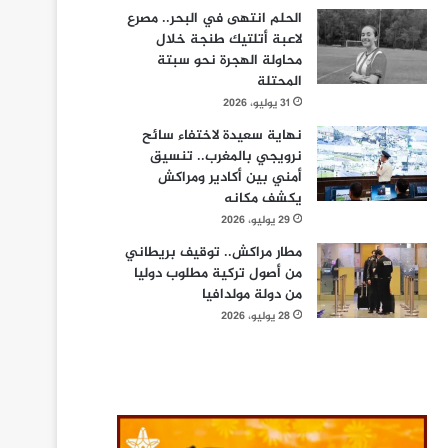
الحلم انتهى في البحر.. مصرع
لاعبة أتلتيك طنجة خلال
محاولة الهجرة نحو سبتة
المحتلة
31 يوليو، 2026
نهاية سعيدة لاختفاء سائح
نرويجي بالمغرب.. تنسيق
أمني بين أكادير ومراكش
يكشف مكانه
29 يوليو، 2026
مطار مراكش.. توقيف بريطاني
من أصول تركية مطلوب دوليا
من دولة مولدافيا
28 يوليو، 2026