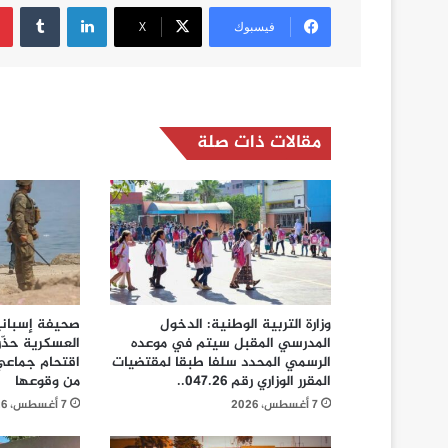
لينكدإن
فيسبوك
‫X
مقالات ذات صلة
وزارة التربية الوطنية: الدخول
صحيفة إسبانية
المدرسي المقبل سیتم في موعده
العسكرية حذّر
الرسمي المحدد سلفا طبقا لمقتضیات
اقتحام جماعي 
المقرر الوزاري رقم 047.26..
من وقوعها
7 أغسطس، 2026
7 أغسطس، 2026