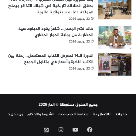
يحقق انطلاقة تاريخية في شباك التذاكر ويمنح
المملكة دعاية سينمائية عالمية
23 يوليو، 2026
خالد فتح الرحمن.. شاعرٌ يقود الدبلوماسية
الحضارية من بوابة الحوار الحضاري
22 يوليو، 2026
الدورة الـ14 لمعرض الكتاب المستعمل.. رحلة بين
الكتب النادرة وأسعار في متناول الجميع
22 يوليو، 2026
جميع الحقوق محفوظة © الدار 2026
خدماتنا
للاتصال بنا
سياسة الخصوصية
الشروط والاحكام
من نحن؟
فيسبوك
‫YouTube
انستقرام
واتساب