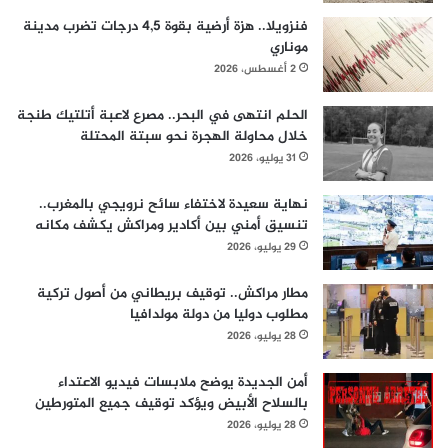
فنزويلا.. هزة أرضية بقوة 4,5 درجات تضرب مدينة
موناري
2 أغسطس، 2026
الحلم انتهى في البحر.. مصرع لاعبة أتلتيك طنجة
خلال محاولة الهجرة نحو سبتة المحتلة
31 يوليو، 2026
نهاية سعيدة لاختفاء سائح نرويجي بالمغرب..
تنسيق أمني بين أكادير ومراكش يكشف مكانه
29 يوليو، 2026
مطار مراكش.. توقيف بريطاني من أصول تركية
مطلوب دوليا من دولة مولدافيا
28 يوليو، 2026
أمن الجديدة يوضح ملابسات فيديو الاعتداء
بالسلاح الأبيض ويؤكد توقيف جميع المتورطين
28 يوليو، 2026