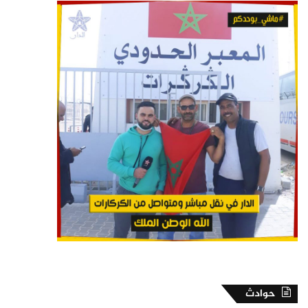
حوادث