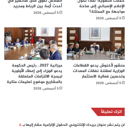
حملات التشويه: لماذا تحوّل
السادس تفوق على سانشيز في
الإعلام الإسباني إلى ساحة
أحدث أزمة بين الرباط ومدريد
مواجهة مع المملكة؟
5 أغسطس، 2026
5 أغسطس، 2026
منشور لأخنوش يدعو القطاعات
ميزانية 2027.. رئيس الحكومة
الوزارية لعقلنة نفقات المعدات
يدعو الوزراء إلى إعطاء الأولوية
وتحسين فعالية الاستثمار
لبرمجة الالتزامات المتعلقة
بالمشاريع موضوع تعليمات ملكية
5 أغسطس، 2026
5 أغسطس، 2026
اترك تعليقاً
لن يتم نشر عنوان بريدك الإلكتروني.
الحقول الإلزامية مشار إليها بـ
*