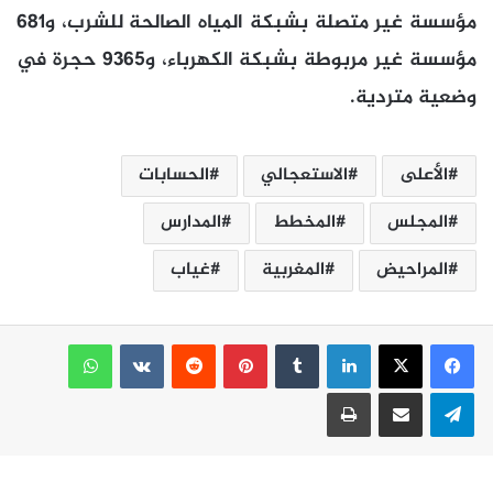
مؤسسة غير متصلة بشبكة المياه الصالحة للشرب، و681
مؤسسة غير مربوطة بشبكة الكهرباء، و9365 حجرة في
وضعية متردية.
الأعلى
الاستعجالي
الحسابات
المجلس
المخطط
المدارس
المراحيض
المغربية
غياب
لينكدإن
بينتيريست
واتساب
تيلقرام
مشاركة عبر البريد
طباعة