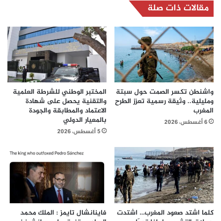
مقالات ذات صلة
واشنطن تكسر الصمت حول سبتة
المختبر الوطني للشرطة العلمية
ومليلية.. وثيقة رسمية تعزز الطرح
والتقنية يحصل على شهادة
المغرب
الاعتماد والمطابقة والجودة
بالمعيار الدولي
6 أغسطس، 2026
5 أغسطس، 2026
كلما اشتد صعود المغرب… اشتدت
فاينانشال تايمز : الملك محمد