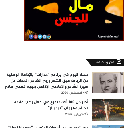
فن وثقافة
مساء اليوم في برنامج “مدارات” بالإذاعة الوطنية
من الرباط: عبق الشعر وروح الشاعر : لمحات من
سيرة الشاعر والاعلامي الإذاعي وجيه فهمي صلاح
4 أغسطس، 2026
أكثر من 100 ألف متفرج في حفل راغب علامة
بختام مهرجان “تيميتار”
27 يوليو، 2026
بعد تصويره بين أحضان المغرب.. “The Odyssey”