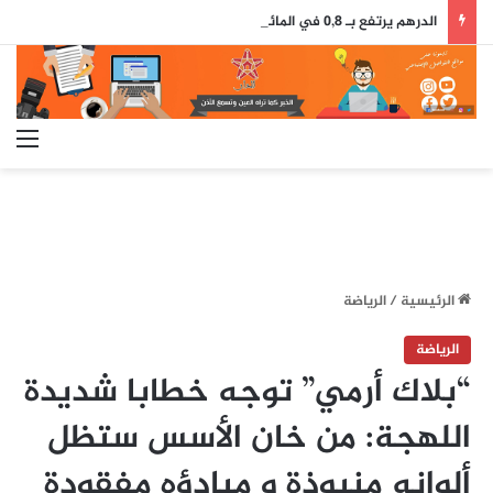
الدرهم يرتفع بـ 0,8 في المائة مقابل الدولار ما بين 30 يوليوز و5 غشت (بنك المغرب)
الق
الرئيسية
/
الرياضة
الرياضة
“بلاك أرمي” توجه خطابا شديدة
اللهجة: من خان الأسس ستظل
ألوانه منبوذة و مبادؤه مفقودة