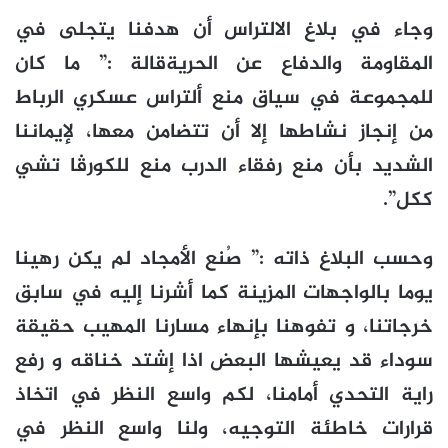
وجاء في بلاغ الالتراس أن هدفنا يتجلى في
المقاومة والدفاع عن الحريةقالة :” ما كان
للمجموعة في سياق منع ألتراس عسكري الرباط
من إنجاز نشاطها إلا أن تتضامن معها، لإيماننا
الشديد بأن منع رفقاء الدرب منع للكورڤا تشي
ككل”.
وحسب البلاغ ذاته :” صُنع الأمجاد لم يكن رهينا
يوما بالواجهات المزينة كما أشرنا إليه في سابق
خرجاتنا، و تفوهنا بإنهاء مسارنا المهيب حقيقة
سوداء قد يعيشها البعض اذا إشتد خناقه و رفع
راية التحدي أمامنا، لكم واسع النظر في اتخاذ
قرارات خاطئة التوجيه، ولنا واسع النظر في