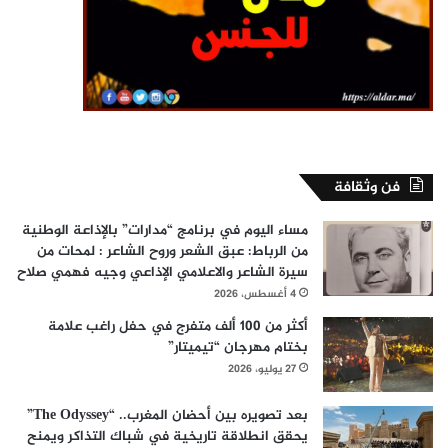
فن وثقافة
مساء اليوم في برنامج “مدارات” بالإذاعة الوطنية
من الرباط: عبق الشعر وروح الشاعر : لمحات من
سيرة الشاعر والاعلامي الإذاعي وجيه فهمي صلاح
4 أغسطس، 2026
أكثر من 100 ألف متفرج في حفل راغب علامة
بختام مهرجان “تيميتار”
27 يوليو، 2026
بعد تصويره بين أحضان المغرب.. “The Odyssey”
يحقق انطلاقة تاريخية في شباك التذاكر ويمنح