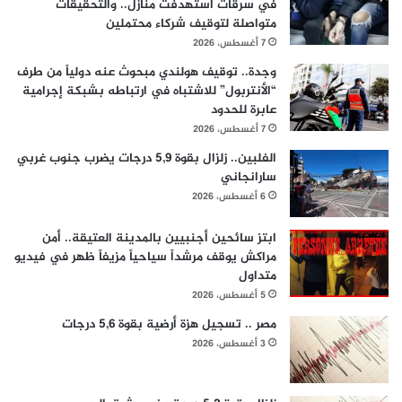
في سرقات استهدفت منازل.. والتحقيقات
متواصلة لتوقيف شركاء محتملين
7 أغسطس، 2026
وجدة.. توقيف هولندي مبحوث عنه دولياً من طرف
“الأنتربول” للاشتباه في ارتباطه بشبكة إجرامية
عابرة للحدود
7 أغسطس، 2026
الفلبين.. زلزال بقوة 5,9 درجات يضرب جنوب غربي
سارانجاني
6 أغسطس، 2026
ابتز سائحين أجنبيين بالمدينة العتيقة.. أمن
مراكش يوقف مرشداً سياحياً مزيفاً ظهر في فيديو
متداول
5 أغسطس، 2026
مصر .. تسجيل هزة أرضية بقوة 5,6 درجات
3 أغسطس، 2026