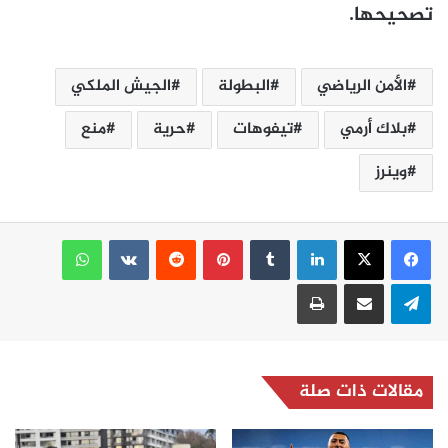
تصحيحها.
الأمن الرياضي
البطولة
الجيش الملكي
بلاك أرمي
تيفوهات
حرية
منع
وينرز
لينكدإن
بينتيريست
واتساب
تيلقرام
مشاركة عبر البريد
طباعة
مقالات ذات صلة