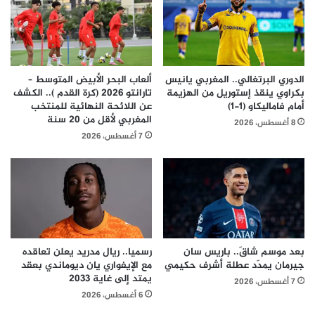
الدوري البرتغالي.. المغربي يانيس
ألعاب البحر الأبيض المتوسط –
بكراوي ينقذ إستوريل من الهزيمة
تارانتو 2026 (كرة القدم ).. الكشف
أمام فاماليكاو (1-1)
عن اللائحة النهائية للمنتخب
المغربي لأقل من 20 سنة
8 أغسطس، 2026
7 أغسطس، 2026
بعد موسم شاقّ.. باريس سان
رسميا.. ريال مدريد يعلن تعاقده
جيرمان يمدّد عطلة أشرف حكيمي
مع الإيفواري يان ديوماندي بعقد
يمتد إلى غاية 2033
7 أغسطس، 2026
6 أغسطس، 2026