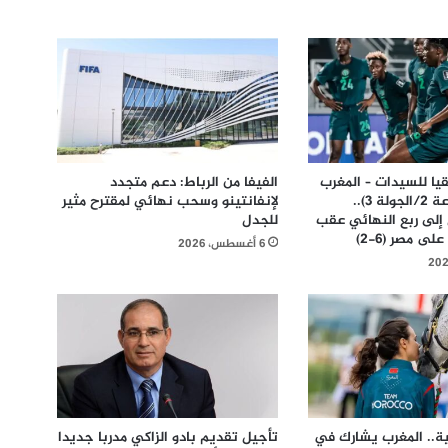
يا للسيدات – المغرب
الفيفا من الرباط: دعم متجدد
2026 (المجموعة 2/الجولة 3)..
لإنفانتينو وسحب نهائي لمقترح مثير
 إلى ربع النهائي عقب
للجدل
ى مصر (6-2)
6 أغسطس، 2026
ة.. المغرب يشارك في
تأجيل تقديم بادو الزاكي مدربا جديدا