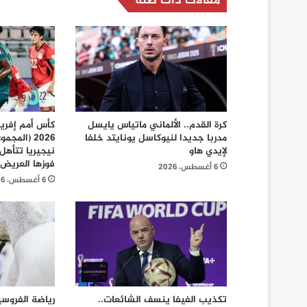
مقالات ذات صلة
كرة القدم.. الألماني ماتياس يايسل
كأس أمم إفريق
مدربا جديدا لنيوكاسل يونايتد خلفا
لإيدي هاو
نيجيريا تتأهل
فوزها العريض عل
6 أغسطس، 2026
6 أغسطس، 2026
تكذيب الفيفا ينسف الشائعات..
رياضة الفروسي