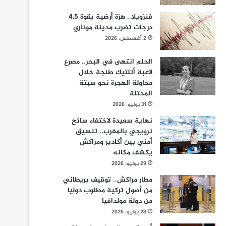
فنزويلا.. هزة أرضية بقوة 4,5
درجات تضرب مدينة موناري
2 أغسطس، 2026
الحلم انتهى في البحر.. مصرع
لاعبة أتلتيك طنجة خلال
محاولة الهجرة نحو سبتة
المحتلة
31 يوليو، 2026
نهاية سعيدة لاختفاء سائح
نرويجي بالمغرب.. تنسيق
أمني بين أكادير ومراكش
يكشف مكانه
29 يوليو، 2026
مطار مراكش.. توقيف بريطاني
من أصول تركية مطلوب دوليا
من دولة مولدافيا
28 يوليو، 2026