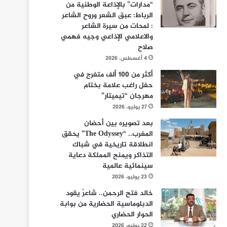
“مدارات” بالإذاعة الوطنية من
الرباط: عبق الشعر وروح الشاعر
: لمحات من سيرة الشاعر
والاعلامي الإذاعي وجيه فهمي
صلاح
4 أغسطس، 2026
أكثر من 100 ألف متفرج في
حفل راغب علامة بختام
مهرجان “تيميتار”
27 يوليو، 2026
بعد تصويره بين أحضان
المغرب.. “The Odyssey” يحقق
انطلاقة تاريخية في شباك
التذاكر ويمنح المملكة دعاية
سينمائية عالمية
23 يوليو، 2026
خالد فتح الرحمن.. شاعرٌ يقود
الدبلوماسية الحضارية من بوابة
الحوار الحضاري
22 يوليو، 2026