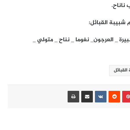
 ناناح.
م شبيبة القبائل:
يرة _ العرجون_ نغوما _ نناح _ متولي _
القبائل
بينتيريست
مشاركة عبر البريد
طباعة