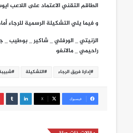
الطاقم التقني الاعتماد على اللاعب ايوب
و فيما يلي التشكيلة الرسمية للرجاء أما
الزنيتي _ الورفلي _ شاكير _ بوطيب _ جب
راحيمي _ مالانغو
إدارة فريق الرجاء
التشكيلة
شبيبة 
لينكدإن
فيسبوك
‫X