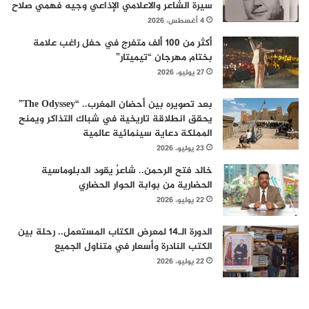
سيرة الشاعر والاعلامي الإذاعي وجيه فهمي صلاح
4 أغسطس، 2026
أكثر من 100 ألف متفرج في حفل راغب علامة
بختام مهرجان “تيميتار”
27 يوليو، 2026
بعد تصويره بين أحضان المغرب.. “The Odyssey”
يحقق انطلاقة تاريخية في شباك التذاكر ويمنح
المملكة دعاية سينمائية عالمية
23 يوليو، 2026
خالد فتح الرحمن.. شاعرٌ يقود الدبلوماسية
الحضارية من بوابة الحوار الحضاري
22 يوليو، 2026
الدورة الـ14 لمعرض الكتاب المستعمل.. رحلة بين
الكتب النادرة وأسعار في متناول الجميع
22 يوليو، 2026