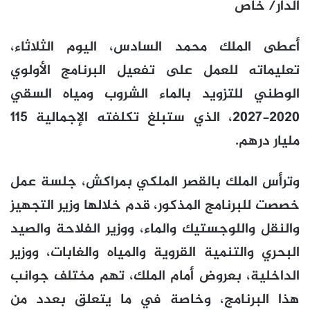
الدار/ خاص
أعطى الملك محمد السادس، اليوم الثلاثاء،
تعليماته للعمل على تفعيل البرنامج الأولوي
الوطني للتزويد بالماء الشروب ومياه السقي
2020-2027، الذي ستبلغ تكلفته الإجمالية 115
مليار درهم.
وترأس الملك بالقصر الملكي بمراكش، جلسة عمل
خصصت للبرنامج المذكور، قدم خلالها وزير التجهيز
والنقل واللوجستيك والماء، ووزير الفلاحة والصيد
البحري والتنمية القروية والمياه والغابات، ووزير
الداخلية، بعروض أمام الملك، تهم مختلف جوانب
هذا البرنامج، وخاصة في ما يتعلق بعدد من