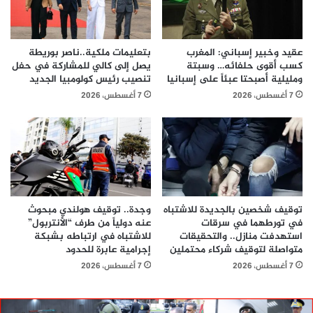
عقيد وخبير إسباني: المغرب
بتعليمات ملكية..ناصر بوريطة
كسب أقوى حلفائه… وسبتة
يصل إلى كالي للمشاركة في حفل
ومليلية أصبحتا عبئاً على إسبانيا
تنصيب رئيس كولومبيا الجديد
7 أغسطس، 2026
7 أغسطس، 2026
توقيف شخصين بالجديدة للاشتباه
وجدة.. توقيف هولندي مبحوث
في تورطهما في سرقات
عنه دولياً من طرف “الأنتربول”
استهدفت منازل.. والتحقيقات
للاشتباه في ارتباطه بشبكة
متواصلة لتوقيف شركاء محتملين
إجرامية عابرة للحدود
7 أغسطس، 2026
7 أغسطس، 2026