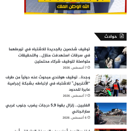
حوادث
توقيف شخصين بالجديدة للاشتباه في تورطهما
في سرقات استهدفت منازل.. والتحقيقات
متواصلة لتوقيف شركاء محتملين
7 أغسطس، 2026
وجدة.. توقيف هولندي مبحوث عنه دولياً من طرف
“الأنتربول” للاشتباه في ارتباطه بشبكة إجرامية
عابرة للحدود
7 أغسطس، 2026
الفلبين.. زلزال بقوة 5,9 درجات يضرب جنوب غربي
سارانجاني
6 أغسطس، 2026