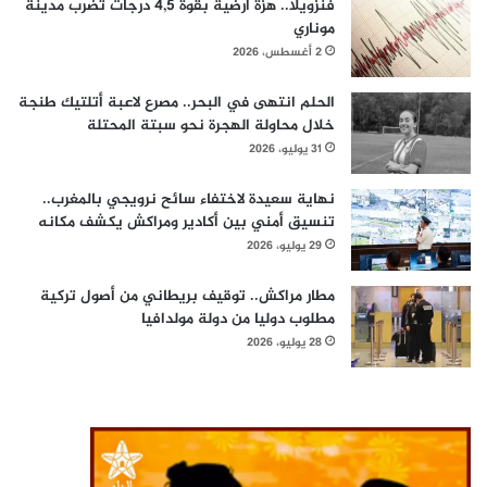
فنزويلا.. هزة أرضية بقوة 4,5 درجات تضرب مدينة
موناري
2 أغسطس، 2026
الحلم انتهى في البحر.. مصرع لاعبة أتلتيك طنجة
خلال محاولة الهجرة نحو سبتة المحتلة
31 يوليو، 2026
نهاية سعيدة لاختفاء سائح نرويجي بالمغرب..
تنسيق أمني بين أكادير ومراكش يكشف مكانه
29 يوليو، 2026
مطار مراكش.. توقيف بريطاني من أصول تركية
مطلوب دوليا من دولة مولدافيا
28 يوليو، 2026