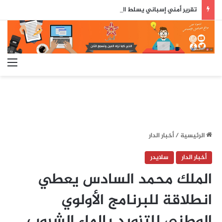
تقرير أمني إسباني يسلط الضوء على دور جزائري في التنسيق الرقمي لأحداث سبتة..
الق
الرئيسية
/
أخبار الدار
أخبار الدار
سلايدر
الملك محمد السادس يعطي
انطلاقة للبرنامج الأولوي
الوطني للتزويد بالماء الشروب