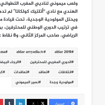
ولعب ميموني لناديي المغرب التطواني و
الهندي مع نادي “أتلتيك كولكاتا” لم تدم
ويحتل المولودية الوجدية، تحت قيادة مدر
الرياضي، صاحب المركز الثاني، و8 نقاط عن نهضة بركان، صاحب المركز الأول.
r.ma
aldar arryadia.tv
aldar 2019
الدوري المغربي للمحترفين
الرجاء البيض
انتلاقات
تعاقد
تعاقدات
كر
مولودية وجدة
نصير الميموني
لينكدإن
فيسبوك
‫X