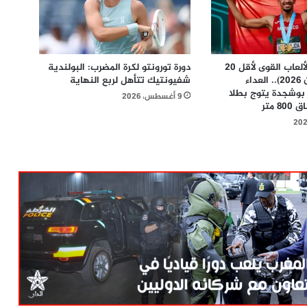
بطولة العالم لألعاب القوى لأقل 20
دورة تورونتو لكرة المضرب: البولندية
سنة ( أوريغون 2026).. العداء
شفيونتيك تتأهل لربع النهاية
بوشجدة يتوج بطلا
9 أغسطس، 2026
 متر