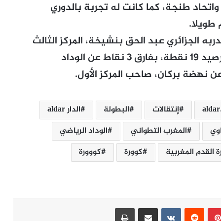
اتحاد طنجة، كما كانت له تجربة بالدوري
 طويلا.
به الجزائري عبد الحق بنشيخة، المركز الثالث
في ترتيب الدوري الوطني للمحترفين، برصيد 19 نقطة، بفارق 3 نقاط عن الوداد
alda
إنتقالات
البطولة
الدار aldar
اوي
المغرب التطواني
الوداد الرياضي
ة القدم المغربية
كوورة
كووورة
بينتيريست
مشاركة عبر البريد
طباعة