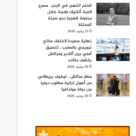
الحلم انتهى في البحر.. مصرع
لاعبة أتلتيك طنجة خلال
محاولة الهجرة نحو سبتة
المحتلة
31 يوليو، 2026
نهاية سعيدة لاختفاء سائح
نرويجي بالمغرب.. تنسيق
أمني بين أكادير ومراكش
يكشف مكانه
29 يوليو، 2026
مطار مراكش.. توقيف بريطاني
من أصول تركية مطلوب دوليا
من دولة مولدافيا
28 يوليو، 2026