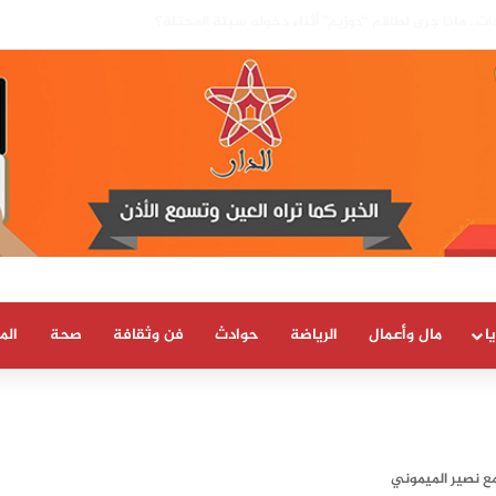
يا بسيادة المغرب على صحرائه «قرار تاريخي»…
ا
مال وأعمال
الرياضة
حوادث
فن وثقافة
صحة
الم
ع نصير الميموني