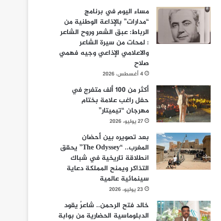
مساء اليوم في برنامج
“مدارات” بالإذاعة الوطنية من
الرباط: عبق الشعر وروح الشاعر
: لمحات من سيرة الشاعر
والاعلامي الإذاعي وجيه فهمي
صلاح
4 أغسطس، 2026
أكثر من 100 ألف متفرج في
حفل راغب علامة بختام
مهرجان “تيميتار”
27 يوليو، 2026
بعد تصويره بين أحضان
المغرب.. “The Odyssey” يحقق
انطلاقة تاريخية في شباك
التذاكر ويمنح المملكة دعاية
سينمائية عالمية
23 يوليو، 2026
خالد فتح الرحمن.. شاعرٌ يقود
الدبلوماسية الحضارية من بوابة