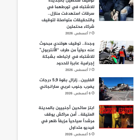
توقيف شخصين بالجديدة
للاشتباه في تورطهما في
سرقات استهدفت منازل..
والتحقيقات متواصلة لتوقيف
شركاء محتملين
7 أغسطس، 2026
وجدة.. توقيف هولندي مبحوث
عنه دولياً من طرف “الأنتربول”
للاشتباه في ارتباطه بشبكة
إجرامية عابرة للحدود
7 أغسطس، 2026
الفلبين.. زلزال بقوة 5,9 درجات
يضرب جنوب غربي سارانجاني
6 أغسطس، 2026
ابتز سائحين أجنبيين بالمدينة
العتيقة.. أمن مراكش يوقف
مرشداً سياحياً مزيفاً ظهر في
فيديو متداول
5 أغسطس، 2026