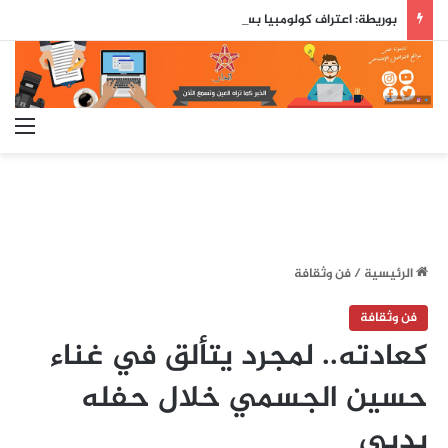
بوريطة: اعتراف كولومبيا بسيادة المغرب على صحرائه «قرار تاريخي»…
الق
الرئيسية
/
فن وثقافة
فن وثقافة
كعادته.. لمجرد يتألق في غناء
حسين الجسمي خلال حفله
بدبي