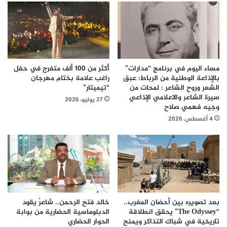
مساء اليوم في برنامج “مدارات”
أكثر من 100 ألف متفرج في حفل
بالإذاعة الوطنية من الرباط: عبق
راغب علامة بختام مهرجان
الشعر وروح الشاعر : لمحات من
“تيميتار”
سيرة الشاعر والاعلامي الإذاعي
27 يوليو، 2026
وجيه فهمي صلاح
4 أغسطس، 2026
بعد تصويره بين أحضان المغرب..
خالد فتح الرحمن.. شاعرٌ يقود
“The Odyssey” يحقق انطلاقة
الدبلوماسية الحضارية من بوابة
تاريخية في شباك التذاكر ويمنح
الحوار الحضاري