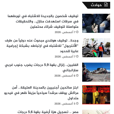
حوادث
توقيف شخصين بالجديدة للاشتباه في تورطهما
في سرقات استهدفت منازل.. والتحقيقات
متواصلة لتوقيف شركاء محتملين
7 أغسطس، 2026
وجدة.. توقيف هولندي مبحوث عنه دولياً من طرف
“الأنتربول” للاشتباه في ارتباطه بشبكة إجرامية
عابرة للحدود
7 أغسطس، 2026
الفلبين.. زلزال بقوة 5,9 درجات يضرب جنوب غربي
سارانجاني
6 أغسطس، 2026
ابتز سائحين أجنبيين بالمدينة العتيقة.. أمن
مراكش يوقف مرشداً سياحياً مزيفاً ظهر في فيديو
متداول
5 أغسطس، 2026
مصر .. تسجيل هزة أرضية بقوة 5,6 درجات