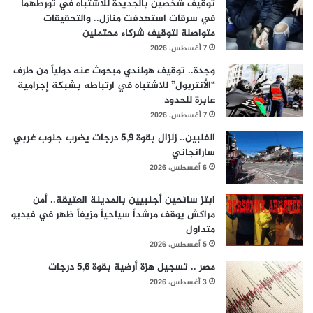
توقيف شخصين بالجديدة للاشتباه في تورطهما
في سرقات استهدفت منازل.. والتحقيقات
متواصلة لتوقيف شركاء محتملين
7 أغسطس، 2026
وجدة.. توقيف هولندي مبحوث عنه دولياً من طرف
“الأنتربول” للاشتباه في ارتباطه بشبكة إجرامية
عابرة للحدود
7 أغسطس، 2026
الفلبين.. زلزال بقوة 5,9 درجات يضرب جنوب غربي
سارانجاني
6 أغسطس، 2026
ابتز سائحين أجنبيين بالمدينة العتيقة.. أمن
مراكش يوقف مرشداً سياحياً مزيفاً ظهر في فيديو
متداول
5 أغسطس، 2026
مصر .. تسجيل هزة أرضية بقوة 5,6 درجات
3 أغسطس، 2026