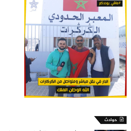
حوادث