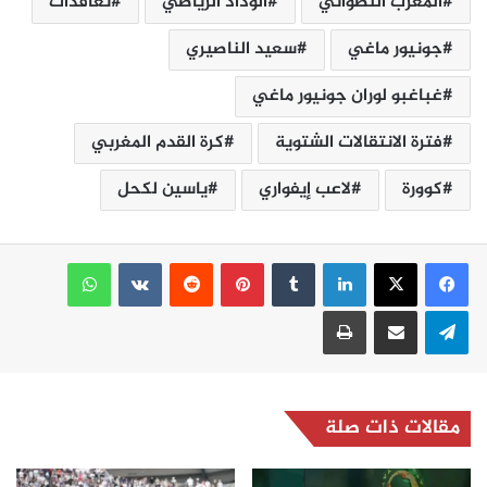
المغرب التطواني
الوداد الرياضي
تعاقدات
جونيور ماغي
سعيد الناصيري
غباغبو لوران جونيور ماغي
فترة الانتقالات الشتوية
كرة القدم المغربي
كوورة
لاعب إيفواري
ياسين لكحل
لينكدإن
بينتيريست
واتساب
تيلقرام
مشاركة عبر البريد
طباعة
مقالات ذات صلة