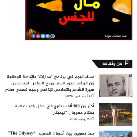
فن وثقافة
مساء اليوم في برنامج “مدارات” بالإذاعة الوطنية
من الرباط: عبق الشعر وروح الشاعر : لمحات من
سيرة الشاعر والاعلامي الإذاعي وجيه فهمي صلاح
4 أغسطس، 2026
أكثر من 100 ألف متفرج في حفل راغب علامة
بختام مهرجان “تيميتار”
27 يوليو، 2026
بعد تصويره بين أحضان المغرب.. “The Odyssey”