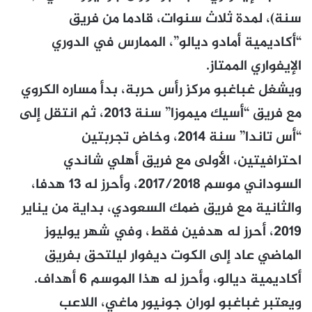
سنة)، لمدة ثلاث سنوات، قادما من فريق
“أكاديمية أمادو ديالو”، الممارس في الدوري
الإيفواري الممتاز.
ويشغل غباغبو مركز رأس حربة، بدأ مساره الكروي
مع فريق “أسيك ميموزا” سنة 2013، ثم انتقل إلى
“أس تاندا” سنة 2014، وخاض تجربتين
احترافيتين، الأولى مع فريق أهلي شاندي
السوداني موسم 2017/2018، وأحرز له 13 هدفا،
والثانية مع فريق ضمك السعودي، بداية من يناير
2019، أحرز له هدفين فقط، وفي شهر يوليوز
الماضي عاد إلى الكوت ديفوار ليلتحق بفريق
أكاديمية ديالو، وأحرز له هذا الموسم 6 أهداف.
ويعتبر غباغبو لوران جونيور ماغي، اللاعب