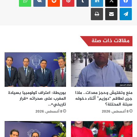
تيلقرام
مشاركة عبر البريد
طباعة
مقالات ذات صلة
منع وتفتيش وحجز معدات.. ماذا
بوريطة: اعتراف كولومبيا بسيادة
جرى لطاقم “دوزيم” أثناء دخوله
المغرب على صحرائه «قرار
سبتة المحتلة؟
تاريخي»…
8 أغسطس، 2026
8 أغسطس، 2026