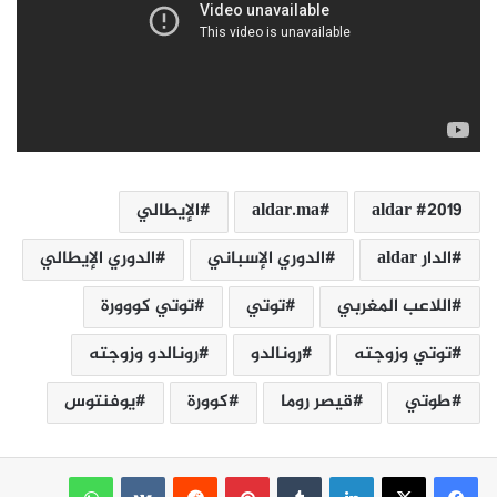
2019 aldar
aldar.ma
الإيطالي
الدار aldar
الدوري الإسباني
الدوري الإيطالي
اللاعب المغربي
توتي
توتي كووورة
توتي وزوجته
رونالدو
رونالدو وزوجته
طوتي
قيصر روما
كوورة
يوفنتوس
لينكدإن
بينتيريست
واتساب