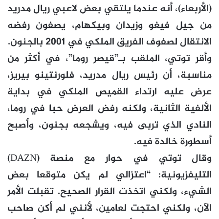
(الأربعاء)، أنه عندما يلتقي بعض لاعبي ريال مدريد
من جيل فيغو وزيدان وبيكهام، يصفون رفضه
الانتقال لصفوف الفريق الملكي في 2001 بالجنون.
وأقر توتي، الملقب بـ”قيصر روما”، في أكثر من
مناسبة، أن رئيس ريال مدريد، فلورنتينو بيريز،
عرض عليه ارتداء القميص الملكي في بداية
الألفية الثانية، ولكنه رفض العرض حبا في روما،
النادي الذي تربى فيه، ويشجعه بجنون، وأصبح
أسطورة خالدة فيه.
وقال توتي في حوار مع منصة (DAZN)
التليفزيونية: “اعتزالي لم يكن متوقعا بعض
الشيء، ولكني اتخذت القرار الصحيح. تقبلت الأمر
الآن، ولكني احتجت لعامين، لأنني لم أكن صاحب