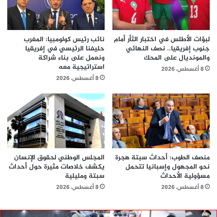
لبؤات الأطلس في اختبار الثأر أمام
نائب رئيس كولومبيا: المغرب
جنوب إفريقيا.. نصف النهائي
حليفنا الرئيسي في إفريقيا
والمونديال على المحك
ونعمل على بناء شراكة
استراتيجية معه
8 أغسطس، 2026
8 أغسطس، 2026
منصف الطوب: أحداث سبتة هجرة
المجلس الوطني لحقوق الإنسان
نحو المجهول وإسبانيا تتحمل
يكشف خلاصات مثيرة حول أحداث
مسؤولية الأحداث
سبتة ومليلية
8 أغسطس، 2026
8 أغسطس، 2026