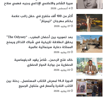
سيرة الشاعر والاعلامي الإذاعي وجيه فهمي صلاح
4 أغسطس، 2026
أكثر من 100 ألف متفرج في حفل راغب علامة
بختام مهرجان “تيميتار”
27 يوليو، 2026
بعد تصويره بين أحضان المغرب.. “The Odyssey”
يحقق انطلاقة تاريخية في شباك التذاكر ويمنح
المملكة دعاية سينمائية عالمية
23 يوليو، 2026
خالد فتح الرحمن.. شاعرٌ يقود الدبلوماسية
الحضارية من بوابة الحوار الحضاري
22 يوليو، 2026
الدورة الـ14 لمعرض الكتاب المستعمل.. رحلة بين
الكتب النادرة وأسعار في متناول الجميع
22 يوليو، 2026