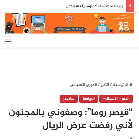
بوريطة: اعتراف كولومبيا بسيادة المغرب على صحرائه «قرار تاريخي»…
الق
الرئيسية
/
الاكل
/
الدورى الاسبانى
الدورى الاسبانى
الرياضة
سلايدر
“قيصر روما”: وصفوني بالمجنون
لأني رفضت عرض الريال