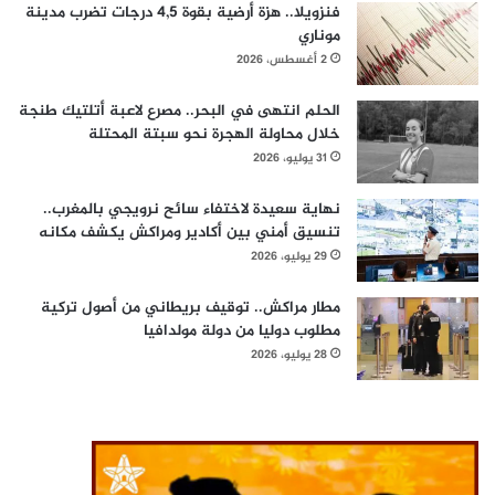
فنزويلا.. هزة أرضية بقوة 4,5 درجات تضرب مدينة
موناري
2 أغسطس، 2026
الحلم انتهى في البحر.. مصرع لاعبة أتلتيك طنجة
خلال محاولة الهجرة نحو سبتة المحتلة
31 يوليو، 2026
نهاية سعيدة لاختفاء سائح نرويجي بالمغرب..
تنسيق أمني بين أكادير ومراكش يكشف مكانه
29 يوليو، 2026
مطار مراكش.. توقيف بريطاني من أصول تركية
مطلوب دوليا من دولة مولدافيا
28 يوليو، 2026