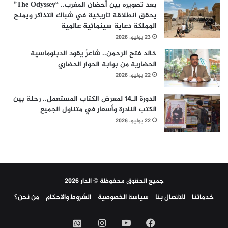
بعد تصويره بين أحضان المغرب.. “The Odyssey”
يحقق انطلاقة تاريخية في شباك التذاكر ويمنح
المملكة دعاية سينمائية عالمية
23 يوليو، 2026
خالد فتح الرحمن.. شاعرٌ يقود الدبلوماسية
الحضارية من بوابة الحوار الحضاري
22 يوليو، 2026
الدورة الـ14 لمعرض الكتاب المستعمل.. رحلة بين
الكتب النادرة وأسعار في متناول الجميع
22 يوليو، 2026
جميع الحقوق محفوظة © الدار 2026
خدماتنا
للاتصال بنا
سياسة الخصوصية
الشروط والاحكام
من نحن؟
فيسبوك
‫YouTube
انستقرام
واتساب