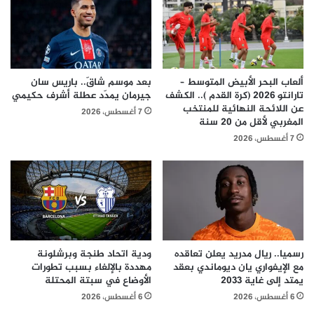
ألعاب البحر الأبيض المتوسط –
بعد موسم شاقّ.. باريس سان
تارانتو 2026 (كرة القدم ).. الكشف
جيرمان يمدّد عطلة أشرف حكيمي
عن اللائحة النهائية للمنتخب
7 أغسطس، 2026
المغربي لأقل من 20 سنة
7 أغسطس، 2026
رسميا.. ريال مدريد يعلن تعاقده
ودية اتحاد طنجة وبرشلونة
مع الإيفواري يان ديوماندي بعقد
مهددة بالإلغاء بسبب تطورات
يمتد إلى غاية 2033
الأوضاع في سبتة المحتلة
6 أغسطس، 2026
6 أغسطس، 2026