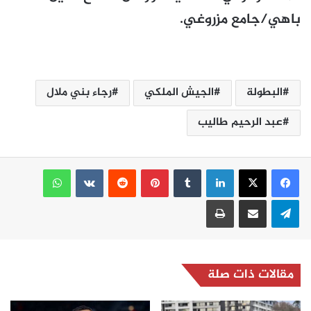
باهي/جامع مزروغي.
البطولة
الجيش الملكي
رجاء بني ملال
عبد الرحيم طاليب
لينكدإن
بينتيريست
واتساب
تيلقرام
مشاركة عبر البريد
طباعة
مقالات ذات صلة