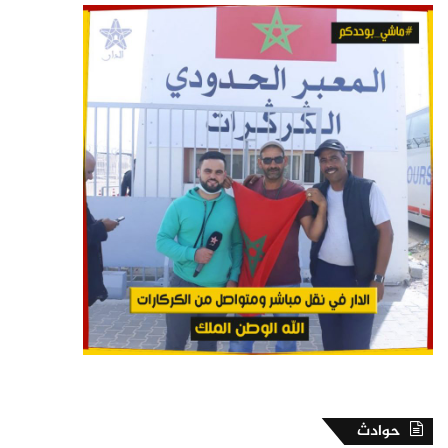
حوادث