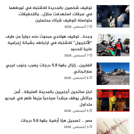
توقيف شخصين بالجديدة للاشتباه في تورطهما
في سرقات استهدفت منازل.. والتحقيقات
متواصلة لتوقيف شركاء محتملين
7 أغسطس، 2026
وجدة.. توقيف هولندي مبحوث عنه دولياً من طرف
“الأنتربول” للاشتباه في ارتباطه بشبكة إجرامية
عابرة للحدود
7 أغسطس، 2026
الفلبين.. زلزال بقوة 5,9 درجات يضرب جنوب غربي
سارانجاني
6 أغسطس، 2026
ابتز سائحين أجنبيين بالمدينة العتيقة.. أمن
مراكش يوقف مرشداً سياحياً مزيفاً ظهر في فيديو
متداول
5 أغسطس، 2026
مصر .. تسجيل هزة أرضية بقوة 5,6 درجات
3 أغسطس، 2026