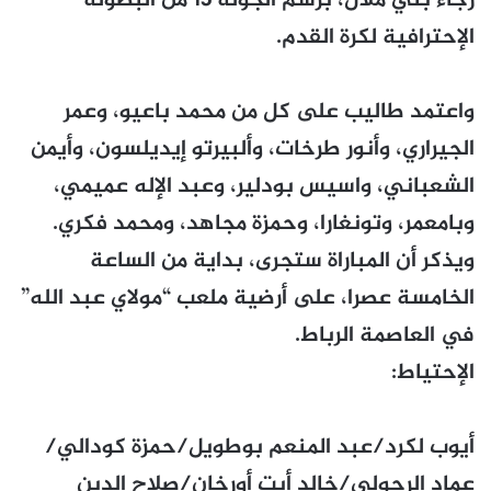
رجاء بني ملال، برسم الجولة 13 من البطولة
الإحترافية لكرة القدم.
واعتمد طاليب على كل من محمد باعيو، وعمر
الجيراري، وأنور طرخات، وألبيرتو إيديلسون، وأيمن
الشعباني، واسيس بودلير، وعبد الإله عميمي،
وبامعمر، وتونغارا، وحمزة مجاهد، ومحمد فكري.
ويذكر أن المباراة ستجرى، بداية من الساعة
الخامسة عصرا، على أرضية ملعب “مولاي عبد الله”
في العاصمة الرباط.
الإحتياط:
أيوب لكرد/عبد المنعم بوطويل/حمزة كودالي/
عماد الرحولي/خالد أيت أورخان/صلاح الدين