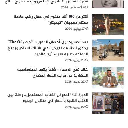
سيرة الشاعر والاعلامي الإذاعي وجيه فهمي صلاح
4 أغسطس، 2026
أكثر من 100 ألف متفرج في حفل راغب علامة
بختام مهرجان “تيميتار”
27 يوليو، 2026
بعد تصويره بين أحضان المغرب.. “The Odyssey”
يحقق انطلاقة تاريخية في شباك التذاكر ويمنح
المملكة دعاية سينمائية عالمية
23 يوليو، 2026
خالد فتح الرحمن.. شاعرٌ يقود الدبلوماسية
الحضارية من بوابة الحوار الحضاري
22 يوليو، 2026
الدورة الـ14 لمعرض الكتاب المستعمل.. رحلة بين
الكتب النادرة وأسعار في متناول الجميع
22 يوليو، 2026