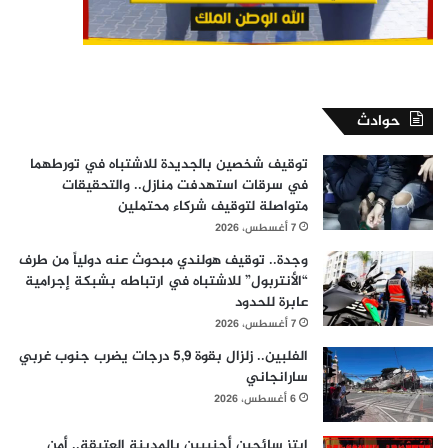
حوادث
توقيف شخصين بالجديدة للاشتباه في تورطهما
في سرقات استهدفت منازل.. والتحقيقات
متواصلة لتوقيف شركاء محتملين
7 أغسطس، 2026
وجدة.. توقيف هولندي مبحوث عنه دولياً من طرف
“الأنتربول” للاشتباه في ارتباطه بشبكة إجرامية
عابرة للحدود
7 أغسطس، 2026
الفلبين.. زلزال بقوة 5,9 درجات يضرب جنوب غربي
سارانجاني
6 أغسطس، 2026
ابتز سائحين أجنبيين بالمدينة العتيقة.. أمن