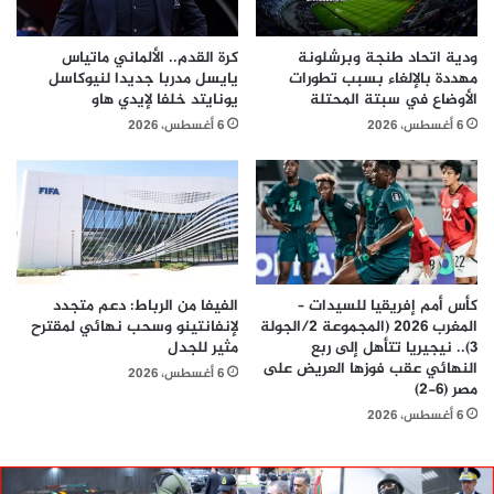
ودية اتحاد طنجة وبرشلونة
كرة القدم.. الألماني ماتياس
مهددة بالإلغاء بسبب تطورات
يايسل مدربا جديدا لنيوكاسل
الأوضاع في سبتة المحتلة
يونايتد خلفا لإيدي هاو
6 أغسطس، 2026
6 أغسطس، 2026
كأس أمم إفريقيا للسيدات –
الفيفا من الرباط: دعم متجدد
المغرب 2026 (المجموعة 2/الجولة
لإنفانتينو وسحب نهائي لمقترح
3).. نيجيريا تتأهل إلى ربع
مثير للجدل
النهائي عقب فوزها العريض على
6 أغسطس، 2026
مصر (6-2)
6 أغسطس، 2026