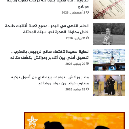
فنزويلا.. هزة أرضية بقوة 4,5 درجات تضرب مدينة
موناري
2 أغسطس، 2026
الحلم انتهى في البحر.. مصرع لاعبة أتلتيك طنجة
خلال محاولة الهجرة نحو سبتة المحتلة
31 يوليو، 2026
نهاية سعيدة لاختفاء سائح نرويجي بالمغرب..
تنسيق أمني بين أكادير ومراكش يكشف مكانه
29 يوليو، 2026
مطار مراكش.. توقيف بريطاني من أصول تركية
مطلوب دوليا من دولة مولدافيا
28 يوليو، 2026