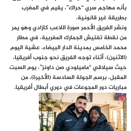
بأنه مهاجم سري “حراك”، يقيم في المغرب
بطريقة غير قانونية.
ونشر الفريق الأحمر صورة اللاعب كازادي وهو يمر
من نقطة تفتيش الجمارك المغربية، في مطار
محمد الخامس بمدينة الدار البيضاء، عشية اليوم
(الاثنين)، أثناء توجه الفريق نحو جنوب أفريقيا،
حيث سيلاقي “ماميلودي صن داونز”، يوم السبت
المقبل، برسم الجولة السادسة (الأخيرة)، من
مباريات دور المجوعات في دوري أبطال أفريقيا.