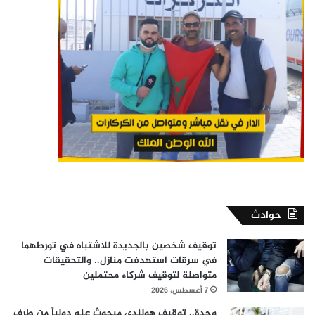
حوادث
توقيف شخصين بالجديدة للاشتباه في تورطهما
في سرقات استهدفت منازل.. والتحقيقات
متواصلة لتوقيف شركاء محتملين
7 أغسطس، 2026
وجدة.. توقيف هولندي مبحوث عنه دولياً من طرف