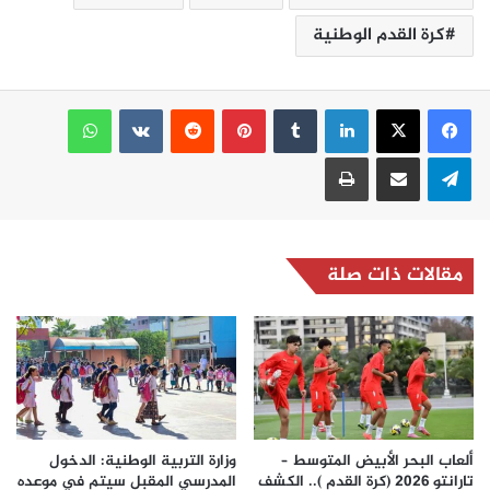
كرة القدم الوطنية
لينكدإن
بينتيريست
واتساب
تيلقرام
مشاركة عبر البريد
طباعة
مقالات ذات صلة
ألعاب البحر الأبيض المتوسط –
وزارة التربية الوطنية: الدخول
تارانتو 2026 (كرة القدم ).. الكشف
المدرسي المقبل سیتم في موعده