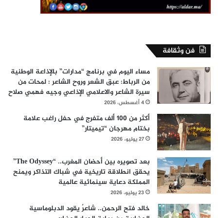
فن وثقافة
مساء اليوم في برنامج “مدارات” بالإذاعة الوطنية
من الرباط: عبق الشعر وروح الشاعر : لمحات من
سيرة الشاعر والاعلامي الإذاعي وجيه فهمي صلاح
4 أغسطس، 2026
أكثر من 100 ألف متفرج في حفل راغب علامة
بختام مهرجان “تيميتار”
27 يوليو، 2026
بعد تصويره بين أحضان المغرب.. “The Odyssey”
يحقق انطلاقة تاريخية في شباك التذاكر ويمنح
المملكة دعاية سينمائية عالمية
23 يوليو، 2026
خالد فتح الرحمن.. شاعرٌ يقود الدبلوماسية