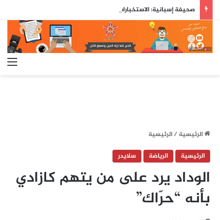
صحيفة إسبانية: الاستخبارات العسكرية حذّرت مسبقاً من محاولة اقتحام جماعي لسبتة قبل ثلاثة أيام من وقوعها
الق
الرئيسية
/
الرئيسية
الرئيسية
الرياضة
سلايدر
الوداد يرد على من يتهم كازادي
بأنه “حرّاك”