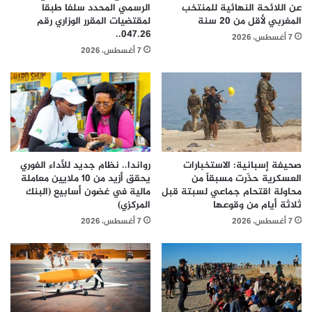
عن اللائحة النهائية للمنتخب
الرسمي المحدد سلفا طبقا
المغربي لأقل من 20 سنة
لمقتضیات المقرر الوزاري رقم
047.26..
7 أغسطس، 2026
7 أغسطس، 2026
صحيفة إسبانية: الاستخبارات
رواندا.. نظام جديد للأداء الفوري
العسكرية حذّرت مسبقاً من
يحقق أزيد من 10 ملايين معاملة
محاولة اقتحام جماعي لسبتة قبل
مالية في غضون أسابيع (البنك
ثلاثة أيام من وقوعها
المركزي)
7 أغسطس، 2026
7 أغسطس، 2026