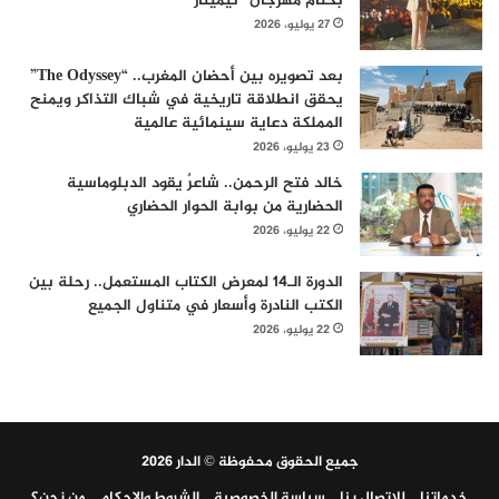
بختام مهرجان “تيميتار”
27 يوليو، 2026
بعد تصويره بين أحضان المغرب.. “The Odyssey”
يحقق انطلاقة تاريخية في شباك التذاكر ويمنح
المملكة دعاية سينمائية عالمية
23 يوليو، 2026
خالد فتح الرحمن.. شاعرٌ يقود الدبلوماسية
الحضارية من بوابة الحوار الحضاري
22 يوليو، 2026
الدورة الـ14 لمعرض الكتاب المستعمل.. رحلة بين
الكتب النادرة وأسعار في متناول الجميع
22 يوليو، 2026
جميع الحقوق محفوظة © الدار 2026
خدماتنا
للاتصال بنا
سياسة الخصوصية
الشروط والاحكام
من نحن؟