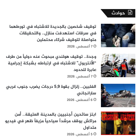
حوادث
توقيف شخصين بالجديدة للاشتباه في تورطهما
في سرقات استهدفت منازل.. والتحقيقات
متواصلة لتوقيف شركاء محتملين
7 أغسطس، 2026
وجدة.. توقيف هولندي مبحوث عنه دولياً من طرف
“الأنتربول” للاشتباه في ارتباطه بشبكة إجرامية
عابرة للحدود
7 أغسطس، 2026
الفلبين.. زلزال بقوة 5,9 درجات يضرب جنوب غربي
سارانجاني
6 أغسطس، 2026
ابتز سائحين أجنبيين بالمدينة العتيقة.. أمن
مراكش يوقف مرشداً سياحياً مزيفاً ظهر في فيديو
متداول
5 أغسطس، 2026