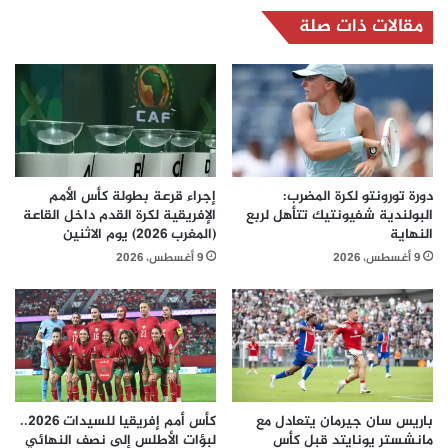
مقالات ذات صلة
دورة تورونتو لكرة المضرب:
إجراء قرعة بطولة كأس الأمم
البولندية شفيونتيك تتأهل لربع
الإفريقية لكرة القدم داخل القاعة
النهاية
(المغرب 2026) يوم الاثنين
9 أغسطس، 2026
9 أغسطس، 2026
باريس سان جيرمان يتعادل مع
كأس أمم إفريقيا للسيدات 2026..
مانشستر يونايتد قبل كأس
لبؤات الأطلس إلى نصف النهائي