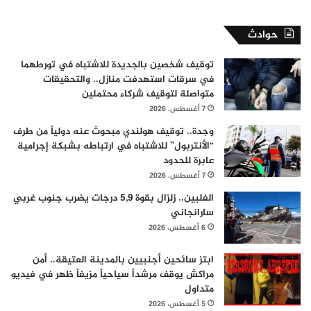
حوادث
توقيف شخصين بالجديدة للاشتباه في تورطهما
في سرقات استهدفت منازل.. والتحقيقات
متواصلة لتوقيف شركاء محتملين
7 أغسطس، 2026
وجدة.. توقيف هولندي مبحوث عنه دولياً من طرف
“الأنتربول” للاشتباه في ارتباطه بشبكة إجرامية
عابرة للحدود
7 أغسطس، 2026
الفلبين.. زلزال بقوة 5,9 درجات يضرب جنوب غربي
سارانجاني
6 أغسطس، 2026
ابتز سائحين أجنبيين بالمدينة العتيقة.. أمن
مراكش يوقف مرشداً سياحياً مزيفاً ظهر في فيديو
متداول
5 أغسطس، 2026