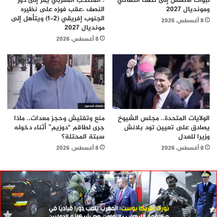
لبؤات الأطلس إلى نصف النهائي
: المنتخب المغربي يمر إلى دور
ومونديال 2027
النصف ،عقب فوزه على نظيره
الجنوب إفريقي (2-1) ويتأهل إلى
8 أغسطس، 2026
مونديال 2027
8 أغسطس، 2026
الولايات المتحدة.. مجلس الشيوخ
منع وتفتيش وحجز معدات.. ماذا
يصادق على تعيين تود بلانش
جرى لطاقم “دوزيم” أثناء دخوله
وزيرا للعدل
سبتة المحتلة؟
8 أغسطس، 2026
8 أغسطس، 2026