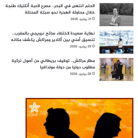
الحلم انتهى في البحر.. مصرع لاعبة أتلتيك طنجة
خلال محاولة الهجرة نحو سبتة المحتلة
31 يوليو، 2026
نهاية سعيدة لاختفاء سائح نرويجي بالمغرب..
تنسيق أمني بين أكادير ومراكش يكشف مكانه
29 يوليو، 2026
مطار مراكش.. توقيف بريطاني من أصول تركية
مطلوب دوليا من دولة مولدافيا
28 يوليو، 2026