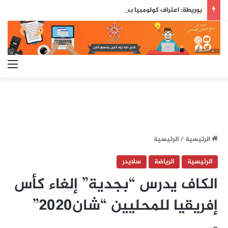
بوريطة: اعتراف كولومبيا بسيادة المغرب على صحرائه «قرار تاريخي»…
الق
الرئيسية
/
الرئيسية
الرئيسية
الرياضة
سلايدر
الكاف يدرس “بجدية” إلغاء كأس
إفريقيا للمحليين “شان2020”