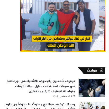
حوادث
توقيف شخصين بالجديدة للاشتباه في تورطهما
في سرقات استهدفت منازل.. والتحقيقات
متواصلة لتوقيف شركاء محتملين
7 أغسطس، 2026
وجدة.. توقيف هولندي مبحوث عنه دولياً من طرف