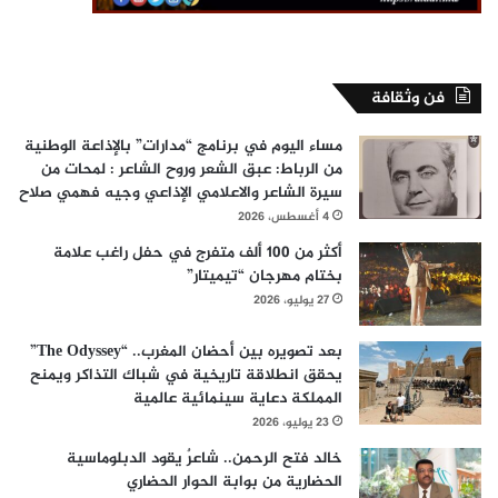
فن وثقافة
مساء اليوم في برنامج “مدارات” بالإذاعة الوطنية
من الرباط: عبق الشعر وروح الشاعر : لمحات من
سيرة الشاعر والاعلامي الإذاعي وجيه فهمي صلاح
4 أغسطس، 2026
أكثر من 100 ألف متفرج في حفل راغب علامة
بختام مهرجان “تيميتار”
27 يوليو، 2026
بعد تصويره بين أحضان المغرب.. “The Odyssey”
يحقق انطلاقة تاريخية في شباك التذاكر ويمنح
المملكة دعاية سينمائية عالمية
23 يوليو، 2026
خالد فتح الرحمن.. شاعرٌ يقود الدبلوماسية
الحضارية من بوابة الحوار الحضاري