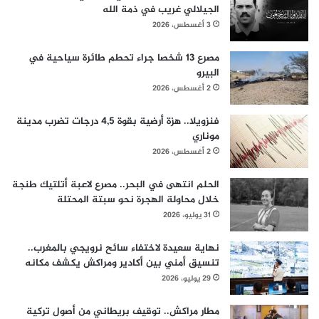
الجيلالي غريب في ذمة الله
3 أغسطس، 2026
مصرع 13 شخصا جراء تحطم طائرة سياحية في
البيرو
2 أغسطس، 2026
فنزويلا.. هزة أرضية بقوة 4,5 درجات تضرب مدينة
موناري
2 أغسطس، 2026
الحلم انتهى في البحر.. مصرع لاعبة أتلتيك طنجة
خلال محاولة الهجرة نحو سبتة المحتلة
31 يوليو، 2026
نهاية سعيدة لاختفاء سائح نرويجي بالمغرب..
تنسيق أمني بين أكادير ومراكش يكشف مكانه
29 يوليو، 2026
مطار مراكش.. توقيف بريطاني من أصول تركية