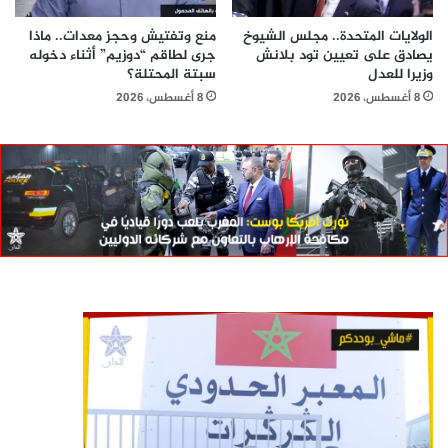
الولايات المتحدة.. مجلس الشيوخ
منع وتفتيش وحجز معدات.. ماذا
يصادق على تعيين تود بلانش
جرى لطاقم “دوزيم” أثناء دخوله
وزيرا للعدل
سبتة المحتلة؟
8 أغسطس، 2026
8 أغسطس، 2026