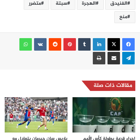
الفنيدق
الهجرة
سبتة
متضرر
منع
لينكدإن
بينتيريست
واتساب
تيلقرام
مشاركة عبر البريد
طباعة
مقالات ذات صلة
إجراء قرعة بطولة كأس الأمم
باريس سان جيرمان يتعادل مع