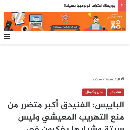
بوريطة: اعتراف كولومبيا بسيادة المغرب على صحرائه «قرار تاريخي»…
الق
الرئيسية
/
سلايدر
سلايدر
مال وأعمال
الباييس: الفنيدق أكبر متضرر من
منع التهريب المعيشي وليس
سبتة وشبابها يفكرون في