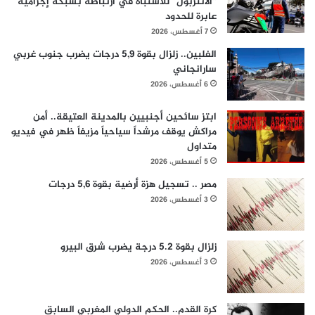
“الأنتربول” للاشتباه في ارتباطه بشبكة إجرامية
عابرة للحدود
7 أغسطس، 2026
الفلبين.. زلزال بقوة 5,9 درجات يضرب جنوب غربي
سارانجاني
6 أغسطس، 2026
ابتز سائحين أجنبيين بالمدينة العتيقة.. أمن
مراكش يوقف مرشداً سياحياً مزيفاً ظهر في فيديو
متداول
5 أغسطس، 2026
مصر .. تسجيل هزة أرضية بقوة 5,6 درجات
3 أغسطس، 2026
زلزال بقوة 5.2 درجة يضرب شرق البيرو
3 أغسطس، 2026
كرة القدم.. الحكم الدولي المغربي السابق