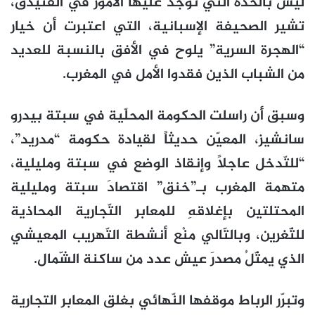
ليس بالحدة التي توجد عليها الأمور في الفنيدق،
تشير الصحيفة الإسبانية، التي اعتبرت أن خيار
“الهجرة السرية” يلوح في الأفق بالنسبة للعديد
من الشباب الذين فقدوا الأمل في المغرب.
وسبق أن راسلت الحكومة المحلّية في سبتة بيدرو
سانشيز، المعيّن حديثاً لقيادة حكومة “مدريد”،
“للتّدخل عاجلاً وإنقاذ الوضع في سبتة ومليلية،
متهمة المغرب بـ”خنق” اقتصادَ سبتة ومليلية
المحتلتين بإغلاقهِ للمعابر التّجارية المحاذية
للثّغرين، وبالتّالي منْع أنشطة التّهريب المعيشي
الذي يمثّلُ مصدرَ عيش عدد من ساكنة الشّمال.
وتبرّر الرباط موقفها النّهائي بغلق المعابر التجارية