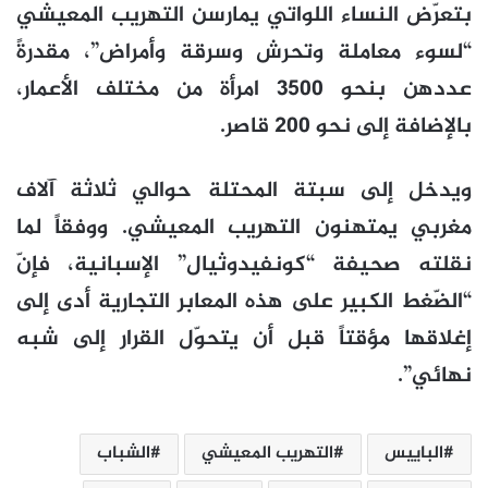
بتعرّض النساء اللواتي يمارسن التهريب المعيشي
“لسوء معاملة وتحرش وسرقة وأمراض”، مقدرةً
عددهن بنحو 3500 امرأة من مختلف الأعمار،
بالإضافة إلى نحو 200 قاصر.
ويدخل إلى سبتة المحتلة حوالي ثلاثة آلاف
مغربي يمتهنون التهريب المعيشي. ووفقاً لما
نقلته صحيفة “كونفيدوثيال” الإسبانية، فإنّ
“الضّغط الكبير على هذه المعابر التجارية أدى إلى
إغلاقها مؤقتاً قبل أن يتحوّل القرار إلى شبه
نهائي”.
الباييس
التهريب المعيشي
الشباب