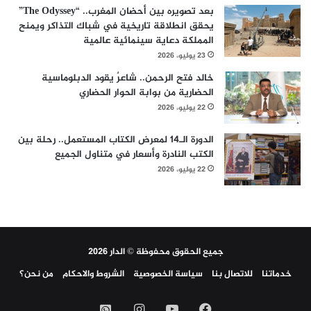
بعد تصويره بين أحضان المغرب.. “The Odyssey”
يحقق انطلاقة تاريخية في شباك التذاكر ويمنح
المملكة دعاية سينمائية عالمية
23 يوليو، 2026
خالد فتح الرحمن.. شاعرٌ يقود الدبلوماسية
الحضارية من بوابة الحوار الحضاري
22 يوليو، 2026
الدورة الـ14 لمعرض الكتاب المستعمل.. رحلة بين
الكتب النادرة وأسعار في متناول الجميع
22 يوليو، 2026
جميع الحقوق محفوظة © الدار 2026
خدماتنا
للاتصال بنا
سياسة الخصوصية
الشروط والاحكام
من نحن؟
فيسبوك
‫YouTube
انستقرام
واتساب