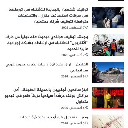
توقيف شخصين بالجديدة للاشتباه في تورطهما
في سرقات استهدفت منازل.. والتحقيقات
متواصلة لتوقيف شركاء محتملين
7 أغسطس، 2026
وجدة.. توقيف هولندي مبحوث عنه دولياً من طرف
“الأنتربول” للاشتباه في ارتباطه بشبكة إجرامية
عابرة للحدود
7 أغسطس، 2026
الفلبين.. زلزال بقوة 5,9 درجات يضرب جنوب غربي
سارانجاني
6 أغسطس، 2026
ابتز سائحين أجنبيين بالمدينة العتيقة.. أمن
مراكش يوقف مرشداً سياحياً مزيفاً ظهر في فيديو
متداول
5 أغسطس، 2026
مصر .. تسجيل هزة أرضية بقوة 5,6 درجات
3 أغسطس، 2026