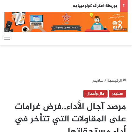
بوريطة: اعتراف كولومبيا بسيادة المغرب على صحرائه «قرار تاريخي»…
الق
الرئيسية
/
سلايدر
سلايدر
مال وأعمال
مرصد آجال الأداء..فرض غرامات
على المقاولات التي تتأخر في
أداء مستحقاتها