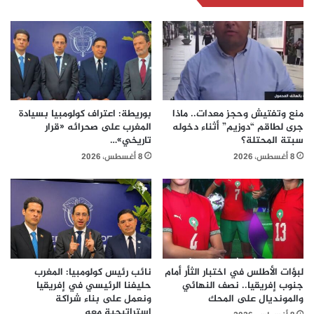
منع وتفتيش وحجز معدات.. ماذا
بوريطة: اعتراف كولومبيا بسيادة
جرى لطاقم “دوزيم” أثناء دخوله
المغرب على صحرائه «قرار
سبتة المحتلة؟
تاريخي»…
8 أغسطس، 2026
8 أغسطس، 2026
لبؤات الأطلس في اختبار الثأر أمام
نائب رئيس كولومبيا: المغرب
جنوب إفريقيا.. نصف النهائي
حليفنا الرئيسي في إفريقيا
والمونديال على المحك
ونعمل على بناء شراكة
استراتيجية معه