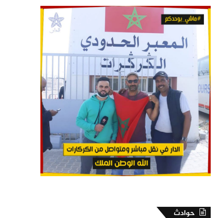
حوادث