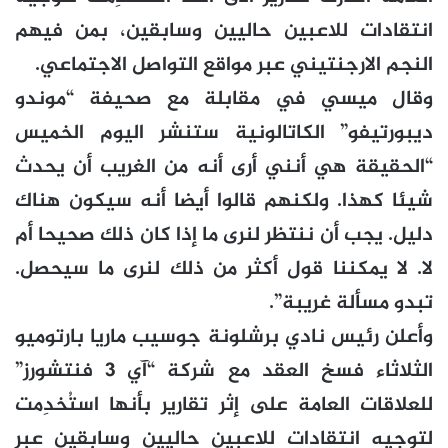
انتقادات للاعبين حاليين وسابقين، بمن فيهم
النجم الارجنتيني عبر مواقع التواصل الاجتماعي.
وقال ميسي في مقابلة مع صحيفة “موندو
ديبورتيفو” الكاتالونية ستنشر اليوم الخميس
“الحقيقة هي أنني أرى أنه من الغريب أن يحدث
شيئا كهذا. ولكنهم قالوا أيضا أنه سيكون هناك
دليل. يجب أن ننتظر لنرى ما إذا كان ذلك صحيحا أم
لا. لا يمكننا قول أكثر من ذلك لنرى ما سيحصل.
تبدو مسألة غريبة”.
وأعلن رئيس نادي برشلونة جوسيب ماريا بارتوميو
الثلاثاء فسخ العقد مع شركة “آي 3 فنتشورز”
للعلاقات العامة على إثر تقارير بأنها استُخدِمت
لتوجيه انتقادات للاعبين حاليين وسابقين عبر