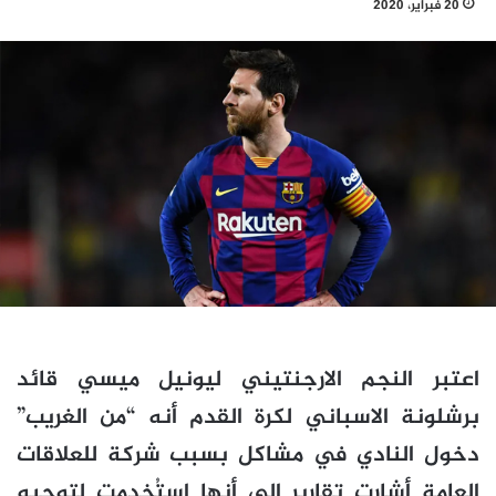
20 فبراير، 2020
اعتبر النجم الارجنتيني ليونيل ميسي قائد
برشلونة الاسباني لكرة القدم أنه “من الغريب”
دخول النادي في مشاكل بسبب شركة للعلاقات
العامة أشارت تقارير الى أنها استُخدِمت لتوجيه