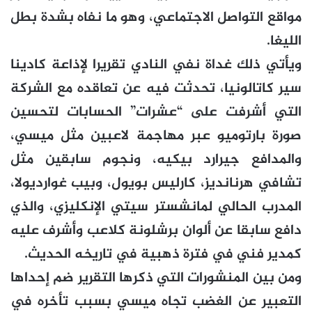
مواقع التواصل الاجتماعي، وهو ما نفاه بشدة بطل
الليغا.
ويأتي ذلك غداة نفي النادي تقريرا لإذاعة كادينا
سير كاتالونيا، تحدثت فيه عن تعاقده مع الشركة
التي أشرفت على “عشرات” الحسابات لتحسين
صورة بارتوميو عبر مهاجمة لاعبين مثل ميسي،
والمدافع جيرارد بيكيه، ونجوم سابقين مثل
تشافي هرنانديز، كارليس بويول، وبيب غوارديولا،
المدرب الحالي لمانشستر سيتي الإنكليزي، والذي
دافع سابقا عن ألوان برشلونة كلاعب وأشرف عليه
كمدير فني في فترة ذهبية في تاريخه الحديث.
ومن بين المنشورات التي ذكرها التقرير ضم إحداها
التعبير عن الغضب تجاه ميسي بسبب تأخره في