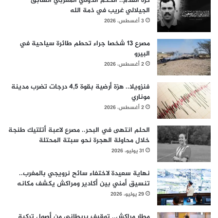
كرة القدم.. الحكم الدولي المغربي السابق
الجيلالي غريب في ذمة الله
3 أغسطس، 2026
مصرع 13 شخصا جراء تحطم طائرة سياحية في
البيرو
2 أغسطس، 2026
فنزويلا.. هزة أرضية بقوة 4,5 درجات تضرب مدينة
موناري
2 أغسطس، 2026
الحلم انتهى في البحر.. مصرع لاعبة أتلتيك طنجة
خلال محاولة الهجرة نحو سبتة المحتلة
31 يوليو، 2026
نهاية سعيدة لاختفاء سائح نرويجي بالمغرب..
تنسيق أمني بين أكادير ومراكش يكشف مكانه
29 يوليو، 2026
مطار مراكش.. توقيف بريطاني من أصول تركية