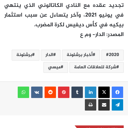
تجديد عقده مع النادي الكاتالوني الذي ينتهي
في يونيو 2021، وآخر يتساءل عن سبب استثمار
بيكيه في كأس ديفيس لكرة المضرب.
المصدر
:
الدار
–
وم ع
2020
أخبار برشلونة
الدار
برشلونة
شركة للعلاقات العامة
ميسي
لينكدإن
بينتيريست
واتساب
تيلقرام
مشاركة عبر البريد
طباعة