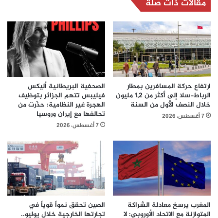
مقالات ذات صلة
ارتفاع حركة المسافرين بمطار
الصحفية البريطانية أليكس
الرباط-سلا إلى أكثر من 1,2 مليون
فيليبس تتهم الجزائر بتوظيف
خلال النصف الأول من السنة
الهجرة غير النظامية: حذّرت من
تحالفها مع إيران وروسيا
7 أغسطس، 2026
7 أغسطس، 2026
المغرب يرسخ معادلة الشراكة
الصين تحقق نمواً قوياً في
المتوازنة مع الاتحاد الأوروبي: لا
تجارتها الخارجية خلال يوليو..