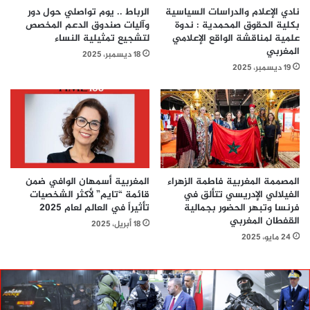
نادي الإعلام والدراسات السياسية
الرباط .. يوم تواصلي حول دور
بكلية الحقوق المحمدية : ندوة
وآليات صندوق الدعم المخصص
علمية لمناقشة الواقع الإعلامي
لتشجيع تمثيلية النساء
المغربي
18 ديسمبر، 2025
19 ديسمبر، 2025
المصممة المغربية فاطمة الزهراء
المغربية أسمهان الوافي ضمن
الفيلالي الإدريسي تتألق في
قائمة “تايم” لأكثر الشخصيات
فرنسا وتبهر الحضور بجمالية
تأثيراً في العالم لعام 2025
القفطان المغربي
18 أبريل، 2025
24 مايو، 2025