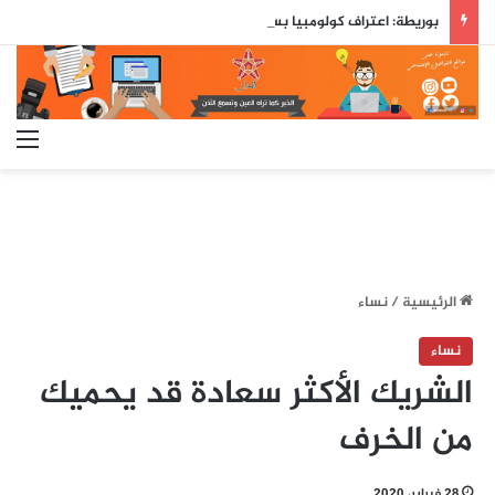
بوريطة: اعتراف كولومبيا بسيادة المغرب على صحرائه «قرار تاريخي»…
الق
الرئيسية
/
نساء
نساء
الشريك الأكثر سعادة قد يحميك
من الخرف
28 فبراير، 2020