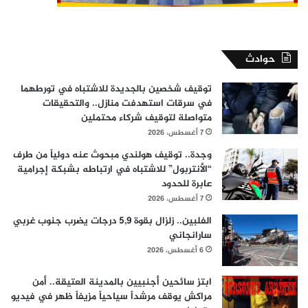
حوادث
توقيف شخصين بالجديدة للاشتباه في تورطهما
في سرقات استهدفت منازل.. والتحقيقات
متواصلة لتوقيف شركاء محتملين
7 أغسطس، 2026
وجدة.. توقيف هولندي مبحوث عنه دولياً من طرف
“الأنتربول” للاشتباه في ارتباطه بشبكة إجرامية
عابرة للحدود
7 أغسطس، 2026
الفلبين.. زلزال بقوة 5,9 درجات يضرب جنوب غربي
سارانجاني
6 أغسطس، 2026
ابتز سائحين أجنبيين بالمدينة العتيقة.. أمن
مراكش يوقف مرشداً سياحياً مزيفاً ظهر في فيديو