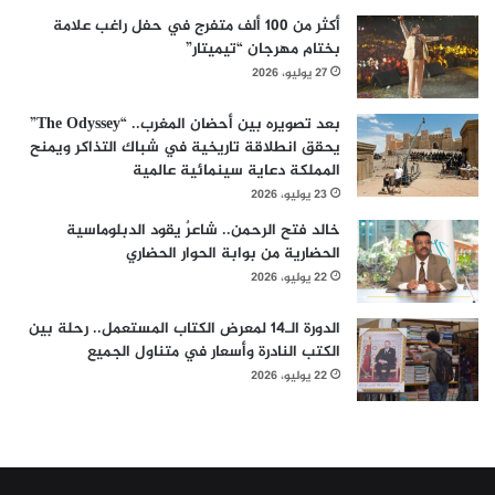
أكثر من 100 ألف متفرج في حفل راغب علامة
بختام مهرجان “تيميتار”
27 يوليو، 2026
بعد تصويره بين أحضان المغرب.. “The Odyssey”
يحقق انطلاقة تاريخية في شباك التذاكر ويمنح
المملكة دعاية سينمائية عالمية
23 يوليو، 2026
خالد فتح الرحمن.. شاعرٌ يقود الدبلوماسية
الحضارية من بوابة الحوار الحضاري
22 يوليو، 2026
الدورة الـ14 لمعرض الكتاب المستعمل.. رحلة بين
الكتب النادرة وأسعار في متناول الجميع
22 يوليو، 2026