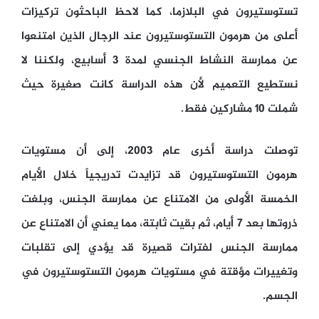
تستوستيرون في البلازما، كما لاحظ الباحثون تركيزات
أعلى من هرمون التستوستيرون عند الرجال الذين امتنعوا
عن ممارسة النشاط الجنسي لمدة 3 أسابيع، ولكننا لا
نستطيع التعميم لأن هذه الدراسة كانت صغيرة حيث
شملت 10 مشاركين فقط.
توصلت دراسة أخرى عام 2003، إلى أن مستويات
هرمون التستوستيرون قد تزايدت تدريجياً خلال الأيام
الخمسة الأولى من الامتناع عن ممارسة الجنس، وبلغت
ذروتها بعد 7 أيام، ثم بقيت ثابتة، مما يعني أن الامتناع عن
ممارسة الجنس لفترات قصيرة قد يؤدي إلى تقلبات
وتغييرات مؤقتة في مستويات هرمون التستوستيرون في
الجسم.