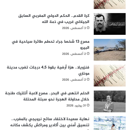
كرة القدم.. الحكم الدولي المغربي السابق
الجيلالي غريب في ذمة الله
3 أغسطس، 2026
مصرع 13 شخصا جراء تحطم طائرة سياحية في
البيرو
2 أغسطس، 2026
فنزويلا.. هزة أرضية بقوة 4,5 درجات تضرب مدينة
موناري
2 أغسطس، 2026
الحلم انتهى في البحر.. مصرع لاعبة أتلتيك طنجة
خلال محاولة الهجرة نحو سبتة المحتلة
31 يوليو، 2026
نهاية سعيدة لاختفاء سائح نرويجي بالمغرب..
تنسيق أمني بين أكادير ومراكش يكشف مكانه