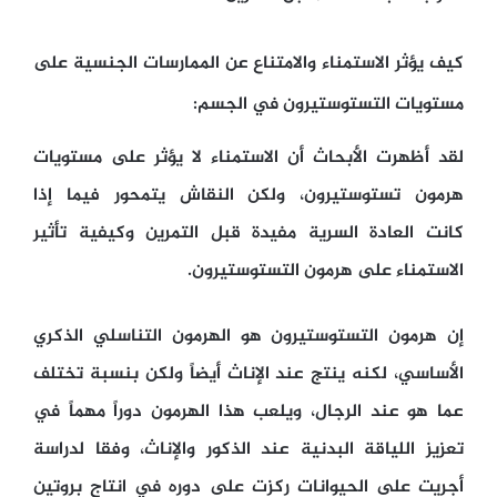
كيف يؤثر الاستمناء والامتناع عن الممارسات الجنسية على
مستويات التستوستيرون في الجسم:
لقد أظهرت الأبحاث أن الاستمناء لا يؤثر على مستويات
هرمون تستوستيرون، ولكن النقاش يتمحور فيما إذا
كانت العادة السرية مفيدة قبل التمرين وكيفية تأثير
الاستمناء على هرمون التستوستيرون.
إن هرمون التستوستيرون هو الهرمون التناسلي الذكري
الأساسي، لكنه ينتج عند الإناث أيضاً ولكن بنسبة تختلف
عما هو عند الرجال، ويلعب هذا الهرمون دوراً مهماً في
تعزيز اللياقة البدنية عند الذكور والإناث، وفقا لدراسة
أجريت على الحيوانات ركزت على دوره في انتاج بروتين