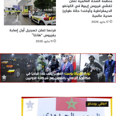
منظمة الصحة العالمية تعلن
تفشي فيروس إيبولا في الكونغو
الديمقراطية وأوغندا حالة طوارئ
صحية عالمية
17 مايو، 2026
فرنسا تعلن تسجيل أول إصابة
بفيروس “هانتا”
11 مايو، 2026