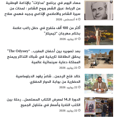
مساء اليوم في برنامج “مدارات” بالإذاعة الوطنية
من الرباط: عبق الشعر وروح الشاعر : لمحات من
سيرة الشاعر والاعلامي الإذاعي وجيه فهمي صلاح
4 أغسطس، 2026
أكثر من 100 ألف متفرج في حفل راغب علامة
بختام مهرجان “تيميتار”
27 يوليو، 2026
بعد تصويره بين أحضان المغرب.. “The Odyssey”
يحقق انطلاقة تاريخية في شباك التذاكر ويمنح
المملكة دعاية سينمائية عالمية
23 يوليو، 2026
خالد فتح الرحمن.. شاعرٌ يقود الدبلوماسية
الحضارية من بوابة الحوار الحضاري
22 يوليو، 2026
الدورة الـ14 لمعرض الكتاب المستعمل.. رحلة بين
الكتب النادرة وأسعار في متناول الجميع
22 يوليو، 2026