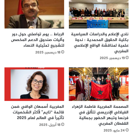
نادي الإعلام والدراسات السياسية
الرباط .. يوم تواصلي حول دور
بكلية الحقوق المحمدية : ندوة
وآليات صندوق الدعم المخصص
علمية لمناقشة الواقع الإعلامي
لتشجيع تمثيلية النساء
المغربي
18 ديسمبر، 2025
19 ديسمبر، 2025
المصممة المغربية فاطمة الزهراء
المغربية أسمهان الوافي ضمن
الفيلالي الإدريسي تتألق في
قائمة “تايم” لأكثر الشخصيات
فرنسا وتبهر الحضور بجمالية
تأثيراً في العالم لعام 2025
القفطان المغربي
18 أبريل، 2025
24 مايو، 2025