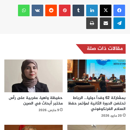
لينكدإن
بينتيريست
واتساب
تيلقرام
مشاركة عبر البريد
طباعة
مقالات ذات صلة
بمشاركة 62 وفداً دوليا… الرباط
حفيظة واهيا، مغربية على رأس
تحتضن الدورة الثانية لمؤتمر حفظ
مختبر أبحاث في الصين
السلام الفرنكوفوني
9 مارس، 2026
20 مايو، 2026