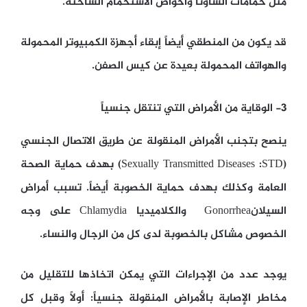
مثل حمامات الساونا وأحواض الاستحمام الساخنة.
قد يكون من المنطقي أيضاً إبقاء أجهزة الكمبيوتر المحمولة
والهواتف المحمولة بعيدة عن كيس الصفن.
3- الوقاية من الأمراض التي تنتقل جنسياً
ينصح بتجنب الأمراض المنقولة عن طريق الاتصال الجنسي
(Sexually Transmitted Diseases :STD) بهدف حماية الصحة
العامة وكذلك بهدف حماية الخصوبة أيضاً. تسبب أمراض
السيلانGonorrhea والكلاميديا Chlamydia على وجه
الخصوص مشاكل بالخصوبة لدى كل من الرجال والنساء.
يوجد عدد من الإجراءات التي يمكن اتخاذها للتقليل من
مخاطر الإصابة بالأمراض المنقولة جنسياً: أولاً وقبل كل