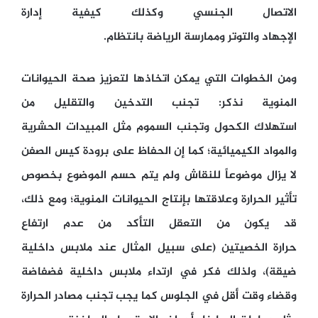
الاتصال الجنسي وكذلك كيفية إدارة
الإجهاد والتوتر وممارسة الرياضة بانتظام.
ومن الخطوات التي يمكن اتخاذها لتعزيز صحة الحيوانات
المنوية نذكر: تجنب التدخين والتقليل من
استهلاك الكحول وتجنب السموم مثل المبيدات الحشرية
والمواد الكيميائية؛ كما إن الحفاظ على برودة كيس الصفن
لا يزال موضوعاً للنقاش ولم يتم حسم الموضوع بخصوص
تأثير الحرارة وعلاقتها بإنتاج الحيوانات المنوية؛ ومع ذلك،
قد يكون من التعقل التأكد من عدم ارتفاع
حرارة الخصيتين (على سبيل المثال عند ملابس داخلية
ضيقة)، ولذلك فكر في ارتداء ملابس داخلية فضفاضة
وقضاء وقت أقل في الجلوس كما يجب تجنب مصادر الحرارة