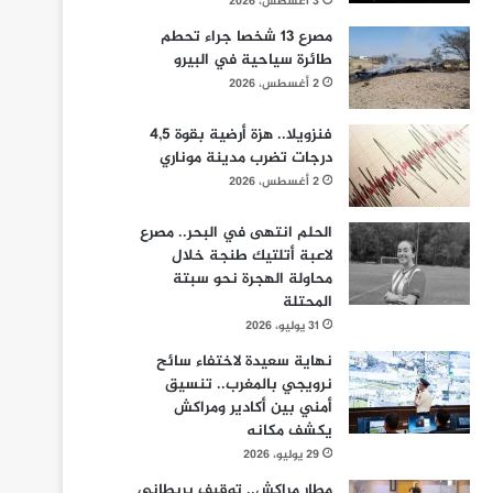
3 أغسطس، 2026
مصرع 13 شخصا جراء تحطم
طائرة سياحية في البيرو
2 أغسطس، 2026
فنزويلا.. هزة أرضية بقوة 4,5
درجات تضرب مدينة موناري
2 أغسطس، 2026
الحلم انتهى في البحر.. مصرع
لاعبة أتلتيك طنجة خلال
محاولة الهجرة نحو سبتة
المحتلة
31 يوليو، 2026
نهاية سعيدة لاختفاء سائح
نرويجي بالمغرب.. تنسيق
أمني بين أكادير ومراكش
يكشف مكانه
29 يوليو، 2026
مطار مراكش.. توقيف بريطاني