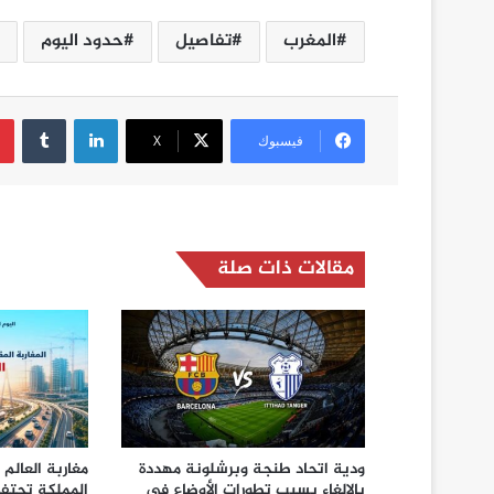
المغرب
تفاصيل
حدود اليوم
لينكدإن
فيسبوك
‫X
مقالات ذات صلة
ودية اتحاد طنجة وبرشلونة مهددة
مغاربة العالم
بالإلغاء بسبب تطورات الأوضاع في
المملكة تحتف