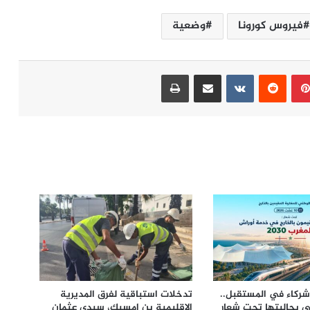
فيروس كورونا
وضعية
بينتيريست
مشاركة عبر البريد
طباعة
 شركاء في المستقبل..
تدخلات استباقية لفرق المديرية
ي بجاليتها تحت شعار
الإقليمية بن امسيك، سيدي عثمان