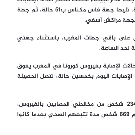
بالفيروس فس المغرب بتسجيل 87 حالة، تليها جهة فاس مكناس ب51 حالة، ثم جهة
س على باقي جهات المغرب، باستثناء جهتي
ة لحد الساعة.
 72 في المائة من حالات الإصابة بفيروس كورونا في المغرب يفوق
 الإصابات اليوم بخمسين حالة، لتصل الحصيلة
ولا زالت وزارة الصحة تتبع خطوات 2341 شخص من مخالطي المصابين بالفيروس،
وتضعهم تحت المراقبة الطبية، فيما أتم 669 شخص مدة تتبعهم الصحي بعدما كانوا