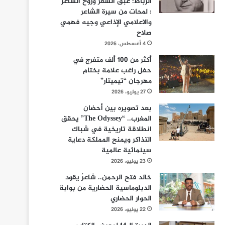
الرباط: عبق الشعر وروح الشاعر
: لمحات من سيرة الشاعر
والاعلامي الإذاعي وجيه فهمي
صلاح
4 أغسطس، 2026
أكثر من 100 ألف متفرج في
حفل راغب علامة بختام
مهرجان “تيميتار”
27 يوليو، 2026
بعد تصويره بين أحضان
المغرب.. “The Odyssey” يحقق
انطلاقة تاريخية في شباك
التذاكر ويمنح المملكة دعاية
سينمائية عالمية
23 يوليو، 2026
خالد فتح الرحمن.. شاعرٌ يقود
الدبلوماسية الحضارية من بوابة
الحوار الحضاري
22 يوليو، 2026