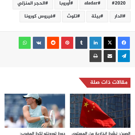
2020
aladar
أوروبا
الحجر المنزلي
الدار
بيئة
تلوث
فيروس كورونا
لينكدإن
بينتيريست
واتساب
تيلقرام
مشاركة عبر البريد
طباعة
مقالات ذات صلة
الصين: نشرة انذارية من المستوى
دورة تورونتو لكرة المضرب: