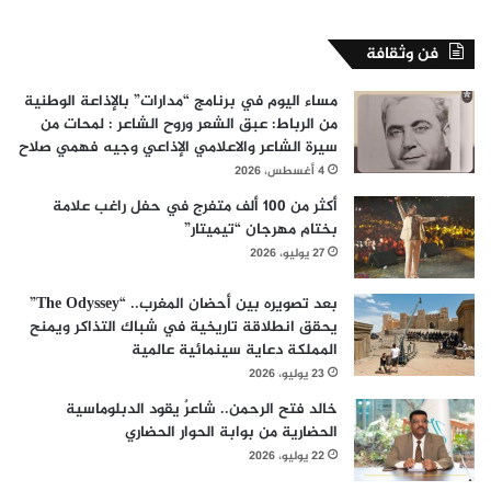
فن وثقافة
مساء اليوم في برنامج “مدارات” بالإذاعة الوطنية
من الرباط: عبق الشعر وروح الشاعر : لمحات من
سيرة الشاعر والاعلامي الإذاعي وجيه فهمي صلاح
4 أغسطس، 2026
أكثر من 100 ألف متفرج في حفل راغب علامة
بختام مهرجان “تيميتار”
27 يوليو، 2026
بعد تصويره بين أحضان المغرب.. “The Odyssey”
يحقق انطلاقة تاريخية في شباك التذاكر ويمنح
المملكة دعاية سينمائية عالمية
23 يوليو، 2026
خالد فتح الرحمن.. شاعرٌ يقود الدبلوماسية
الحضارية من بوابة الحوار الحضاري
22 يوليو، 2026