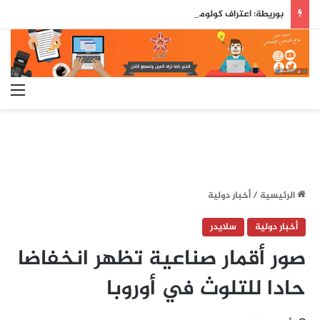
بوريطة: اعتراف كولومبيا بسيادة المغرب على صحرائه «قرار تاريخي»…
الق
الرئيسية
/
أخبار دولية
أخبار دولية
سلايدر
صور أقمار صناعية تظهر انخفاضا
حادا للتلوث في أوروبا