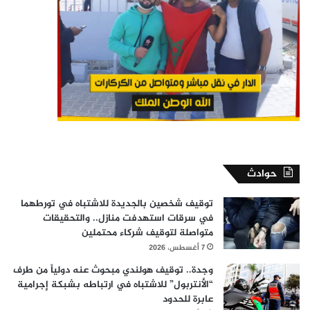
حوادث
توقيف شخصين بالجديدة للاشتباه في تورطهما
في سرقات استهدفت منازل.. والتحقيقات
متواصلة لتوقيف شركاء محتملين
7 أغسطس، 2026
وجدة.. توقيف هولندي مبحوث عنه دولياً من طرف
“الأنتربول” للاشتباه في ارتباطه بشبكة إجرامية
عابرة للحدود