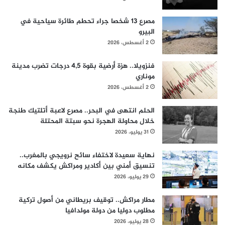
مصرع 13 شخصا جراء تحطم طائرة سياحية في
البيرو
2 أغسطس، 2026
فنزويلا.. هزة أرضية بقوة 4,5 درجات تضرب مدينة
موناري
2 أغسطس، 2026
الحلم انتهى في البحر.. مصرع لاعبة أتلتيك طنجة
خلال محاولة الهجرة نحو سبتة المحتلة
31 يوليو، 2026
نهاية سعيدة لاختفاء سائح نرويجي بالمغرب..
تنسيق أمني بين أكادير ومراكش يكشف مكانه
29 يوليو، 2026
مطار مراكش.. توقيف بريطاني من أصول تركية
مطلوب دوليا من دولة مولدافيا
28 يوليو، 2026