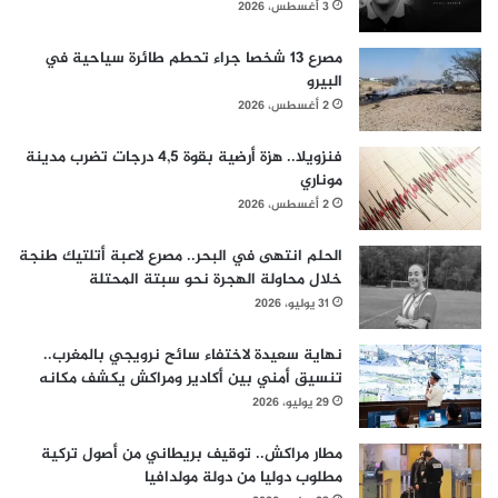
3 أغسطس، 2026
مصرع 13 شخصا جراء تحطم طائرة سياحية في
البيرو
2 أغسطس، 2026
فنزويلا.. هزة أرضية بقوة 4,5 درجات تضرب مدينة
موناري
2 أغسطس، 2026
الحلم انتهى في البحر.. مصرع لاعبة أتلتيك طنجة
خلال محاولة الهجرة نحو سبتة المحتلة
31 يوليو، 2026
نهاية سعيدة لاختفاء سائح نرويجي بالمغرب..
تنسيق أمني بين أكادير ومراكش يكشف مكانه
29 يوليو، 2026
مطار مراكش.. توقيف بريطاني من أصول تركية
مطلوب دوليا من دولة مولدافيا