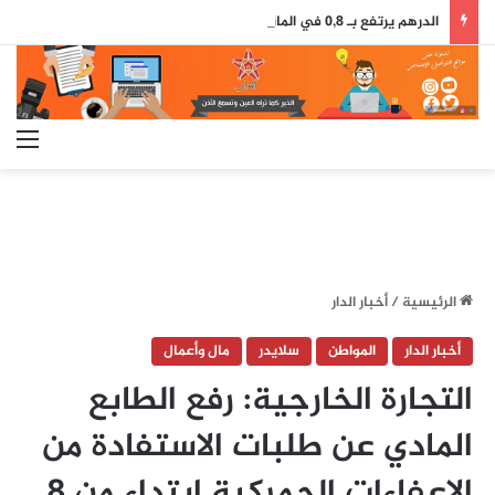
الدرهم يرتفع بـ 0,8 في المائة مقابل الدولار ما بين 30 يوليوز و5 غشت (بنك المغرب)
الق
الرئيسية
/
أخبار الدار
أخبار الدار
المواطن
سلايدر
مال وأعمال
التجارة الخارجية: رفع الطابع
المادي عن طلبات الاستفادة من
الإعفاءات الجمركية ابتداء من 8