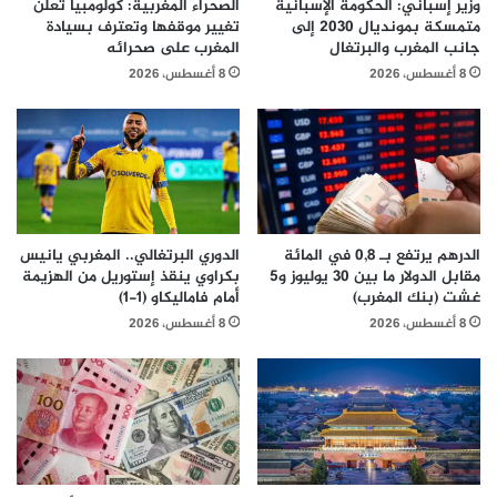
وزير إسباني: الحكومة الإسبانية
الصحراء المغربية: كولومبيا تعلن
متمسكة بمونديال 2030 إلى
تغيير موقفها وتعترف بسيادة
جانب المغرب والبرتغال
المغرب على صحرائه
8 أغسطس، 2026
8 أغسطس، 2026
الدرهم يرتفع بـ 0,8 في المائة
الدوري البرتغالي.. المغربي يانيس
مقابل الدولار ما بين 30 يوليوز و5
بكراوي ينقذ إستوريل من الهزيمة
غشت (بنك المغرب)
أمام فاماليكاو (1-1)
8 أغسطس، 2026
8 أغسطس، 2026