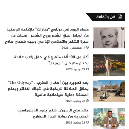
فن وثقافة
مساء اليوم في برنامج “مدارات” بالإذاعة الوطنية
من الرباط: عبق الشعر وروح الشاعر : لمحات من
سيرة الشاعر والاعلامي الإذاعي وجيه فهمي صلاح
4 أغسطس، 2026
أكثر من 100 ألف متفرج في حفل راغب علامة
بختام مهرجان “تيميتار”
27 يوليو، 2026
بعد تصويره بين أحضان المغرب.. “The Odyssey”
يحقق انطلاقة تاريخية في شباك التذاكر ويمنح
المملكة دعاية سينمائية عالمية
23 يوليو، 2026
خالد فتح الرحمن.. شاعرٌ يقود الدبلوماسية
الحضارية من بوابة الحوار الحضاري
22 يوليو، 2026