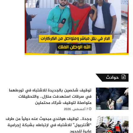
حوادث
توقيف شخصين بالجديدة للاشتباه في تورطهما
في سرقات استهدفت منازل.. والتحقيقات
متواصلة لتوقيف شركاء محتملين
7 أغسطس، 2026
وجدة.. توقيف هولندي مبحوث عنه دولياً من طرف
“الأنتربول” للاشتباه في ارتباطه بشبكة إجرامية
عابرة للحدود