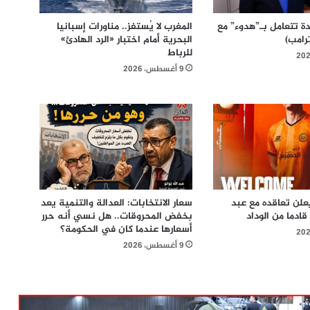
دة تتعامل بـ”هدوء” مع
المغرب لا يُستفز.. مناورات إسبانيا
ترامب)
البحرية أمام اختبار «الرد الهادئ»
للرباط
9 أغسطس، 2026
لن تعاقده مع عبد
سعار الانتخابات: العدالة والتنمية يعد
قادما من الوداد
بخفض المحروقات.. هل نسي أنه حرر
أسعارها عندما كان في الحكومة؟
9 أغسطس، 2026