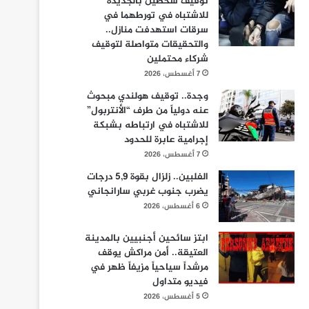
توقيف شخصين بالجديدة
للاشتباه في تورطهما في
سرقات استهدفت منازل..
والتحقيقات متواصلة لتوقيف
شركاء محتملين
7 أغسطس، 2026
وجدة.. توقيف هولندي مبحوث
عنه دولياً من طرف “الأنتربول”
للاشتباه في ارتباطه بشبكة
إجرامية عابرة للحدود
7 أغسطس، 2026
الفلبين.. زلزال بقوة 5,9 درجات
يضرب جنوب غربي سارانجاني
6 أغسطس، 2026
ابتز سائحين أجنبيين بالمدينة
العتيقة.. أمن مراكش يوقف
مرشداً سياحياً مزيفاً ظهر في
فيديو متداول
5 أغسطس، 2026