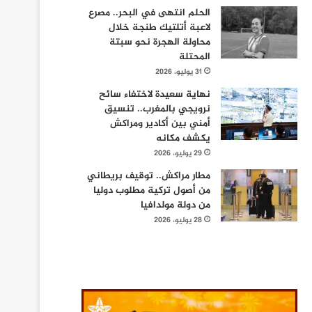
الحلم انتهى في البحر.. مصرع
لاعبة أتلتيك طنجة خلال
محاولة الهجرة نحو سبتة
المحتلة
31 يوليو، 2026
نهاية سعيدة لاختفاء سائح
نرويجي بالمغرب.. تنسيق
أمني بين أكادير ومراكش
يكشف مكانه
29 يوليو، 2026
مطار مراكش.. توقيف بريطاني
من أصول تركية مطلوب دوليا
من دولة مولدافيا
28 يوليو، 2026