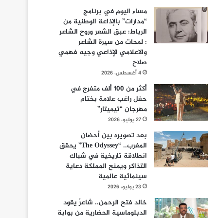
مساء اليوم في برنامج
“مدارات” بالإذاعة الوطنية من
الرباط: عبق الشعر وروح الشاعر
: لمحات من سيرة الشاعر
والاعلامي الإذاعي وجيه فهمي
صلاح
4 أغسطس، 2026
أكثر من 100 ألف متفرج في
حفل راغب علامة بختام
مهرجان “تيميتار”
27 يوليو، 2026
بعد تصويره بين أحضان
المغرب.. “The Odyssey” يحقق
انطلاقة تاريخية في شباك
التذاكر ويمنح المملكة دعاية
سينمائية عالمية
23 يوليو، 2026
خالد فتح الرحمن.. شاعرٌ يقود
الدبلوماسية الحضارية من بوابة