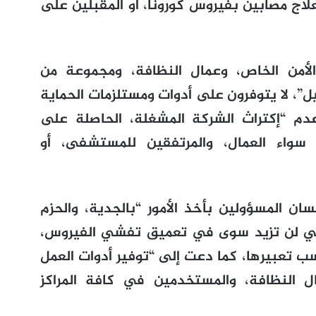
اج مصابين بفيروس كورونا، أو المقبلين على
لأمن الخاص، وعمال النظافة، ومجموعة من
، لا يتوفرون على أدوات ومستلزمات الحماية
″، مشيرة إلى عدم “إكتراث الشركة المشغلة، الحاصلة على
 سواء العمال، والمرتفقين للمستشفى، أو
ان المسؤولين بأخذ الأمور “بالجدية، والحزم
لتي لن تزيد سوى في تعميق تفشي الفيروس،
سب تعبيرها، كما دعت إلى “توفير أدوات العمل
ال النظافة، والمستخدمين في كافة المراكز