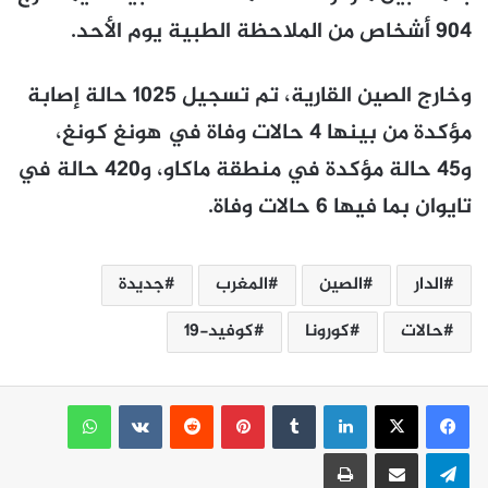
904 أشخاص من الملاحظة الطبية يوم الأحد.
وخارج الصين القارية، تم تسجيل 1025 حالة إصابة
مؤكدة من بينها 4 حالات وفاة في هونغ كونغ،
و45 حالة مؤكدة في منطقة ماكاو، و420 حالة في
تايوان بما فيها 6 حالات وفاة.
الدار
الصين
المغرب
جديدة
حالات
كورونا
كوفيد-19
لينكدإن
بينتيريست
واتساب
تيلقرام
مشاركة عبر البريد
طباعة