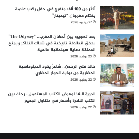
أكثر من 100 ألف متفرج في حفل راغب علامة
بختام مهرجان “تيميتار”
27 يوليو، 2026
بعد تصويره بين أحضان المغرب.. “The Odyssey”
يحقق انطلاقة تاريخية في شباك التذاكر ويمنح
المملكة دعاية سينمائية عالمية
23 يوليو، 2026
خالد فتح الرحمن.. شاعرٌ يقود الدبلوماسية
الحضارية من بوابة الحوار الحضاري
22 يوليو، 2026
الدورة الـ14 لمعرض الكتاب المستعمل.. رحلة بين
الكتب النادرة وأسعار في متناول الجميع
22 يوليو، 2026