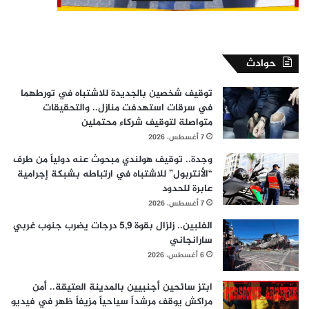
حوادث
توقيف شخصين بالجديدة للاشتباه في تورطهما
في سرقات استهدفت منازل.. والتحقيقات
متواصلة لتوقيف شركاء محتملين
7 أغسطس، 2026
وجدة.. توقيف هولندي مبحوث عنه دولياً من طرف
“الأنتربول” للاشتباه في ارتباطه بشبكة إجرامية
عابرة للحدود
7 أغسطس، 2026
الفلبين.. زلزال بقوة 5,9 درجات يضرب جنوب غربي
سارانجاني
6 أغسطس، 2026
ابتز سائحين أجنبيين بالمدينة العتيقة.. أمن
مراكش يوقف مرشداً سياحياً مزيفاً ظهر في فيديو