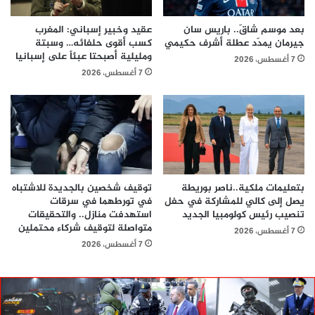
بعد موسم شاقّ.. باريس سان
عقيد وخبير إسباني: المغرب
جيرمان يمدّد عطلة أشرف حكيمي
كسب أقوى حلفائه… وسبتة
ومليلية أصبحتا عبئاً على إسبانيا
7 أغسطس، 2026
7 أغسطس، 2026
بتعليمات ملكية..ناصر بوريطة
توقيف شخصين بالجديدة للاشتباه
يصل إلى كالي للمشاركة في حفل
في تورطهما في سرقات
تنصيب رئيس كولومبيا الجديد
استهدفت منازل.. والتحقيقات
متواصلة لتوقيف شركاء محتملين
7 أغسطس، 2026
7 أغسطس، 2026