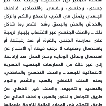
أساسه التمييز بين الجنسين، ويترتب عنه ضرر
جسدي، وجنسي، ونفسي، واقتصادي، فالعنف
الجسدي يتمثل في الضرب بالصفع واللكم والركل
والخدش والعض والبصق وشد الشعر وما شاكل
ذلك… والعنف الجنسي عبر الاغتصاب بإجبار الزوجة
على ممارسة الجنس بالقوة، أو ضد رغبتها، أو
باستعمال وضعيات لا ترغب فيها، أو الامتناع عن
استعمال وسائل الوقاية ومنع الحمل ضد إرادتها،
إلى غير ذلك من الممارسات الجنسية القسرية
الانتهاكية للجسد… والعنف النفسي والعاطفي،
ومنه العنف اللفظي بالسب والشتم واللوم
والتهديد والتخويف، والعنف غير اللفظي عن
طريق التجاهل والنفور والهجر، والعنف المالي عن
طريق التحكم في الموارد المالية للزوجة وإهمالها