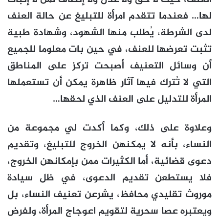
لها… فعندما تتقدم امرأة للتبليغ عن حالة العنف
لدى الشرطة، يُطلب منها الشهود، وشهادة طبية
تثبت تعرضها للعنف، في حين بات معلوما للجميع
أن وسائل التعنيف أصبحت تركز على المناطق
التي لا تُترك فيها آثار ظاهرة يمكن أن تستعملها
المرأة للتدليل على العنف الذي لحقها…
وعلاوة على ذلك، وكما أكدت لي مجموعة من
النساء، بأنه لا يمكنهن الخروج للتبليغ، وتقديم
دعوى قضائية، أما الكثيرات ممن بإمكانهن الخروج،
فلا يستطعن تقديم الدعوى، في ظل سيادة
موروث تقليدي محافظ، يشرعن تعنيف النساء، بل
ويعتبره عصا سحرية لتقويم اعوجاج المرأة، ولفرض