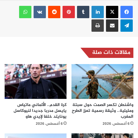
لينكدإن
بينتيريست
واتساب
تيلقرام
مشاركة عبر البريد
طباعة
مقالات ذات صلة
واشنطن تكسر الصمت حول سبتة
كرة القدم.. الألماني ماتياس
ومليلية.. وثيقة رسمية تعزز الطرح
يايسل مدربا جديدا لنيوكاسل
المغرب
يونايتد خلفا لإيدي هاو
6 أغسطس، 2026
6 أغسطس، 2026