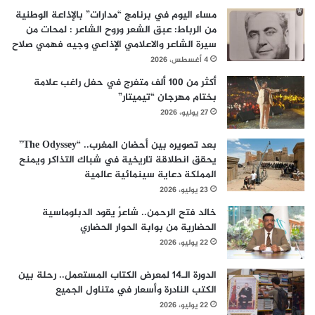
مساء اليوم في برنامج “مدارات” بالإذاعة الوطنية
من الرباط: عبق الشعر وروح الشاعر : لمحات من
سيرة الشاعر والاعلامي الإذاعي وجيه فهمي صلاح
4 أغسطس، 2026
أكثر من 100 ألف متفرج في حفل راغب علامة
بختام مهرجان “تيميتار”
27 يوليو، 2026
بعد تصويره بين أحضان المغرب.. “The Odyssey”
يحقق انطلاقة تاريخية في شباك التذاكر ويمنح
المملكة دعاية سينمائية عالمية
23 يوليو، 2026
خالد فتح الرحمن.. شاعرٌ يقود الدبلوماسية
الحضارية من بوابة الحوار الحضاري
22 يوليو، 2026
الدورة الـ14 لمعرض الكتاب المستعمل.. رحلة بين
الكتب النادرة وأسعار في متناول الجميع
22 يوليو، 2026