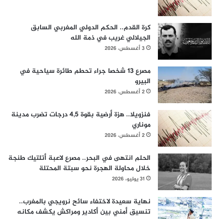
كرة القدم.. الحكم الدولي المغربي السابق
الجيلالي غريب في ذمة الله
3 أغسطس، 2026
مصرع 13 شخصا جراء تحطم طائرة سياحية في
البيرو
2 أغسطس، 2026
فنزويلا.. هزة أرضية بقوة 4,5 درجات تضرب مدينة
موناري
2 أغسطس، 2026
الحلم انتهى في البحر.. مصرع لاعبة أتلتيك طنجة
خلال محاولة الهجرة نحو سبتة المحتلة
31 يوليو، 2026
نهاية سعيدة لاختفاء سائح نرويجي بالمغرب..
تنسيق أمني بين أكادير ومراكش يكشف مكانه