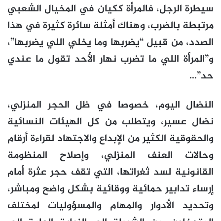
سيطرة الرجل، فالمرأة ككيان في المخيال الشعبي
مرتبطة بالضرب، وهناك أمثلة سائرة كثيرة في هذا
الصدد، من قبيل “يضربها وما يخلي اللي يضربها”،
و”المرأة اللي ما تضرب نهار الأحد تقول ما عندي
حد”…
النضال اليوم، خصوصا في ظل الحجر المنزلي،
نضال عسير، ويتطلب من كل الهيئات النسائية
والحقوقية الكثير من الإبداع والاجتهاد لقراءة أرقام
وحالات العنف المنزلي، وإصلاح المنظومة
القانونية لسد ثغراتها، التي تقف حجر عثرة أمام
إرساء تدابير حمائية ووقائية بشكل واضح ومباشر،
وتحديد الأدوار والمهام والمسؤوليات لمختلف