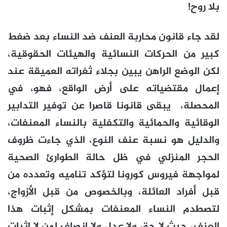
بلا روح!
لقد جاء قانون محاربة العنف ضد النساء بعد ضغط
كبير من الحركات النسائية والهيئات الحقوقية،
لكن الوضع الراهن يبين بجلاء ثغراته العميقة عند
إعمال مقتضياته على أرض الواقع، فهو، في
المحصلة، يبقى قانونا قاصرا عن توفير التدابير
الوقائية والحمائية والتكفلية بالنساء المعنفات،
والدليل هو نسبة عنف النوع، الذي جاءت ظروف
الحجر المنزلي في ظل حالة الطوارئ الصحية
لمواجهة فيروس كورونا لتؤكد تناميه وتعدده من
قبل أفراد العائلة، وبالخصوص من قبل الأزواج،
لتصطدم النساء المعنفات بمشكل إثبات هذا
العنف، حيث لا حق ولا عدل ولا إنصاف لمن لا إثبات