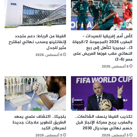
كأس أمم إفريقيا للسيدات –
الفيفا من الرباط: دعم متجدد
المغرب 2026 (المجموعة 2/الجولة
لإنفانتينو وسحب نهائي لمقترح
3).. نيجيريا تتأهل إلى ربع
مثير للجدل
النهائي عقب فوزها العريض على
6 أغسطس، 2026
مصر (6-2)
6 أغسطس، 2026
تكذيب الفيفا ينسف الشائعات..
بلجيكا.. اكتشاف علمي يمهد
والمغرب يربح معركة الإنجاز قبل
الطريق لتطوير علاجات جديدة
حسم نهائي مونديال 2030
لسرطان الكبد
5 أغسطس، 2026
5 أغسطس، 2026