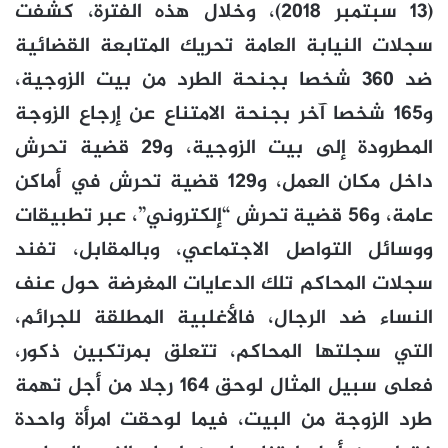
(13 سبتمبر 2018)، وخلال هذه الفترة، كشفت
سجلات النيابة العامة تحريك المتابعة القضائية
ضد 360 شخصا بجنحة الطرد من بيت الزوجية،
و165 شخصا آخر بجنحة الامتناع عن إرجاع الزوجة
المطرودة إلى بيت الزوجية، و29 قضية تحرش
داخل مكان العمل، و129 قضية تحرش في أماكن
عامة، و56 قضية تحرش “إلكتروني”، عبر تطبيقات
ووسائل التواصل الاجتماعي، وبالمقابل، تفند
سجلات المحاكم تلك الدعايات المغرضة حول عنف
النساء ضد الرجال، فالأغلبية المطلقة للجرائم،
التي سجلتها المحاكم، تتعلق بمرتكبين ذكور،
فعلى سبيل المثال لوحق 164 رجلا من أجل تهمة
طرد الزوجة من البيت، فيما لوحقت امرأة واحدة