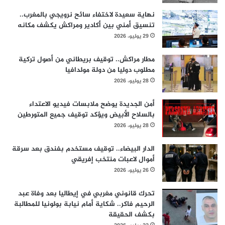
نهاية سعيدة لاختفاء سائح نرويجي بالمغرب..
تنسيق أمني بين أكادير ومراكش يكشف مكانه
29 يوليو، 2026
مطار مراكش.. توقيف بريطاني من أصول تركية
مطلوب دوليا من دولة مولدافيا
28 يوليو، 2026
أمن الجديدة يوضح ملابسات فيديو الاعتداء
بالسلاح الأبيض ويؤكد توقيف جميع المتورطين
28 يوليو، 2026
الدار البيضاء.. توقيف مستخدم بفندق بعد سرقة
أموال لاعبات منتخب إفريقي
26 يوليو، 2026
تحرك قانوني مغربي في إيطاليا بعد وفاة عبد
الرحيم فاكر.. شكاية أمام نيابة بولونيا للمطالبة
بكشف الحقيقة