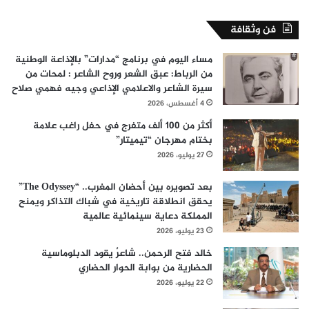
فن وثقافة
مساء اليوم في برنامج “مدارات” بالإذاعة الوطنية
من الرباط: عبق الشعر وروح الشاعر : لمحات من
سيرة الشاعر والاعلامي الإذاعي وجيه فهمي صلاح
4 أغسطس، 2026
أكثر من 100 ألف متفرج في حفل راغب علامة
بختام مهرجان “تيميتار”
27 يوليو، 2026
بعد تصويره بين أحضان المغرب.. “The Odyssey”
يحقق انطلاقة تاريخية في شباك التذاكر ويمنح
المملكة دعاية سينمائية عالمية
23 يوليو، 2026
خالد فتح الرحمن.. شاعرٌ يقود الدبلوماسية
الحضارية من بوابة الحوار الحضاري
22 يوليو، 2026