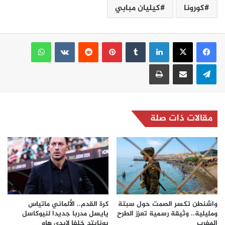
كورونا
كيليان مبابي
لينكدإن
بينتيريست
واتساب
تيلقرام
مشاركة عبر البريد
طباعة
مقالات ذات صلة
واشنطن تكسر الصمت حول سبتة
كرة القدم.. الألماني ماتياس
ومليلية.. وثيقة رسمية تعزز الطرح
يايسل مدربا جديدا لنيوكاسل
المغرب
يونايتد خلفا لإيدي هاو