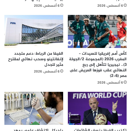
6 أغسطس، 2026
6 أغسطس، 2026
كأس أمم إفريقيا للسيدات –
الفيفا من الرباط: دعم متجدد
المغرب 2026 (المجموعة 2/الجولة
لإنفانتينو وسحب نهائي لمقترح
3).. نيجيريا تتأهل إلى ربع
مثير للجدل
النهائي عقب فوزها العريض على
6 أغسطس، 2026
مصر (6-2)
6 أغسطس، 2026
تكذيب الفيفا ينسف الشائعات..
بلجيكا.. اكتشاف علمي يمهد