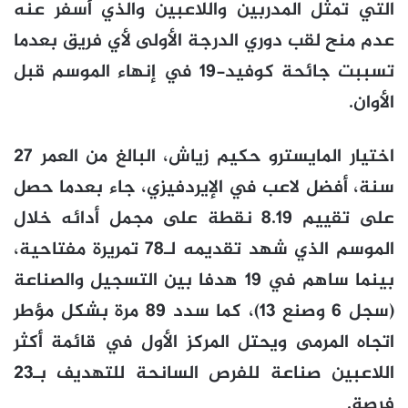
التي تمثل المدربين واللاعبين والذي أسفر عنه
عدم منح لقب دوري الدرجة الأولى لأي فريق بعدما
تسببت جائحة كوفيد-19 في إنهاء الموسم قبل
الأوان.
اختيار المايسترو حكيم زياش، البالغ من العمر 27
سنة، أفضل لاعب في الإيردفيزي، جاء بعدما حصل
على تقييم 8.19 نقطة على مجمل أدائه خلال
الموسم الذي شهد تقديمه لـ78 تمريرة مفتاحية،
بينما ساهم في 19 هدفا بين التسجيل والصناعة
(سجل 6 وصنع 13)، كما سدد 89 مرة بشكل مؤطر
اتجاه المرمى ويحتل المركز الأول في قائمة أكثر
اللاعبين صناعة للفرص السانحة للتهديف بـ23
فرصة.