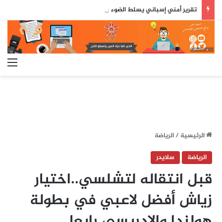
تقرير أمني إسباني يسلط الضوء على دور جزائري في التنسيق الرقمي لأحداث سبتة..
الق
الرئيسية
/
الرياضة
الرياضة
سلايدر
قبل انتقاله لتشلسي..اختيار
زياش أفضل لاعبي في بطولة
هولندا والإدريسي رابعا