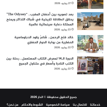
27 يوليو، 2026
بعد تصويره بين أحضان المغرب.. “The Odyssey”
يحقق انطلاقة تاريخية في شباك التذاكر ويمنح
المملكة دعاية سينمائية عالمية
23 يوليو، 2026
خالد فتح الرحمن.. شاعرٌ يقود الدبلوماسية
الحضارية من بوابة الحوار الحضاري
22 يوليو، 2026
الدورة الـ14 لمعرض الكتاب المستعمل.. رحلة بين
الكتب النادرة وأسعار في متناول الجميع
22 يوليو، 2026
جميع الحقوق محفوظة © الدار 2026
خدماتنا
للاتصال بنا
سياسة الخصوصية
الشروط والاحكام
من نحن؟