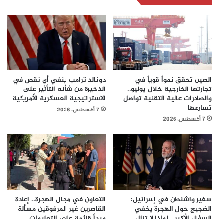
الصين تحقق نمواً قوياً في
دونالد ترامب ينفي أي نقص في
تجارتها الخارجية خلال يوليو..
الذخيرة من شأنه التأثير على
والصادرات عالية التقنية تواصل
الاستراتيجية العسكرية الأمريكية
تسارعها
7 أغسطس، 2026
7 أغسطس، 2026
سفير واشنطن في إسرائيل:
التعاون في مجال الهجرة.. إعادة
الضجيج حول الهجرة يخفي
القاصرين غير المرفوقين مسألة
السؤال الأكبر… لماذا لا تزال
مبدأ قائمة على التعليمات