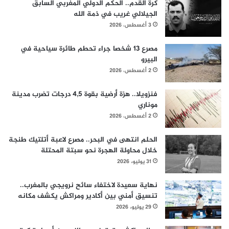
كرة القدم.. الحكم الدولي المغربي السابق
الجيلالي غريب في ذمة الله
3 أغسطس، 2026
مصرع 13 شخصا جراء تحطم طائرة سياحية في
البيرو
2 أغسطس، 2026
فنزويلا.. هزة أرضية بقوة 4,5 درجات تضرب مدينة
موناري
2 أغسطس، 2026
الحلم انتهى في البحر.. مصرع لاعبة أتلتيك طنجة
خلال محاولة الهجرة نحو سبتة المحتلة
31 يوليو، 2026
نهاية سعيدة لاختفاء سائح نرويجي بالمغرب..
تنسيق أمني بين أكادير ومراكش يكشف مكانه
29 يوليو، 2026