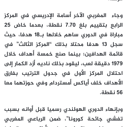
وجاء المغربي الآخر أسامة الإدريسي في المركز
الرابع بتقييم بلغ 7.70 نقطة، بعدما خاض 25
مباراة في الدوري ساهم خلالها بـ18 هدفا، حيث
سجل 13 هدفا محتلا بذلك “المركز الثالث” في
قائمة الهدافين؛ بينما صنع خمسة أهداف خلال
1979 دقيقة لعب، ليقود بذلك ناديه أزد الكمار إلى
احتلال المركز الأول في جدول الترتيب بفارق
الأهداف خلف أياكس أمستردام وفي حوزتهما معا
56 نقطة.
وبإنهاء الدوري الهولندي رسميا قبل أوانه بسبب
تفشي جائحة كورونا”، ضمن الرباعي المغربي