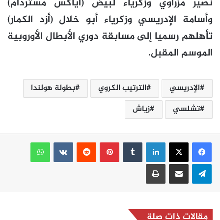
نصير مزراوي وزكرياء لبيض (أياكس مستردام)
وأسامة الإدريسي وزكرياء أبو خلال (أزد الكمار)
تأهلهم رسميا إلى مسابقة دوري الأبطال الأوروبية
الموسم المقبل.
الإدريسي
الترتيب الكروي
بطولة هولندا
تشلسي
زياش
لينكدإن
بينتيريست
واتساب
تيلقرام
مشاركة عبر البريد
طباعة
مقالات ذات صلة