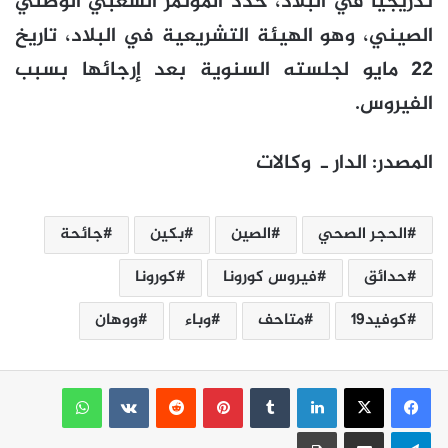
تدريجيا في البلاد، حدد المؤتمر الشعبي الوطني
الصيني، وهو الهيئة التشريعية في البلاد، تاريخ
22 مايو لجلسته السنوية بعد إرجائها بسبب
الفيروس.
المصدر: الدار ـ وكالات
الحجر الصحي
الصين
بكين
جائحة
حدائق
فيروس كورونا
كورونا
كوفيد19
متاحف
وباء
ووهان
لينكدإن
بينتيريست
واتساب
تيلقرام
مشاركة عبر البريد
طباعة