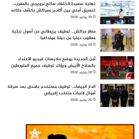
نهاية سعيدة لاختفاء سائح نرويجي بالمغرب..
تنسيق أمني بين أكادير ومراكش يكشف مكانه
29 يوليو، 2026
مطار مراكش.. توقيف بريطاني من أصول تركية
مطلوب دوليا من دولة مولدافيا
28 يوليو، 2026
أمن الجديدة يوضح ملابسات فيديو الاعتداء
بالسلاح الأبيض ويؤكد توقيف جميع المتورطين
28 يوليو، 2026
الدار البيضاء.. توقيف مستخدم بفندق بعد سرقة
أموال لاعبات منتخب إفريقي
26 يوليو، 2026