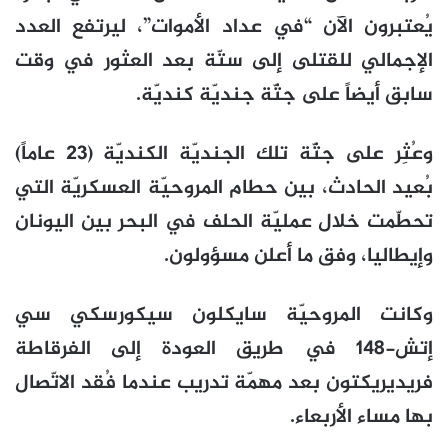
يُعتبرون الآن “في عداد الأموات”، ليرتفع العدد
الإجمالي للقتلى إلى ستّة بعد العثور في وقت
سابق أيضاً على جثّة جنديّة كنديّة.
وعُثِر على جثّة تلك الجنديّة الكنديّة (23 عاماً)
بُعيد الحادث، بين حطام المروحيّة العسكريّة التي
تحطّمت خلال عمليّة الحلف في البحر بين اليونان
وإيطاليا، وفق ما أعلن مسؤولون.
وكانت المروحيّة سايكلون سيكورسكي سي
إتش-148 في طريق العودة إلى الفرقاطة
فريديريكتون بعد مهمّة تدريب عندما فُقد الاتّصال
بها مساء الأربعاء.