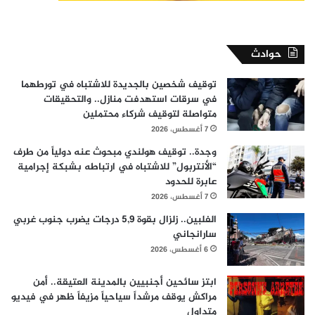
حوادث
توقيف شخصين بالجديدة للاشتباه في تورطهما
في سرقات استهدفت منازل.. والتحقيقات
متواصلة لتوقيف شركاء محتملين
7 أغسطس، 2026
وجدة.. توقيف هولندي مبحوث عنه دولياً من طرف
“الأنتربول” للاشتباه في ارتباطه بشبكة إجرامية
عابرة للحدود
7 أغسطس، 2026
الفلبين.. زلزال بقوة 5,9 درجات يضرب جنوب غربي
سارانجاني
6 أغسطس، 2026
ابتز سائحين أجنبيين بالمدينة العتيقة.. أمن
مراكش يوقف مرشداً سياحياً مزيفاً ظهر في فيديو
متداول