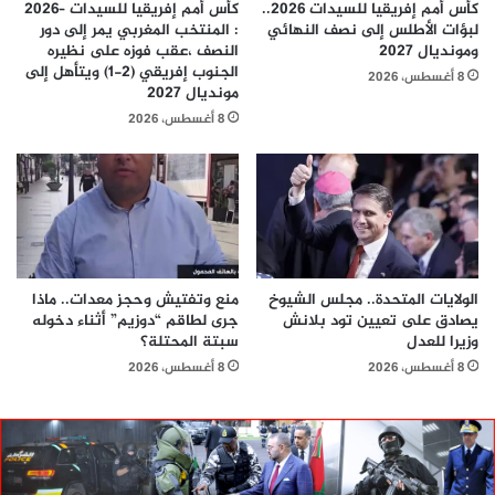
كأس أمم إفريقيا للسيدات 2026..
كأس أمم إفريقيا للسيدات –2026
لبؤات الأطلس إلى نصف النهائي
: المنتخب المغربي يمر إلى دور
ومونديال 2027
النصف ،عقب فوزه على نظيره
الجنوب إفريقي (2-1) ويتأهل إلى
8 أغسطس، 2026
مونديال 2027
8 أغسطس، 2026
الولايات المتحدة.. مجلس الشيوخ
منع وتفتيش وحجز معدات.. ماذا
يصادق على تعيين تود بلانش
جرى لطاقم “دوزيم” أثناء دخوله
وزيرا للعدل
سبتة المحتلة؟
8 أغسطس، 2026
8 أغسطس، 2026