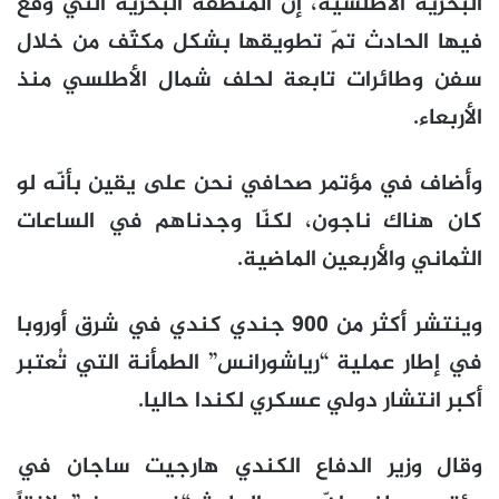
البحريّة الأطلسيّة، إنّ المنطقة البحريّة التي وقع
فيها الحادث تمّ تطويقها بشكل مكثّف من خلال
سفن وطائرات تابعة لحلف شمال الأطلسي منذ
الأربعاء.
وأضاف في مؤتمر صحافي نحن على يقين بأنّه لو
كان هناك ناجون، لكنّا وجدناهم في الساعات
الثماني والأربعين الماضية.
وينتشر أكثر من 900 جندي كندي في شرق أوروبا
في إطار عملية “رياشورانس” الطمأنة التي تُعتبر
أكبر انتشار دولي عسكري لكندا حاليا.
وقال وزير الدفاع الكندي هارجيت ساجان في