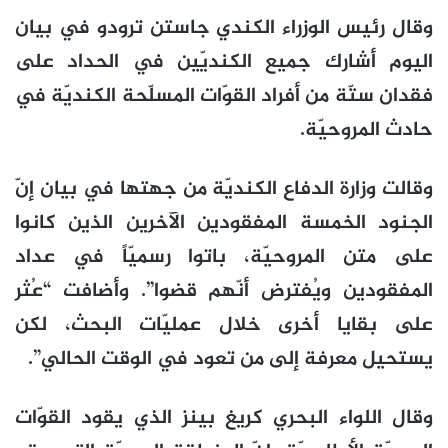
وقال رئيس الوزراء الكندي جاستن ترودو في بيان
اليوم أشارك جميع الكنديّين في الحداد على
فقدان ستّة من أفراد القوّات المسلّحة الكنديّة في
حادث المروحيّة.
وقالت وزارة الدفاع الكنديّة من جهتها في بيان إنّ
الجنود الخمسة المفقودين الآخرين الذين كانوا
على متن المروحيّة، باتوا رسميّاً في عداد
المفقودين ويُفترض أنّهم قضوا”. وأضافت “عُثر
على بقايا أخرى خلال عمليّات البحث، لكن
يستحيل معرفة إلى من تعود في الوقت الحالي”.
وقال اللواء البحري كريغ بينز الذي يقود القوّات