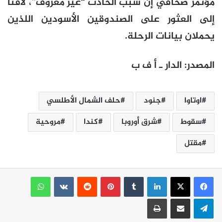
مؤتمر صحافي إنّ سبب الحادث “غير معروف”، لافتاً
إلى العثور على الصندوقين الأسودين اللذين
يحملان بيانات الرحلة.
المصدر: الدار ـ أ ف ب
اوتاوا
جنود
حلف الشمال الأطلسي
سقوط
شرق أوروبا
كندا
مروحية
مقتل
لينكدإن
بينتيريست
واتساب
تيلقرام
مشاركة عبر البريد
طباعة