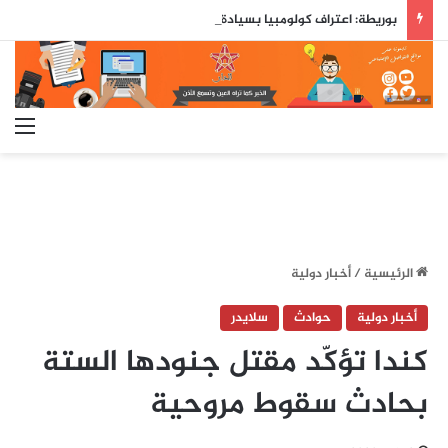
بوريطة: اعتراف كولومبيا بسيادة المغرب على صحرائه «قرار تاريخي»…
الق
الرئيسية
/
أخبار دولية
أخبار دولية
حوادث
سلايدر
كندا تؤكّد مقتل جنودها الستة
بحادث سقوط مروحية