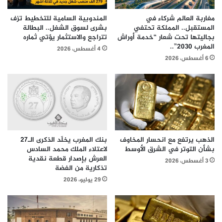
مغاربة العالم شركاء في
المندوبية السامية للتخطيط تزف
المستقبل.. المملكة تحتفي
بشرى لسوق الشغل.. البطالة
بجاليتها تحت شعار “خدمة أوراش
تتراجع والاستثمار يؤتي ثماره
المغرب 2030”..
4 أغسطس، 2026
6 أغسطس، 2026
الذهب يرتفع مع انحسار المخاوف
بنك المغرب يخلّد الذكرى الـ27
بشأن التوتر في الشرق الأوسط
لاعتلاء الملك محمد السادس
العرش بإصدار قطعة نقدية
3 أغسطس، 2026
تذكارية من الفضة
29 يوليو، 2026