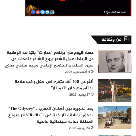
فن وثقافة
مساء اليوم في برنامج “مدارات” بالإذاعة الوطنية
من الرباط: عبق الشعر وروح الشاعر : لمحات من
سيرة الشاعر والاعلامي الإذاعي وجيه فهمي صلاح
4 أغسطس، 2026
أكثر من 100 ألف متفرج في حفل راغب علامة
بختام مهرجان “تيميتار”
27 يوليو، 2026
بعد تصويره بين أحضان المغرب.. “The Odyssey”
يحقق انطلاقة تاريخية في شباك التذاكر ويمنح
المملكة دعاية سينمائية عالمية
23 يوليو، 2026