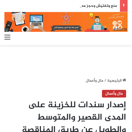
منع وتفتيش وحجز معدات.. ماذا جرى لطاقم “دوزيم” أثناء دخوله سبتة المحتلة؟
الق
الرئيسية
/
مال وأعمال
مال وأعمال
إصدار سندات للخزينة على
المدى القصير والمتوسط
والطويل عن طريق المناقصة