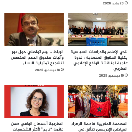
20 مايو، 2026
نادي الإعلام والدراسات السياسية
الرباط .. يوم تواصلي حول دور
بكلية الحقوق المحمدية : ندوة
وآليات صندوق الدعم المخصص
علمية لمناقشة الواقع الإعلامي
لتشجيع تمثيلية النساء
المغربي
18 ديسمبر، 2025
19 ديسمبر، 2025
المصممة المغربية فاطمة الزهراء
المغربية أسمهان الوافي ضمن
الفيلالي الإدريسي تتألق في
قائمة “تايم” لأكثر الشخصيات