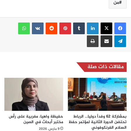
من
لينكدإن
بينتيريست
واتساب
تيلقرام
مشاركة عبر البريد
طباعة
مقالات ذات صلة
بمشاركة 62 وفداً دوليا… الرباط
حفيظة واهيا، مغربية على رأس
تحتضن الدورة الثانية لمؤتمر حفظ
مختبر أبحاث في الصين
السلام الفرنكوفوني
9 مارس، 2026