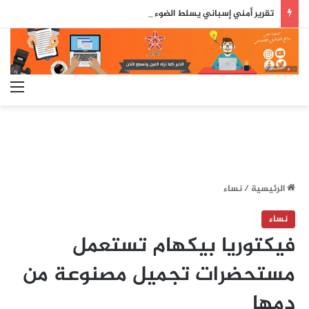
تقرير أمني إسباني يسلط الضوء على دور جزائري في التنسيق الرقمي لأحداث سبتة..
الق
الرئيسية
/
نساء
نساء
فيكتوريا بيكهام تستعمل
مستحضرات تجميل مصنوعة من
دمها