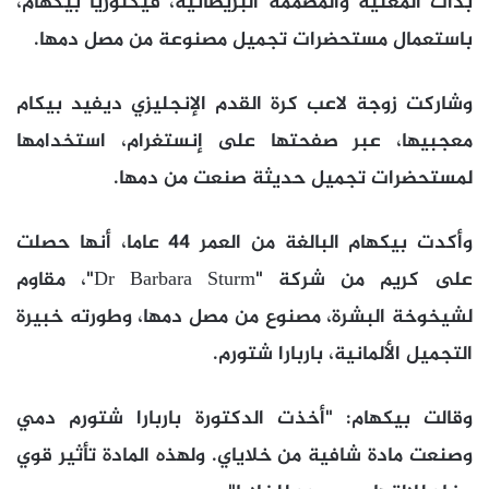
بدأت المغنية والمصممة البريطانية، فيكتوريا بيكهام،
باستعمال مستحضرات تجميل مصنوعة من مصل دمها.
وشاركت زوجة لاعب كرة القدم الإنجليزي ديفيد بيكام
معجبيها، عبر صفحتها على إنستغرام، استخدامها
لمستحضرات تجميل حديثة صنعت من دمها.
وأكدت بيكهام البالغة من العمر 44 عاما، أنها حصلت
على كريم من شركة "Dr Barbara Sturm"، مقاوم
لشيخوخة البشرة، مصنوع من مصل دمها، وطورته خبيرة
التجميل الألمانية، باربارا شتورم.
وقالت بيكهام: "أخذت الدكتورة باربارا شتورم دمي
وصنعت مادة شافية من خلاياي. ولهذه المادة تأثير قوي