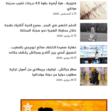
فنزويلا.. هزة أرضية بقوة 4,5 درجات تضرب مدينة
موناري
2 أغسطس، 2026
الحلم انتهى في البحر.. مصرع لاعبة أتلتيك طنجة
خلال محاولة الهجرة نحو سبتة المحتلة
31 يوليو، 2026
نهاية سعيدة لاختفاء سائح نرويجي بالمغرب..
تنسيق أمني بين أكادير ومراكش يكشف مكانه
29 يوليو، 2026
مطار مراكش.. توقيف بريطاني من أصول تركية
مطلوب دوليا من دولة مولدافيا
28 يوليو، 2026