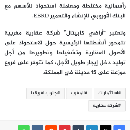
رأسمالية مختلطة ومعاملة استحواذ للأسهم مع
البنك الأوروبي للإنشاء والتعمير EBRD.
وتعتبر “أراضي كابيتال” شركة عقارية مغربية
تتمحور أنشطتها الرئيسية حول الاستحواذ على
الأصول العقارية وتشغيلها وتطويرها من أجل
توليد دخل إيجار طويل الأجل، كما تتوفر على فروع
موزعة على 15 مدينة في المملكة.
استثمارات
المغرب
جنوب افريقيا
شركة عقاربة
لينكدإن
بينتيريست
واتساب