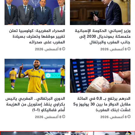
وزير إسباني: الحكومة الإسبانية
الصحراء المغربية: كولومبيا تعلن
متمسكة بمونديال 2030 إلى
تغيير موقفها وتعترف بسيادة
جانب المغرب والبرتغال
المغرب على صحرائه
8 أغسطس، 2026
8 أغسطس، 2026
الدرهم يرتفع بـ 0,8 في المائة
الدوري البرتغالي.. المغربي يانيس
مقابل الدولار ما بين 30 يوليوز و5
بكراوي ينقذ إستوريل من الهزيمة
غشت (بنك المغرب)
أمام فاماليكاو (1-1)
8 أغسطس، 2026
8 أغسطس، 2026