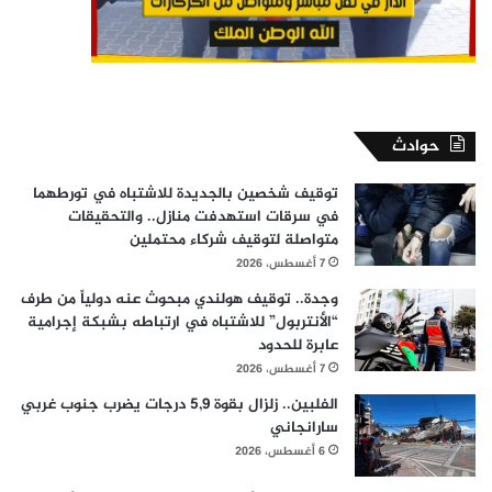
حوادث
توقيف شخصين بالجديدة للاشتباه في تورطهما
في سرقات استهدفت منازل.. والتحقيقات
متواصلة لتوقيف شركاء محتملين
7 أغسطس، 2026
وجدة.. توقيف هولندي مبحوث عنه دولياً من طرف
“الأنتربول” للاشتباه في ارتباطه بشبكة إجرامية
عابرة للحدود
7 أغسطس، 2026
الفلبين.. زلزال بقوة 5,9 درجات يضرب جنوب غربي
سارانجاني
6 أغسطس، 2026