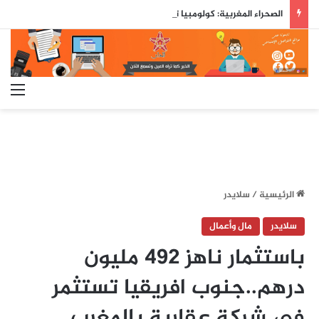
الصحراء المغربية: كولومبيا تعلن تغيير موقفها وتعترف بسيادة المغرب على صحرائه
الق
الرئيسية
/
سلايدر
سلايدر
مال وأعمال
باستثمار ناهز 492 مليون
درهم..جنوب افريقيا تستثمر
في شركة عقاربة بالمغرب