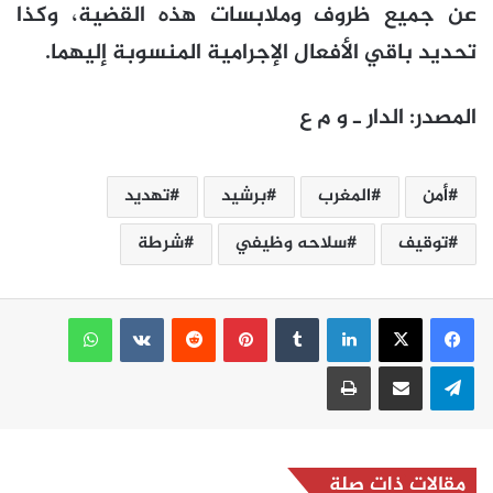
عن جميع ظروف وملابسات هذه القضية، وكذا
تحديد باقي الأفعال الإجرامية المنسوبة إليهما.
المصدر: الدار ـ و م ع
أمن
المغرب
برشيد
تهديد
توقيف
سلاحه وظيفي
شرطة
لينكدإن
بينتيريست
واتساب
تيلقرام
مشاركة عبر البريد
طباعة
مقالات ذات صلة