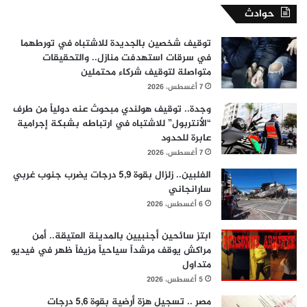
حوادث
توقيف شخصين بالجديدة للاشتباه في تورطهما
في سرقات استهدفت منازل.. والتحقيقات
متواصلة لتوقيف شركاء محتملين
7 أغسطس، 2026
وجدة.. توقيف هولندي مبحوث عنه دولياً من طرف
“الأنتربول” للاشتباه في ارتباطه بشبكة إجرامية
عابرة للحدود
7 أغسطس، 2026
الفلبين.. زلزال بقوة 5,9 درجات يضرب جنوب غربي
سارانجاني
6 أغسطس، 2026
ابتز سائحين أجنبيين بالمدينة العتيقة.. أمن
مراكش يوقف مرشداً سياحياً مزيفاً ظهر في فيديو
متداول
5 أغسطس، 2026
مصر .. تسجيل هزة أرضية بقوة 5,6 درجات