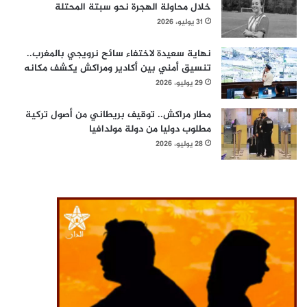
خلال محاولة الهجرة نحو سبتة المحتلة
31 يوليو، 2026
نهاية سعيدة لاختفاء سائح نرويجي بالمغرب..
تنسيق أمني بين أكادير ومراكش يكشف مكانه
29 يوليو، 2026
مطار مراكش.. توقيف بريطاني من أصول تركية
مطلوب دوليا من دولة مولدافيا
28 يوليو، 2026