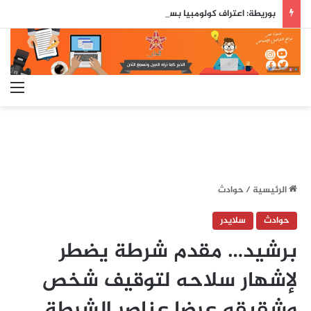
بوريطة: اعتراف كولومبيا بسيادة المغرب على صحرائه «قرار تاريخي»…
الق
الرئيسية
/
حوادث
حوادث
سلايدر
برشيد… مقدم شرطة يضطر
لإشهار سلاحه لتوقيف شخص
وشقيقه عرضا عناصر الشرطة