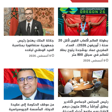
بطولة العالم لألعاب القوى لأقل 20
جلالة الملك يهنئ رئيس
سنة ( أوريغون 2026).. العداء
جمهورية سنغافورة بمناسبة
المغربي عماد بوشجدة يتوج بطلا
العيد الوطني لبلاده
للعالم في سباق 800 متر
9 أغسطس، 2026
9 أغسطس، 2026
رئيس المجلس الجماعي لأكادير
من موقف الحكومة إلى عقيدة
يطلق أوراشاً بـ200 مليون درهم
الدولة، المأسسة الجيوسياسية
لإعادة رسم ملامح أحياء المدينة