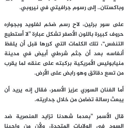
وباكستان.. إلى رسوم جرافيتي في نيروبي.
على سور برلين، لاح رسم ضخم لفلويد وبجواره
حروف كبيرة باللون الأصفر تشكل عبارة ”لا أستطيع
التنفس“، تلك الكلمات التي كررها قبل أن يلفظ
أنفاسه بعد أن جثم شرطي أبيض في مدينة
منيابوليس الأمريكية بركبته على عنقه لما يقرب
من تسع دقائق وهو رابض على الأرض.
أما الفنان السوري عزيز الأسمر، فقال إنه يريد أن
يبعث رسالة تضامن من خلال جداريته.
قال الأسمر ”بعدما شهدنا تزايد العنصرية ضد
السود في الولايات المتحدة، ولأن من واجبنا