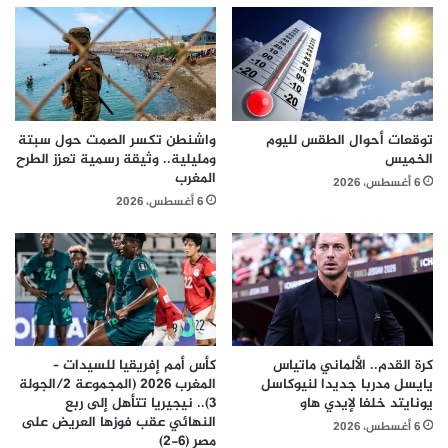
توقعات أحوال الطقس لليوم
واشنطن تكسر الصمت حول سبتة
الخميس
ومليلية.. وثيقة رسمية تعزز الطرح
المغرب
6 أغسطس، 2026
6 أغسطس، 2026
كرة القدم.. الألماني ماتياس
كأس أمم إفريقيا للسيدات –
يايسل مدربا جديدا لنيوكاسل
المغرب 2026 (المجموعة 2/الجولة
يونايتد خلفا لإيدي هاو
3).. نيجيريا تتأهل إلى ربع
النهائي عقب فوزها العريض على
6 أغسطس، 2026
مصر (6-2)