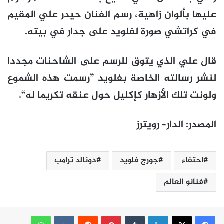
عليها بألوان زاهية، رسم الفنان حيدر علي المقيم
في كراتشي صورة لفلويد على جدار في بيته.
قال علي الذي يتوق للرسم على الشاحنات مجددا
لنشر رسالته الخاصة بفلويد ”رسمت هذه الشموع
ولونت تلك الأزهار كإكليل حول عنقه تكريما له“.
المصدر
:
الدار
–
رويترز
احتفاء
جورج فلويد
دونالد ترامب
فنانو العالم
لينكدإن
بينتيريست
واتساب