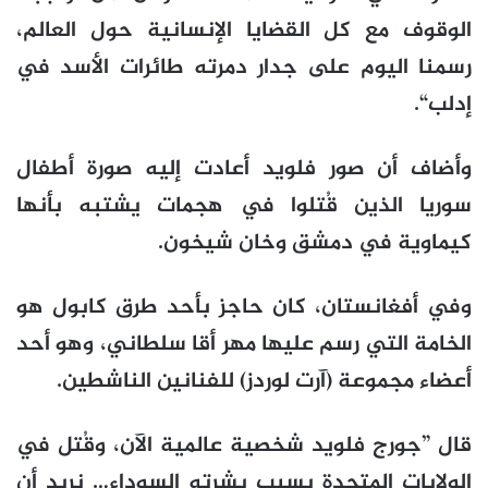
الوقوف مع كل القضايا الإنسانية حول العالم،
رسمنا اليوم على جدار دمرته طائرات الأسد في
إدلب“.
وأضاف أن صور فلويد أعادت إليه صورة أطفال
سوريا الذين قُتلوا في هجمات يشتبه بأنها
كيماوية في دمشق وخان شيخون.
وفي أفغانستان، كان حاجز بأحد طرق كابول هو
الخامة التي رسم عليها مهر أقا سلطاني، وهو أحد
أعضاء مجموعة (آرت لوردز) للفنانين الناشطين.
قال ”جورج فلويد شخصية عالمية الآن، وقُتل في
الولايات المتحدة بسبب بشرته السوداء… نريد أن