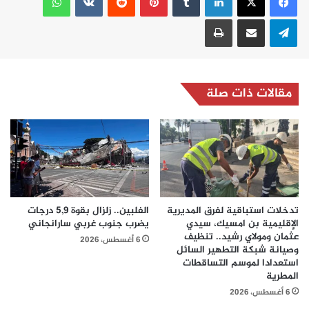
تيلقرام
مشاركة عبر البريد
طباعة
مقالات ذات صلة
تدخلات استباقية لفرق المديرية
الفلبين.. زلزال بقوة 5,9 درجات
الإقليمية بن امسيك، سيدي
يضرب جنوب غربي سارانجاني
عثمان ومولاي رشيد.. تنظيف
6 أغسطس، 2026
وصيانة شبكة التطهير السائل
استعدادا لموسم التساقطات
المطرية
6 أغسطس، 2026