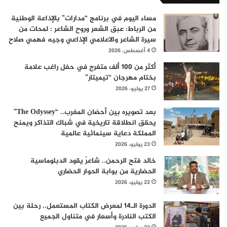
مساء اليوم في برنامج “مدارات” بالإذاعة الوطنية
من الرباط: عبق الشعر وروح الشاعر : لمحات من
سيرة الشاعر والاعلامي الإذاعي وجيه فهمي صلاح
4 أغسطس، 2026
أكثر من 100 ألف متفرج في حفل راغب علامة
بختام مهرجان “تيميتار”
27 يوليو، 2026
بعد تصويره بين أحضان المغرب.. “The Odyssey”
يحقق انطلاقة تاريخية في شباك التذاكر ويمنح
المملكة دعاية سينمائية عالمية
23 يوليو، 2026
خالد فتح الرحمن.. شاعرٌ يقود الدبلوماسية
الحضارية من بوابة الحوار الحضاري
22 يوليو، 2026
الدورة الـ14 لمعرض الكتاب المستعمل.. رحلة بين
الكتب النادرة وأسعار في متناول الجميع