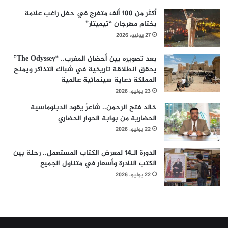
أكثر من 100 ألف متفرج في حفل راغب علامة
بختام مهرجان “تيميتار”
27 يوليو، 2026
بعد تصويره بين أحضان المغرب.. “The Odyssey”
يحقق انطلاقة تاريخية في شباك التذاكر ويمنح
المملكة دعاية سينمائية عالمية
23 يوليو، 2026
خالد فتح الرحمن.. شاعرٌ يقود الدبلوماسية
الحضارية من بوابة الحوار الحضاري
22 يوليو، 2026
الدورة الـ14 لمعرض الكتاب المستعمل.. رحلة بين
الكتب النادرة وأسعار في متناول الجميع
22 يوليو، 2026