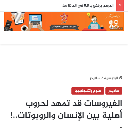
الدرهم يرتفع بـ 0,8 في المائة مقابل الدولار ما بين 30 يوليوز و5 غشت (بنك المغرب)
الق
الرئيسية
/
سلايدر
سلايدر
علوم وتكنولوجيا
الفيروسات قد تمهد لحروب
أهلية بين الإنسان والروبوتات..!