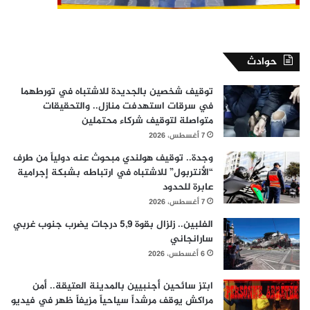
حوادث
توقيف شخصين بالجديدة للاشتباه في تورطهما
في سرقات استهدفت منازل.. والتحقيقات
متواصلة لتوقيف شركاء محتملين
7 أغسطس، 2026
وجدة.. توقيف هولندي مبحوث عنه دولياً من طرف
“الأنتربول” للاشتباه في ارتباطه بشبكة إجرامية
عابرة للحدود
7 أغسطس، 2026
الفلبين.. زلزال بقوة 5,9 درجات يضرب جنوب غربي
سارانجاني
6 أغسطس، 2026
ابتز سائحين أجنبيين بالمدينة العتيقة.. أمن
مراكش يوقف مرشداً سياحياً مزيفاً ظهر في فيديو