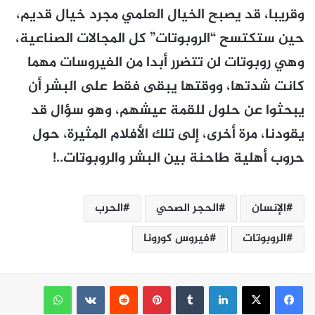
وقريبا، قد يصبح الخيال العلمي مجرد خيال قديم،
حين ستكتسح “الروبوتات” كل المجالات الصناعية،
وهي روبوتات لن تتضرر أبدا من الفيروسات مهما
كانت شدتها، ووقتها يبقى فقط على البشر أن
يبحثوا عن حلول للقمة عيشهم، وهو سؤال قد
يقودنا، مرة أخرى، إلى تلك الأفلام المثيرة، حول
حروب أهلية طاحنة بين البشر والروبوتات..
!
الإنسان
الحجر الصحي
الحرب
الروبوتات
فيروس كورونا
لينكدإن
بينتيريست
واتساب