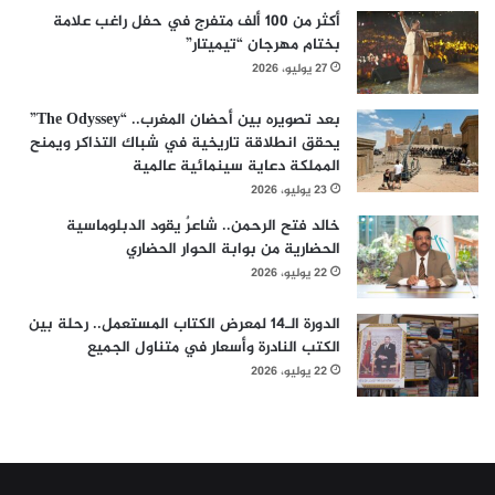
أكثر من 100 ألف متفرج في حفل راغب علامة
بختام مهرجان “تيميتار”
27 يوليو، 2026
بعد تصويره بين أحضان المغرب.. “The Odyssey”
يحقق انطلاقة تاريخية في شباك التذاكر ويمنح
المملكة دعاية سينمائية عالمية
23 يوليو، 2026
خالد فتح الرحمن.. شاعرٌ يقود الدبلوماسية
الحضارية من بوابة الحوار الحضاري
22 يوليو، 2026
الدورة الـ14 لمعرض الكتاب المستعمل.. رحلة بين
الكتب النادرة وأسعار في متناول الجميع
22 يوليو، 2026