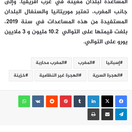
المساعدة لبلدان معينة في غرب أفريقيا. وإلى
جانب المغرب، تعتبر موريتانيا والسنغال البلدان
المستفيدة من هذه المساعدات في سنة 2019،
بلغت قيمتها على التوالي 10.2 مليون و 3 ملايين
يورو على التوالي.
إسبانيا
المغرب
المغرب محاربة
الهجرة السرية
الهجرة غير النظامية
خزينة
لينكدإن
بينتيريست
واتساب
تيلقرام
مشاركة عبر البريد
طباعة