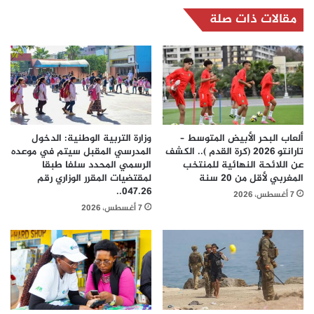
مقالات ذات صلة
ألعاب البحر الأبيض المتوسط –
وزارة التربية الوطنية: الدخول
تارانتو 2026 (كرة القدم ).. الكشف
المدرسي المقبل سیتم في موعده
عن اللائحة النهائية للمنتخب
الرسمي المحدد سلفا طبقا
المغربي لأقل من 20 سنة
لمقتضیات المقرر الوزاري رقم
047.26..
7 أغسطس، 2026
7 أغسطس، 2026