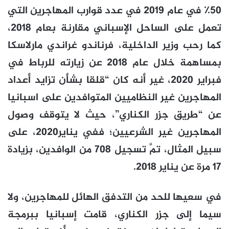
50٪ في عام 2019 في عدد قوارب المهاجرين التي
تعمل على الساحل الإسباني مقارنة بعام 2018،
كما رحب وزير الداخلية، فرناندو غراندي مارلاسكا
بمساهمة خلال عام 2018 عن زيارته للرباط في
فبراير 2020، غير أنه كان “قلقا بشأن تزايد أعداد
المهاجرين غير النظاميين المتوافدين على اسبانيا
عن “طريق جزر الكناري”، حيث لا يتوقف وصول
المهاجرين غير الشرعيين؛ ففي يناير2020، على
سبيل المثال، تمَّ تسجيل 708 من الوافدين، بزيادة
17 مرة عن يناير 2018.
في سعيها للحد من التدفق الهائل للمهاجرين، ولا
سيما إلى جزر الكناري، قامت إسبانيا ببرمجة