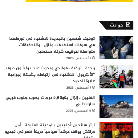
حوادث
توقيف شخصين بالجديدة للاشتباه في تورطهما
في سرقات استهدفت منازل.. والتحقيقات
متواصلة لتوقيف شركاء محتملين
7 أغسطس، 2026
وجدة.. توقيف هولندي مبحوث عنه دولياً من طرف
“الأنتربول” للاشتباه في ارتباطه بشبكة إجرامية
عابرة للحدود
7 أغسطس، 2026
الفلبين.. زلزال بقوة 5,9 درجات يضرب جنوب غربي
سارانجاني
6 أغسطس، 2026
ابتز سائحين أجنبيين بالمدينة العتيقة.. أمن
مراكش يوقف مرشداً سياحياً مزيفاً ظهر في فيديو