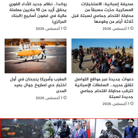
صحيفة إسبانية: الاستخبارات
رواندا.. نظام جديد للأداء الفوري
العسكرية حذّرت مسبقاً من
يحقق أزيد من 10 ملايين معاملة
محاولة اقتحام جماعي لسبتة قبل
مالية في غضون أسابيع (البنك
ثلاثة أيام من وقوعها
المركزي)
7 أغسطس، 2026
7 أغسطس، 2026
دعوات جديدة عبر مواقع التواصل
المغرب وأمريكا ينجحان في أول
تقلق مدريد.. السلطات الإسبانية
اختبار حي لصاروخ جوال بعيد
تترقب محاولة اقتحام جماعي
المدى
جديدة لسبتة
7 أغسطس، 2026
7 أغسطس، 2026