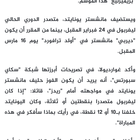
"بريميرليغ" هذا الموسم.
ويستضيف مانشستر يونايتد، متصدر الدوري الحالي
ليفربول في 24 فبراير المقبل، بينما من المقرر أن يكون
"ديربي" مانشستر في "أولد ترافورد" يوم 16 مارس
المقبل.
وأكد غوارديولا، في تصريحات أبرزتها شبكة "سكاي
سبورتس"، أنه يريد أن يكون الفوز حليف مانشستر
يونايتد في مواجهته أمام "ريدز"، قائلا: "إذا كان
ليفربول متصدرا بنقطتين أو ثلاثة، وكان اليونايتد
خلفنا بـ10 أو 12 نقطة، في رأيك بماذا سأفكر في هذه
المباراة".