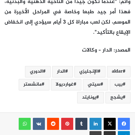
وأتم: "عندما تكون جيدا من الناحية الذهنية والبدنية،
فهذا أمر جيد طبعا وخاصة في المراحل الأخيرة من
الموسم، لكن لعب مباراة كل 3 أيام سيؤدي إلى انخفاض
الإيقاع بالتأكيد".
المصدر: الدار – وكالات
aldar
الإنجليزي
الدار
الدوري
بيب
سيتي
غوارديولا
مانشستر
يشجع
يونايتد
لينكدإن
بينتيريست
واتساب
تيلقرام
مشاركة عبر البريد
طباعة