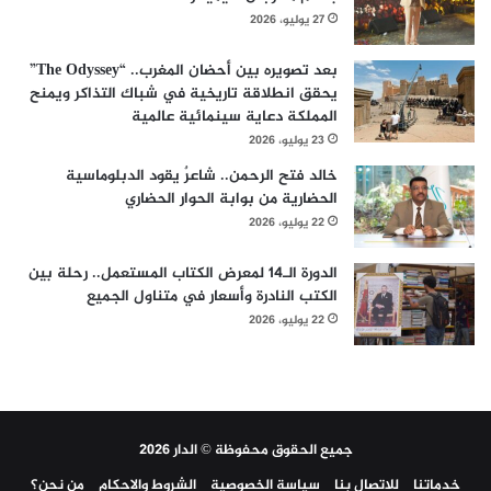
27 يوليو، 2026
بعد تصويره بين أحضان المغرب.. “The Odyssey”
يحقق انطلاقة تاريخية في شباك التذاكر ويمنح
المملكة دعاية سينمائية عالمية
23 يوليو، 2026
خالد فتح الرحمن.. شاعرٌ يقود الدبلوماسية
الحضارية من بوابة الحوار الحضاري
22 يوليو، 2026
الدورة الـ14 لمعرض الكتاب المستعمل.. رحلة بين
الكتب النادرة وأسعار في متناول الجميع
22 يوليو، 2026
جميع الحقوق محفوظة © الدار 2026
خدماتنا
للاتصال بنا
سياسة الخصوصية
الشروط والاحكام
من نحن؟