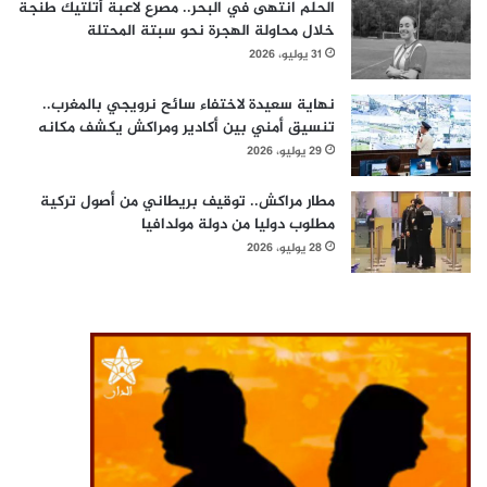
الحلم انتهى في البحر.. مصرع لاعبة أتلتيك طنجة
خلال محاولة الهجرة نحو سبتة المحتلة
31 يوليو، 2026
نهاية سعيدة لاختفاء سائح نرويجي بالمغرب..
تنسيق أمني بين أكادير ومراكش يكشف مكانه
29 يوليو، 2026
مطار مراكش.. توقيف بريطاني من أصول تركية
مطلوب دوليا من دولة مولدافيا
28 يوليو، 2026