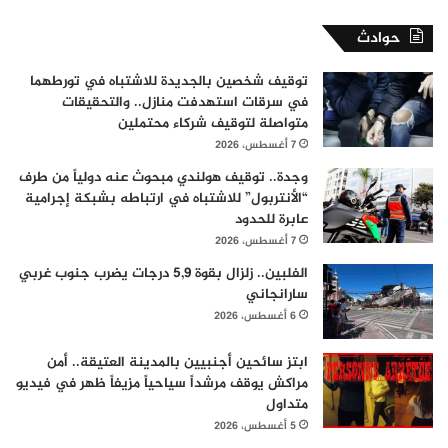
حوادث
توقيف شخصين بالجديدة للاشتباه في تورطهما
في سرقات استهدفت منازل.. والتحقيقات
متواصلة لتوقيف شركاء محتملين
7 أغسطس، 2026
وجدة.. توقيف هولندي مبحوث عنه دولياً من طرف
“الأنتربول” للاشتباه في ارتباطه بشبكة إجرامية
عابرة للحدود
7 أغسطس، 2026
الفلبين.. زلزال بقوة 5,9 درجات يضرب جنوب غربي
سارانجاني
6 أغسطس، 2026
ابتز سائحين أجنبيين بالمدينة العتيقة.. أمن
مراكش يوقف مرشداً سياحياً مزيفاً ظهر في فيديو
متداول
5 أغسطس، 2026