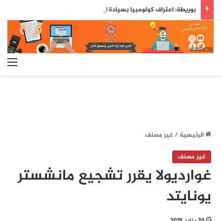
بوريطة: اعتراف كولومبيا بسيادة المغرب على صحرائه «قرار تاريخي»…
الق
الرئيسية
/
غير مصنف
غير مصنف
غوارديولا يقرر تشجيع مانشستر
يونايتد
20 يناير، 2019