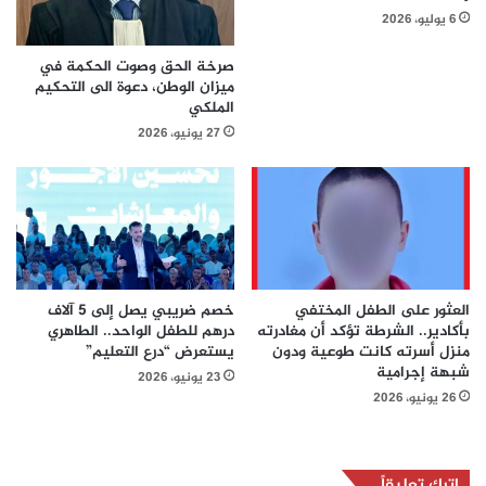
6 يوليو، 2026
صرخة الحق وصوت الحكمة في
ميزان الوطن، دعوة الى التحكيم
الملكي
27 يونيو، 2026
العثور على الطفل المختفي
خصم ضريبي يصل إلى 5 آلاف
بأكادير.. الشرطة تؤكد أن مغادرته
درهم للطفل الواحد.. الطاهري
منزل أسرته كانت طوعية ودون
يستعرض “درع التعليم”
شبهة إجرامية
23 يونيو، 2026
26 يونيو، 2026
اترك تعليقاً