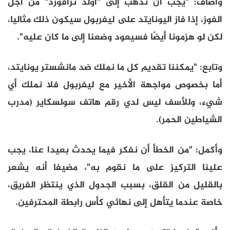
وأضاف: "يجب أن نذهب إلى "أولد ترافورد" من أجل
الفوز، إذا فاز اليونايتد على ليفربول سيكون ذلك مثاليا،
لكن لو هزمونا أيضًا فسيعود وضعنا إلى ما كان عليه".
وتابع: "يمكننا تقديم كل ما نملك ضد مانشستر يونايتد،
أما بخصوص مواجهة الأخير مع ليفربول فلا نملك أي
شيء، وللأسف ليس لدي رقم هاتف سولسكاير (مدرب
الشياطين الحمر).
وأكمل: "من الخطأ أن نفكر فيما يحدث بعيدا عنا، يجب
علينا التركيز على ما نقوم به"، مضيفا أنه يشعر
بالقليل من القلق، بسبب الجدول الذي ينتظر الفريق،
خاصة عندما يتأهل إلى نهائي كأس رابطة المحترفين.