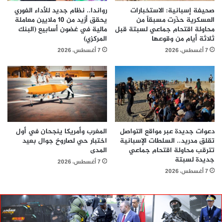
صحيفة إسبانية: الاستخبارات
رواندا.. نظام جديد للأداء الفوري
العسكرية حذّرت مسبقاً من
يحقق أزيد من 10 ملايين معاملة
محاولة اقتحام جماعي لسبتة قبل
مالية في غضون أسابيع (البنك
ثلاثة أيام من وقوعها
المركزي)
7 أغسطس، 2026
7 أغسطس، 2026
دعوات جديدة عبر مواقع التواصل
المغرب وأمريكا ينجحان في أول
تقلق مدريد.. السلطات الإسبانية
اختبار حي لصاروخ جوال بعيد
تترقب محاولة اقتحام جماعي
المدى
جديدة لسبتة
7 أغسطس، 2026
7 أغسطس، 2026