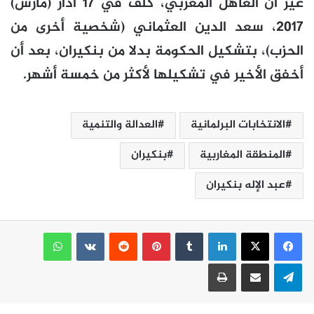
غير أن العاهل المغربي، كلّف في 17 آذار (مارس)
2017، سعد الدين العثماني (شخصية أخرى من
الحزب)، بتشكيل الحكومة بدلا من بنكيران، بعد أن
أخفق الأخير في تشكيلها لأكثر من خمسة أشهر.
الانتخابات البرلمانية
العدالة والتنمية
المنطقة المغاربية
بنكيران
عبد الإله بنكيران
لينكدإن
بينتيريست
واتساب
تيلقرام
مشاركة عبر البريد
طباعة