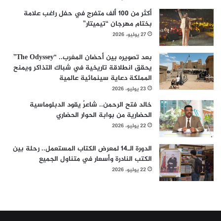
أكثر من 100 ألف متفرج في حفل راغب علامة
بختام مهرجان “تيميتار”
27 يوليو، 2026
بعد تصويره بين أحضان المغرب.. “The Odyssey”
يحقق انطلاقة تاريخية في شباك التذاكر ويمنح
المملكة دعاية سينمائية عالمية
23 يوليو، 2026
خالد فتح الرحمن.. شاعرٌ يقود الدبلوماسية
الحضارية من بوابة الحوار الحضاري
22 يوليو، 2026
الدورة الـ14 لمعرض الكتاب المستعمل.. رحلة بين
الكتب النادرة وأسعار في متناول الجميع
22 يوليو، 2026