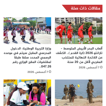
مقالات ذات صلة
ألعاب البحر الأبيض المتوسط –
وزارة التربية الوطنية: الدخول
تارانتو 2026 (كرة القدم ).. الكشف
المدرسي المقبل سیتم في موعده
عن اللائحة النهائية للمنتخب
الرسمي المحدد سلفا طبقا
المغربي لأقل من 20 سنة
لمقتضیات المقرر الوزاري رقم
047.26..
7 أغسطس، 2026
7 أغسطس، 2026