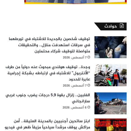
حوادث
توقيف شخصين بالجديدة للاشتباه في تورطهما
في سرقات استهدفت منازل.. والتحقيقات
متواصلة لتوقيف شركاء محتملين
7 أغسطس، 2026
وجدة.. توقيف هولندي مبحوث عنه دولياً من طرف
“الأنتربول” للاشتباه في ارتباطه بشبكة إجرامية
عابرة للحدود
7 أغسطس، 2026
الفلبين.. زلزال بقوة 5,9 درجات يضرب جنوب غربي
سارانجاني
6 أغسطس، 2026
ابتز سائحين أجنبيين بالمدينة العتيقة.. أمن
مراكش يوقف مرشداً سياحياً مزيفاً ظهر في فيديو