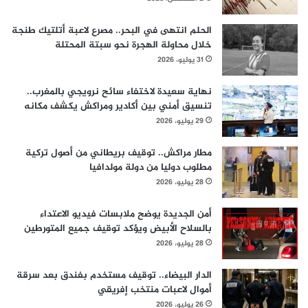
الحلم انتهى في البحر.. مصرع لاعبة أتلتيك طنجة
خلال محاولة الهجرة نحو سبتة المحتلة
31 يوليو، 2026
نهاية سعيدة لاختفاء سائح نرويجي بالمغرب..
تنسيق أمني بين أكادير ومراكش يكشف مكانه
29 يوليو، 2026
مطار مراكش.. توقيف بريطاني من أصول تركية
مطلوب دوليا من دولة مولدافيا
28 يوليو، 2026
أمن الجديدة يوضح ملابسات فيديو الاعتداء
بالسلاح الأبيض ويؤكد توقيف جميع المتورطين
28 يوليو، 2026
الدار البيضاء.. توقيف مستخدم بفندق بعد سرقة
أموال لاعبات منتخب إفريقي
26 يوليو، 2026