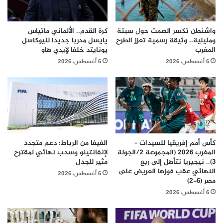
واشنطن تكسر الصمت حول سبتة
كرة القدم.. الألماني ماتياس
ومليلية.. وثيقة رسمية تعزز الطرح
يايسل مدربا جديدا لنيوكاسل
المغرب
يونايتد خلفا لإيدي هاو
6 أغسطس، 2026
6 أغسطس، 2026
كأس أمم إفريقيا للسيدات –
الفيفا من الرباط: دعم متجدد
المغرب 2026 (المجموعة 2/الجولة
لإنفانتينو وسحب نهائي لمقترح
3).. نيجيريا تتأهل إلى ربع
مثير للجدل
النهائي عقب فوزها العريض على
6 أغسطس، 2026
مصر (6-2)
6 أغسطس، 2026