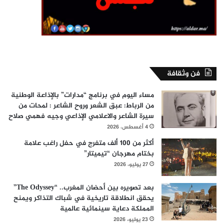
فن وثقافة
مساء اليوم في برنامج “مدارات” بالإذاعة الوطنية
من الرباط: عبق الشعر وروح الشاعر : لمحات من
سيرة الشاعر والاعلامي الإذاعي وجيه فهمي صلاح
4 أغسطس، 2026
أكثر من 100 ألف متفرج في حفل راغب علامة
بختام مهرجان “تيميتار”
27 يوليو، 2026
بعد تصويره بين أحضان المغرب.. “The Odyssey”
يحقق انطلاقة تاريخية في شباك التذاكر ويمنح
المملكة دعاية سينمائية عالمية
23 يوليو، 2026