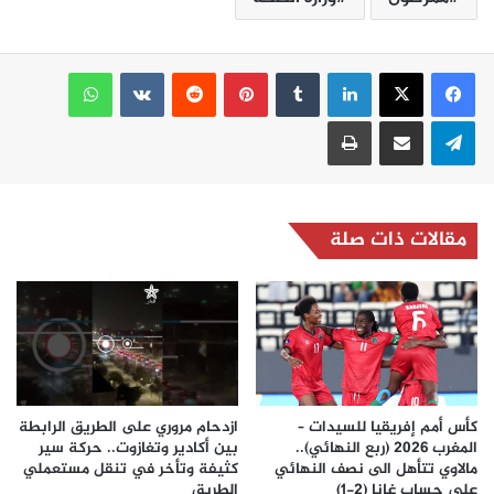
لينكدإن
بينتيريست
واتساب
تيلقرام
مشاركة عبر البريد
طباعة
مقالات ذات صلة
كأس أمم إفريقيا للسيدات –
ازدحام مروري على الطريق الرابطة
المغرب 2026 (ربع النهائي)..
بين أكادير وتغازوت.. حركة سير
مالاوي تتأهل الى نصف النهائي
كثيفة وتأخر في تنقل مستعملي
على حساب غانا (2-1)
الطريق