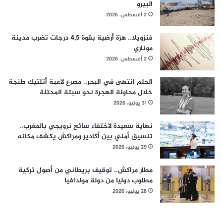
البيرو
2 أغسطس، 2026
فنزويلا.. هزة أرضية بقوة 4,5 درجات تضرب مدينة
موناري
2 أغسطس، 2026
الحلم انتهى في البحر.. مصرع لاعبة أتلتيك طنجة
خلال محاولة الهجرة نحو سبتة المحتلة
31 يوليو، 2026
نهاية سعيدة لاختفاء سائح نرويجي بالمغرب..
تنسيق أمني بين أكادير ومراكش يكشف مكانه
29 يوليو، 2026
مطار مراكش.. توقيف بريطاني من أصول تركية
مطلوب دوليا من دولة مولدافيا
28 يوليو، 2026