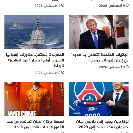
9 أغسطس، 2026
9 أغسطس، 2026
الولايات المتحدة تتعامل بـ”هدوء”
المغرب لا يُستفز.. مناورات إسبانيا
مع إيران (دونالد ترامب)
البحرية أمام اختبار «الرد الهادئ»
للرباط
9 أغسطس، 2026
9 أغسطس، 2026
لوكا دين يعود إلى باريس سان
نهضة بركان يعلن تعاقده مع عبد
جيرمان بعقد يمتد إلى 2029
الغفور لاميرات قادما من الوداد