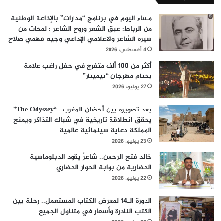
مساء اليوم في برنامج “مدارات” بالإذاعة الوطنية
من الرباط: عبق الشعر وروح الشاعر : لمحات من
سيرة الشاعر والاعلامي الإذاعي وجيه فهمي صلاح
4 أغسطس، 2026
أكثر من 100 ألف متفرج في حفل راغب علامة
بختام مهرجان “تيميتار”
27 يوليو، 2026
بعد تصويره بين أحضان المغرب.. “The Odyssey”
يحقق انطلاقة تاريخية في شباك التذاكر ويمنح
المملكة دعاية سينمائية عالمية
23 يوليو، 2026
خالد فتح الرحمن.. شاعرٌ يقود الدبلوماسية
الحضارية من بوابة الحوار الحضاري
22 يوليو، 2026
الدورة الـ14 لمعرض الكتاب المستعمل.. رحلة بين
الكتب النادرة وأسعار في متناول الجميع