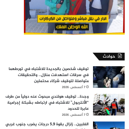
حوادث
توقيف شخصين بالجديدة للاشتباه في تورطهما
في سرقات استهدفت منازل.. والتحقيقات
متواصلة لتوقيف شركاء محتملين
7 أغسطس، 2026
وجدة.. توقيف هولندي مبحوث عنه دولياً من طرف
“الأنتربول” للاشتباه في ارتباطه بشبكة إجرامية
عابرة للحدود
7 أغسطس، 2026
الفلبين.. زلزال بقوة 5,9 درجات يضرب جنوب غربي