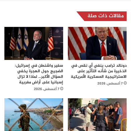
مقالات ذات صلة
دونالد ترامب ينفي أي نقص في
سفير واشنطن في إسرائيل:
الذخيرة من شأنه التأثير على
الضجيج حول الهجرة يخفي
الاستراتيجية العسكرية الأمريكية
السؤال الأكبر… لماذا لا تزال
إسبانيا على أراضٍ مغربية
7 أغسطس، 2026
7 أغسطس، 2026