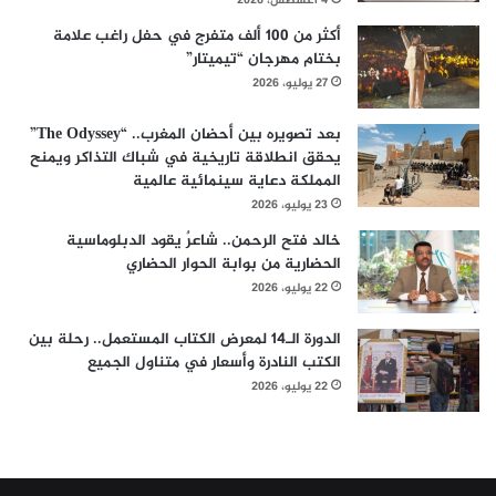
4 أغسطس، 2026
أكثر من 100 ألف متفرج في حفل راغب علامة
بختام مهرجان “تيميتار”
27 يوليو، 2026
بعد تصويره بين أحضان المغرب.. “The Odyssey”
يحقق انطلاقة تاريخية في شباك التذاكر ويمنح
المملكة دعاية سينمائية عالمية
23 يوليو، 2026
خالد فتح الرحمن.. شاعرٌ يقود الدبلوماسية
الحضارية من بوابة الحوار الحضاري
22 يوليو، 2026
الدورة الـ14 لمعرض الكتاب المستعمل.. رحلة بين
الكتب النادرة وأسعار في متناول الجميع
22 يوليو، 2026