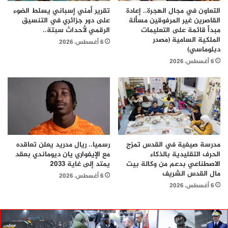
التعاون في مجال الهجرة.. إعادة
تقرير أمني إسباني يسلط الضوء
القاصرين غير المرفوقين مسألة
على دور جزائري في التنسيق
مبدأ قائمة على التعليمات
الرقمي لأحداث سبتة..
الملكية السامية (مصدر
6 أغسطس، 2026
دبلوماسي)
6 أغسطس، 2026
مدرسة صيفية في القدس تمزج
رسميا.. ريال مدريد يعلن تعاقده
الحرف التقليدية بالذكاء
مع الإيفواري يان ديوماندي بعقد
الاصطناعي بدعم من وكالة بيت
يمتد إلى غاية 2033
مال القدس الشريف
6 أغسطس، 2026
6 أغسطس، 2026