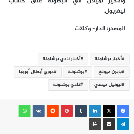
والأخير لميلان في البطولة على حساب
ليفربول.
المصدر
:
الدار
–
وكالات
أخبار برشلونة
أخبار نادي برشلونة
بايرن ميونخ
برشلونة
دوري أبطال أوروبا
ليونيل ميسي
نادي برشلونة
لينكدإن
بينتيريست
واتساب
تيلقرام
مشاركة عبر البريد
طباعة