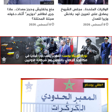
الولايات المتحدة.. مجلس الشيوخ
منع وتفتيش وحجز معدات.. ماذا
يصادق على تعيين تود بلانش
جرى لطاقم “دوزيم” أثناء دخوله
وزيرا للعدل
سبتة المحتلة؟
8 أغسطس، 2026
8 أغسطس، 2026