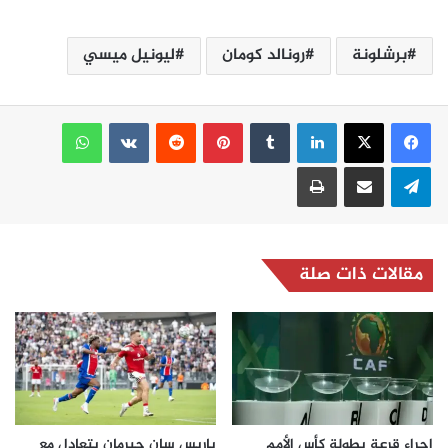
برشلونة
رونالد كومان
ليونيل ميسي
لينكدإن
بينتيريست
واتساب
تيلقرام
مشاركة عبر البريد
طباعة
مقالات ذات صلة
إجراء قرعة بطولة كأس الأمم
باريس سان جيرمان يتعادل مع