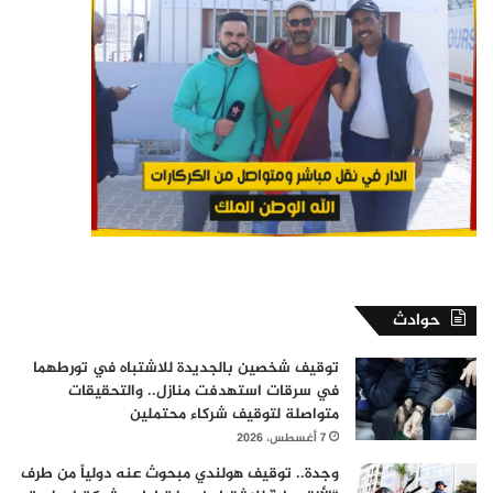
حوادث
توقيف شخصين بالجديدة للاشتباه في تورطهما
في سرقات استهدفت منازل.. والتحقيقات
متواصلة لتوقيف شركاء محتملين
7 أغسطس، 2026
وجدة.. توقيف هولندي مبحوث عنه دولياً من طرف