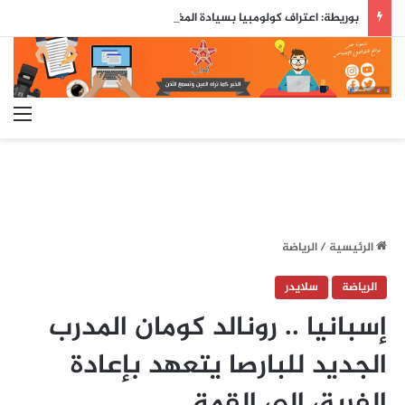
بوريطة: اعتراف كولومبيا بسيادة المغرب على صحرائه «قرار تاريخي»…
الق
الرئيسية
/
الرياضة
الرياضة
سلايدر
إسبانيا .. رونالد كومان المدرب
الجديد للبارصا يتعهد بإعادة
الفريق إلى القمة