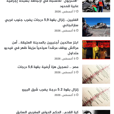
“الأنتربول” للاشتباه في ارتباطه بشبكة إجرامية
عابرة للحدود
7 أغسطس، 2026
الفلبين.. زلزال بقوة 5,9 درجات يضرب جنوب غربي
سارانجاني
6 أغسطس، 2026
ابتز سائحين أجنبيين بالمدينة العتيقة.. أمن
مراكش يوقف مرشداً سياحياً مزيفاً ظهر في فيديو
متداول
5 أغسطس، 2026
مصر .. تسجيل هزة أرضية بقوة 5,6 درجات
3 أغسطس، 2026
زلزال بقوة 5.2 درجة يضرب شرق البيرو
3 أغسطس، 2026
كرة القدم.. الحكم الدولي المغربي السابق