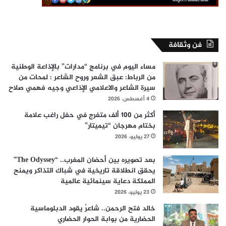
فن وثقافة
مساء اليوم في برنامج “مدارات” بالإذاعة الوطنية
من الرباط: عبق الشعر وروح الشاعر : لمحات من
سيرة الشاعر والاعلامي الإذاعي وجيه فهمي صلاح
4 أغسطس، 2026
أكثر من 100 ألف متفرج في حفل راغب علامة
بختام مهرجان “تيميتار”
27 يوليو، 2026
بعد تصويره بين أحضان المغرب.. “The Odyssey”
يحقق انطلاقة تاريخية في شباك التذاكر ويمنح
المملكة دعاية سينمائية عالمية
23 يوليو، 2026
خالد فتح الرحمن.. شاعرٌ يقود الدبلوماسية
الحضارية من بوابة الحوار الحضاري