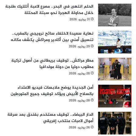
الحلم انتهى في البحر.. مصرع لاعبة أتلتيك طنجة
خلال محاولة الهجرة نحو سبتة المحتلة
31 يوليو، 2026
نهاية سعيدة لاختفاء سائح نرويجي بالمغرب..
تنسيق أمني بين أكادير ومراكش يكشف مكانه
29 يوليو، 2026
مطار مراكش.. توقيف بريطاني من أصول تركية
مطلوب دوليا من دولة مولدافيا
28 يوليو، 2026
أمن الجديدة يوضح ملابسات فيديو الاعتداء
بالسلاح الأبيض ويؤكد توقيف جميع المتورطين
28 يوليو، 2026
الدار البيضاء.. توقيف مستخدم بفندق بعد سرقة
أموال لاعبات منتخب إفريقي
26 يوليو، 2026