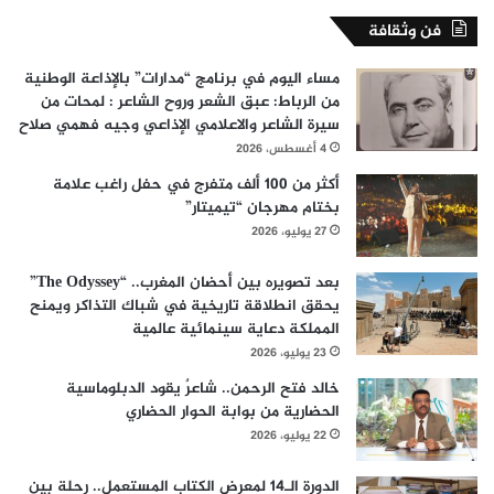
فن وثقافة
مساء اليوم في برنامج “مدارات” بالإذاعة الوطنية
من الرباط: عبق الشعر وروح الشاعر : لمحات من
سيرة الشاعر والاعلامي الإذاعي وجيه فهمي صلاح
4 أغسطس، 2026
أكثر من 100 ألف متفرج في حفل راغب علامة
بختام مهرجان “تيميتار”
27 يوليو، 2026
بعد تصويره بين أحضان المغرب.. “The Odyssey”
يحقق انطلاقة تاريخية في شباك التذاكر ويمنح
المملكة دعاية سينمائية عالمية
23 يوليو، 2026
خالد فتح الرحمن.. شاعرٌ يقود الدبلوماسية
الحضارية من بوابة الحوار الحضاري
22 يوليو، 2026
الدورة الـ14 لمعرض الكتاب المستعمل.. رحلة بين