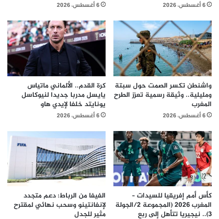
6 أغسطس، 2026
6 أغسطس، 2026
واشنطن تكسر الصمت حول سبتة
كرة القدم.. الألماني ماتياس
ومليلية.. وثيقة رسمية تعزز الطرح
يايسل مدربا جديدا لنيوكاسل
المغرب
يونايتد خلفا لإيدي هاو
6 أغسطس، 2026
6 أغسطس، 2026
كأس أمم إفريقيا للسيدات –
الفيفا من الرباط: دعم متجدد
المغرب 2026 (المجموعة 2/الجولة
لإنفانتينو وسحب نهائي لمقترح
3).. نيجيريا تتأهل إلى ربع
مثير للجدل