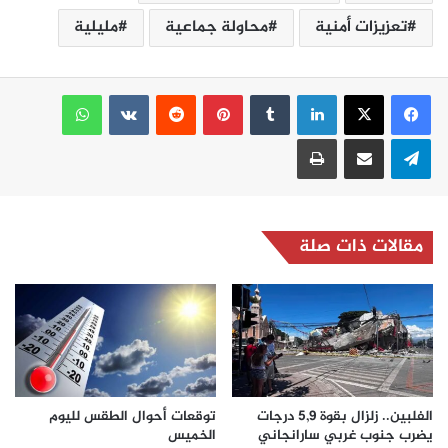
تعزيزات أمنية
محاولة جماعية
مليلية
لينكدإن
بينتيريست
واتساب
تيلقرام
مشاركة عبر البريد
طباعة
مقالات ذات صلة
الفلبين.. زلزال بقوة 5,9 درجات
توقعات أحوال الطقس لليوم
يضرب جنوب غربي سارانجاني
الخميس