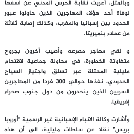
وبالمثل، أعربت نقابة الحرس المدني عن أسفها
لوفاة أحد هؤلاء المهاجرين الذين حاولوا عبور
الحدود بين إسبانيا والمغرب، وكذلك إصابة ثلاثة
من عملاء بنميريتا.
و لقي مهاجر مصرعه وأصيب أخرون بجروح
متفاوتة الخطورة، في محاولة جماعية لاقتحام
مليلية المحتلة عبر تسلق واجتياز السياج
الحدودي، نفذها حوالي 300 فردا من المهاجرين
السريين الذين ينحدرون من دول جنوب صحراء
إفريقيا.
وأشارت وكالة الانباء الإسبانية غير الرسمية “أوروبا
بريس” نقلا عن سلطات مليلية، الى أن هذه