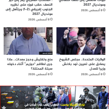
لبؤات الأطلس إلى نصف النهائي
: المنتخب المغربي يمر إلى دور
ومونديال 2027
النصف ،عقب فوزه على نظيره
الجنوب إفريقي (2-1) ويتأهل إلى
8 أغسطس، 2026
مونديال 2027
8 أغسطس، 2026
الولايات المتحدة.. مجلس الشيوخ
منع وتفتيش وحجز معدات.. ماذا
يصادق على تعيين تود بلانش
جرى لطاقم “دوزيم” أثناء دخوله
وزيرا للعدل
سبتة المحتلة؟
8 أغسطس، 2026
8 أغسطس، 2026