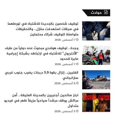
حوادث
توقيف شخصين بالجديدة للاشتباه في تورطهما
في سرقات استهدفت منازل.. والتحقيقات
متواصلة لتوقيف شركاء محتملين
7 أغسطس، 2026
وجدة.. توقيف هولندي مبحوث عنه دولياً من طرف
“الأنتربول” للاشتباه في ارتباطه بشبكة إجرامية
عابرة للحدود
7 أغسطس، 2026
الفلبين.. زلزال بقوة 5,9 درجات يضرب جنوب غربي
سارانجاني
6 أغسطس، 2026
ابتز سائحين أجنبيين بالمدينة العتيقة.. أمن
مراكش يوقف مرشداً سياحياً مزيفاً ظهر في فيديو
متداول
5 أغسطس، 2026