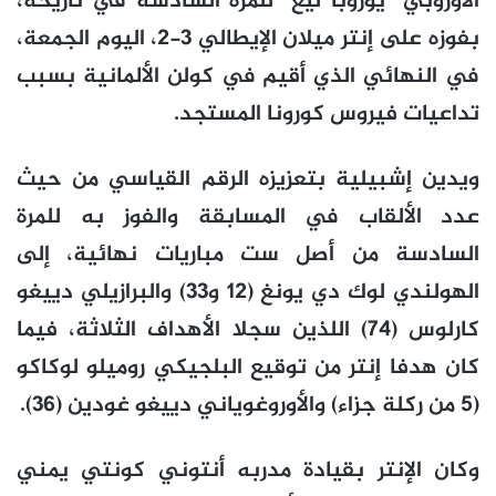
الأوروبي “يوروبا ليغ” للمرة السادسة في تاريخه،
بفوزه على إنتر ميلان الإيطالي 3-2، اليوم الجمعة،
في النهائي الذي أقيم في كولن الألمانية بسبب
تداعيات فيروس كورونا المستجد.
ويدين إشبيلية بتعزيزه الرقم القياسي من حيث
عدد الألقاب في المسابقة والفوز به للمرة
السادسة من أصل ست مباريات نهائية، إلى
الهولندي لوك دي يونغ (12 و33) والبرازيلي دييغو
كارلوس (74) اللذين سجلا الأهداف الثلاثة، فيما
كان هدفا إنتر من توقيع البلجيكي روميلو لوكاكو
(5 من ركلة جزاء) والأوروغوياني دييغو غودين (36).
وكان الإنتر بقيادة مدربه أنتوني كونتي يمني