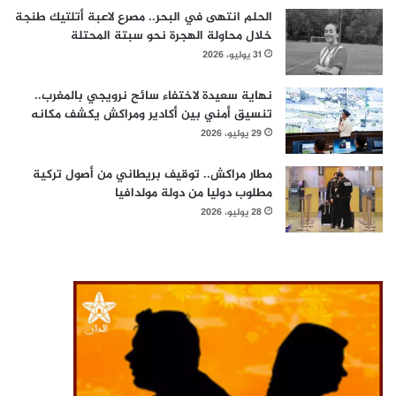
الحلم انتهى في البحر.. مصرع لاعبة أتلتيك طنجة
خلال محاولة الهجرة نحو سبتة المحتلة
31 يوليو، 2026
نهاية سعيدة لاختفاء سائح نرويجي بالمغرب..
تنسيق أمني بين أكادير ومراكش يكشف مكانه
29 يوليو، 2026
مطار مراكش.. توقيف بريطاني من أصول تركية
مطلوب دوليا من دولة مولدافيا
28 يوليو، 2026