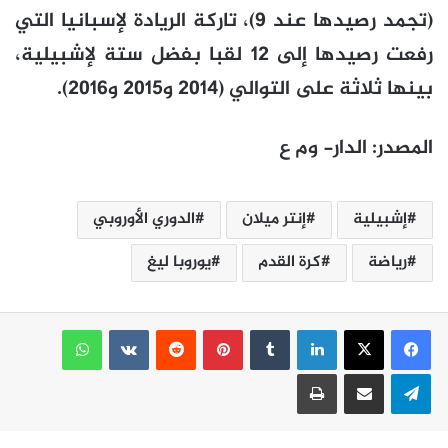
(تجمد رصيدها عند 9)، تاركة الريادة لإسبانيا التي
رفعت رصيدها إلى 12 لقبا بفضل ستة لإشبيلية،
بينها ثلاثة على التوالي (2014 و2015 و2016).
المصدر: الدار- وم ع
إشبيلية
إنتر ميلان
الدوري الأوروبي
رياضة
كرة القدم
يوروبا ليغ
لينكدإن
بينتيريست
واتساب
تيلقرام
مشاركة عبر البريد
طباعة