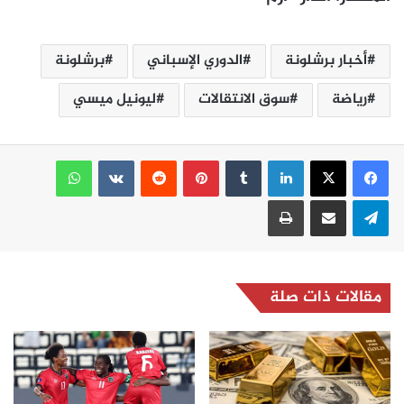
أخبار برشلونة
الدوري الإسباني
برشلونة
رياضة
سوق الانتقالات
ليونيل ميسي
لينكدإن
بينتيريست
واتساب
تيلقرام
مشاركة عبر البريد
طباعة
مقالات ذات صلة