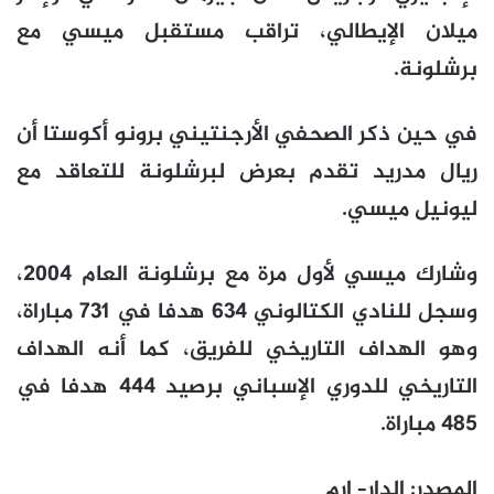
ميلان الإيطالي، تراقب مستقبل ميسي مع
برشلونة.
في حين ذكر الصحفي الأرجنتيني برونو أكوستا أن
ريال مدريد تقدم بعرض لبرشلونة للتعاقد مع
ليونيل ميسي.
وشارك ميسي لأول مرة مع برشلونة العام 2004،
وسجل للنادي الكتالوني 634 هدفا في 731 مباراة،
وهو الهداف التاريخي للفريق، كما أنه الهداف
التاريخي للدوري الإسباني برصيد 444 هدفا في
485 مباراة.
المصدر
:
الدار
– ارم