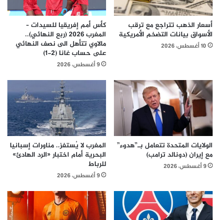
أسعار الذهب تتراجع مع ترقب
كأس أمم إفريقيا للسيدات –
الأسواق بيانات التضخم الأمريكية
المغرب 2026 (ربع النهائي)..
مالاوي تتأهل الى نصف النهائي
10 أغسطس، 2026
على حساب غانا (2-1)
9 أغسطس، 2026
الولايات المتحدة تتعامل بـ”هدوء”
المغرب لا يُستفز.. مناورات إسبانيا
مع إيران (دونالد ترامب)
البحرية أمام اختبار «الرد الهادئ»
للرباط
9 أغسطس، 2026
9 أغسطس، 2026