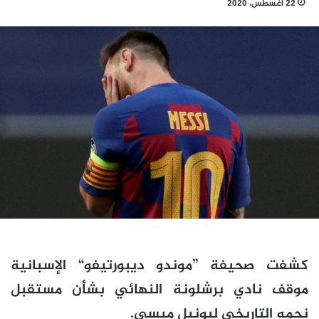
22 أغسطس، 2020
كشفت صحيفة ”موندو ديبورتيفو“ الإسبانية
موقف نادي برشلونة النهائي بشأن مستقبل
نجمه التاريخي ليونيل ميسي.