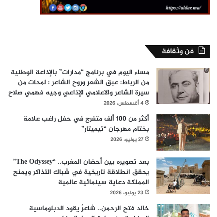
فن وثقافة
مساء اليوم في برنامج “مدارات” بالإذاعة الوطنية
من الرباط: عبق الشعر وروح الشاعر : لمحات من
سيرة الشاعر والاعلامي الإذاعي وجيه فهمي صلاح
4 أغسطس، 2026
أكثر من 100 ألف متفرج في حفل راغب علامة
بختام مهرجان “تيميتار”
27 يوليو، 2026
بعد تصويره بين أحضان المغرب.. “The Odyssey”
يحقق انطلاقة تاريخية في شباك التذاكر ويمنح
المملكة دعاية سينمائية عالمية
23 يوليو، 2026
خالد فتح الرحمن.. شاعرٌ يقود الدبلوماسية