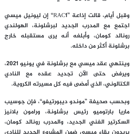
وقبل أيام، قالت إذاعة ”RAC1“ إن ليونيل ميسي
اجتمع مع المدرب الجديد لبرشلونة، الهولندي
رونالد كومان، وأبلغه أنه يرى مستقبله خارج
برشلونة أكثر من داخله.
وينتهي عقد ميسي مع برشلونة في يونيو 2021،
ويرفض حتى الآن تجديد عقده مع النادي
الكتالوني، الذي أمضى فيه كل مسيرته الكروية.
وبحسب صحيفة ”موندو ديبورتيفو“، فإن جوسيب
ماريا بارتوميو رئيس برشلونة، ورامون بلانيز
السكرتير الفني الجديد، والمدرب رونالد كومان،
يريدون بقاء ميسي ضمن المشروع الجديد للنادي