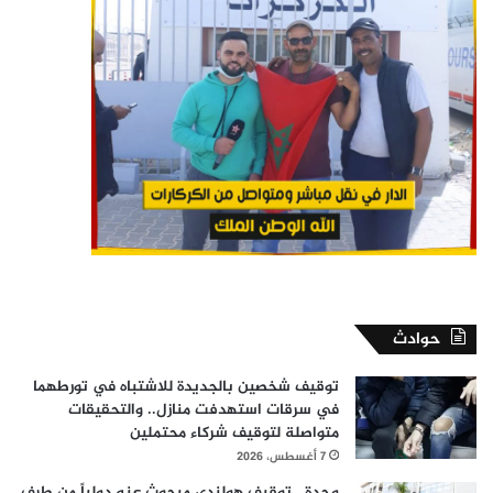
حوادث
توقيف شخصين بالجديدة للاشتباه في تورطهما
في سرقات استهدفت منازل.. والتحقيقات
متواصلة لتوقيف شركاء محتملين
7 أغسطس، 2026
وجدة.. توقيف هولندي مبحوث عنه دولياً من طرف